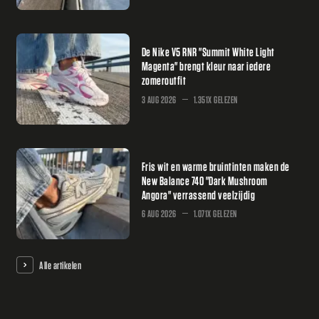
De Nike V5 RNR "Summit White Light
Magenta" brengt kleur naar iedere
zomeroutfit
3 AUG 2026
1.351X GELEZEN
Fris wit en warme bruintinten maken de
New Balance 740 "Dark Mushroom
Angora" verrassend veelzijdig
6 AUG 2026
1.071X GELEZEN
Alle artikelen