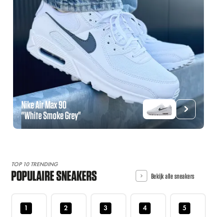
Nike Air Max 90
"White Smoke Grey"
TOP 10 TRENDING
POPULAIRE SNEAKERS
Bekijk alle sneakers
1
2
3
4
5