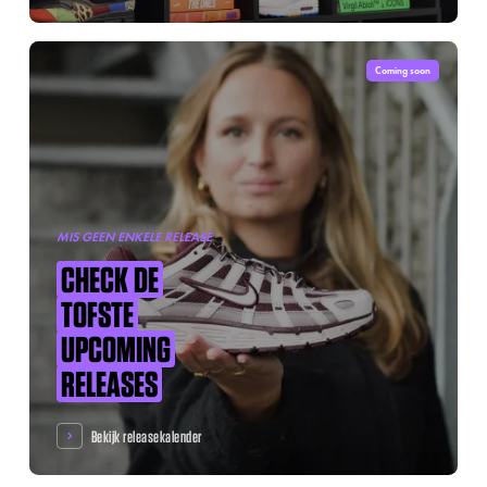
Coming soon
MIS GEEN ENKELE RELEASE
CHECK
DE
TOFSTE
UPCOMING
RELEASES
Bekijk releasekalender