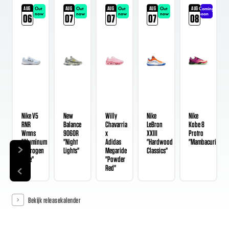
AUG
AUG
AUG
AUG
AUG
Out
Out
Out
Out
Coming
now
now
now
now
soon
06
07
07
07
08
Nike V5
New
Willy
Nike
Nike
RNR
Balance
Chavarria
LeBron
Kobe 8
Wmns
9060R
x
XXIII
Protro
"Aluminum
"Night
Adidas
"Hardwood
"Mambacurial"
Hydrogen
Lights"
Megaride
Classics"
Blue"
"Powder
Red"
Bekijk releasekalender