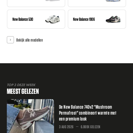
New Balance 530
New Balance 1906
Bekijk alle modellen
TOP 3 DEZE WEEK
MEEST GELEZEN
De New Balance 740v2 "Mushroom
Permafrost" combineert warmte met
een premium look
3 AUG 2026
6.069X GELEZEN