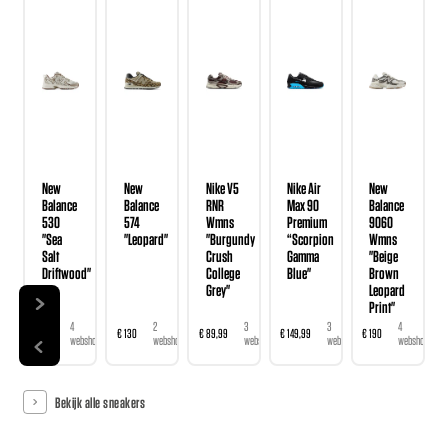
New
New
Nike V5
Nike Air
New
Balance
Balance
RNR
Max 90
Balance
530
574
Wmns
Premium
9060
"Sea
"Leopard"
"Burgundy
“Scorpion
Wmns
Salt
Crush
Gamma
"Beige
Driftwood"
College
Blue"
Brown
Grey"
Leopard
Print"
4
2
3
3
4
€ 120
€ 130
€ 89,99
€ 149,99
€ 190
webshops
webshops
webshops
webshops
webshops
Bekijk alle sneakers