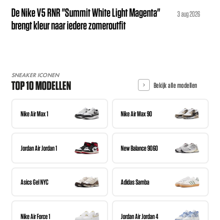
De Nike V5 RNR "Summit White Light Magenta"
3 aug 2026
brengt kleur naar iedere zomeroutfit
SNEAKER ICONEN
TOP 10 MODELLEN
Bekijk alle modellen
Nike Air Max 1
Nike Air Max 90
Jordan Air Jordan 1
New Balance 9060
Asics Gel NYC
Adidas Samba
Nike Air Force 1
Jordan Air Jordan 4