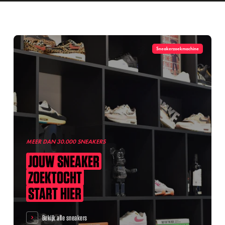
Sneakerzoekmachine
MEER DAN 30.000 SNEAKERS
JOUW
SNEAKER
ZOEKTOCHT
START
HIER
Bekijk alle sneakers