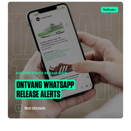
Notificaties
MIS GEEN ENKELE RELEASE MEER
ONTVANG
WHATSAPP
RELEASE
ALERTS
Meer informatie