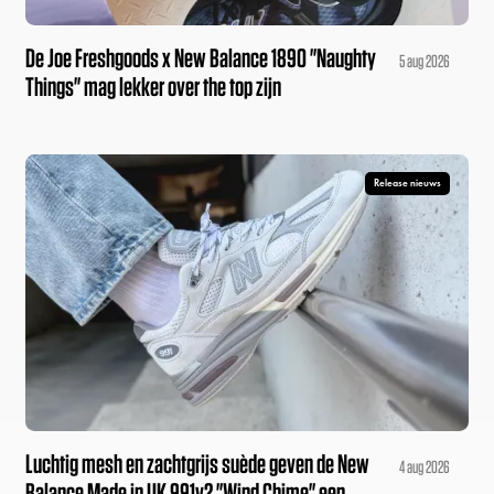
De Joe Freshgoods x New Balance 1890 "Naughty
5 aug 2026
Things" mag lekker over the top zijn
Release nieuws
Luchtig mesh en zachtgrijs suède geven de New
4 aug 2026
Balance Made in UK 991v2 "Wind Chime" een