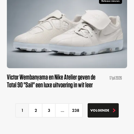
Release nieuws
Victor Wembanyama en Nike Atelier geven de
17 jul 2026
Total 90 "Sail" een luxe uitvoering in wit leer
1
2
3
...
238
VOLGENDE
VOLGENDE