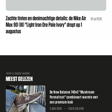
Zachte tinten en denimachtige details: de Nike Air
26 jul 2026
Max 90 (III) "Light Iron Ore Pale Ivory" dropt op 1
augustus
TOP 3 DEZE WEEK
MEEST GELEZEN
De New Balance 740v2 "Mushroom
Permafrost" combineert warmte met
een premium look
3 AUG 2026
7.537X GELEZEN