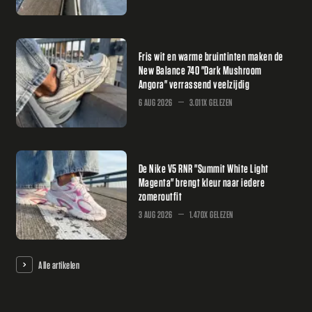
Fris wit en warme bruintinten maken de
New Balance 740 "Dark Mushroom
Angora" verrassend veelzijdig
6 AUG 2026
3.011X GELEZEN
De Nike V5 RNR "Summit White Light
Magenta" brengt kleur naar iedere
zomeroutfit
3 AUG 2026
1.470X GELEZEN
Alle artikelen