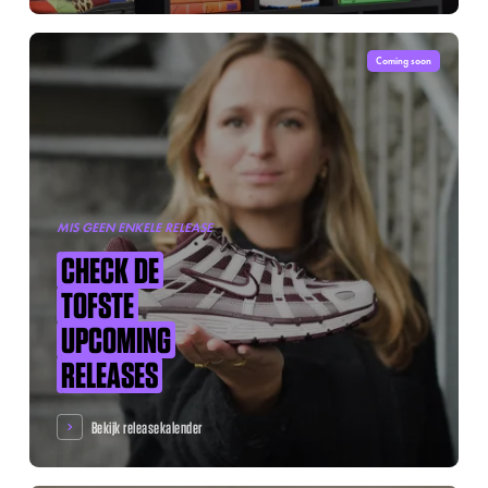
Coming soon
MIS GEEN ENKELE RELEASE
CHECK
DE
TOFSTE
UPCOMING
RELEASES
Bekijk releasekalender