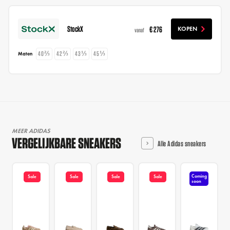
StockX
€ 276
KOPEN
vanaf
40⅔
42⅔
43⅓
45⅓
Maten
MEER ADIDAS
VERGELIJKBARE SNEAKERS
Alle Adidas sneakers
Coming
Sale
Sale
Sale
Sale
soon