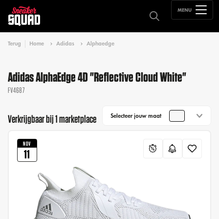
MENU
Terug
Home
Adidas
Alphaedge
Adidas AlphaEdge 4D "Reflective Cloud White"
FV4687
Selecteer jouw maat
Verkrijgbaar bij 1 marketplace
NOV
11