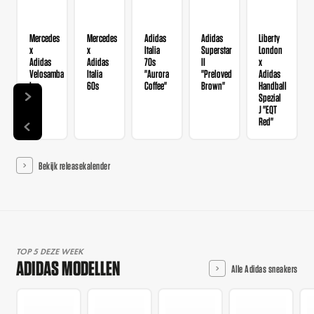
Mercedes
Mercedes
Adidas
Adidas
Liberty
x
x
Italia
Superstar
London
Adidas
Adidas
70s
II
x
Velosamba
Italia
"Aurora
"Preloved
Adidas
Lea
60s
Coffee"
Brown"
Handball
Spezial
J "EQT
Red"
Bekijk releasekalender
TOP 5 DEZE WEEK
ADIDAS MODELLEN
Alle Adidas sneakers