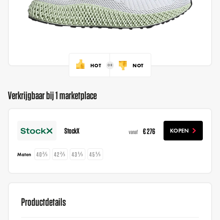
HOT
NOT
Verkrijgbaar bij 1 marketplace
StockX
€ 276
KOPEN
vanaf
40⅔
42⅔
43⅓
45⅓
Maten
Productdetails