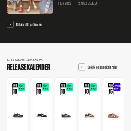
1 JUN 2026
2.483X GELEZEN
Bekijk alle artikelen
UPCOMING SNEAKERS
RELEASEKALENDER
Bekijk releasekalender
AUG
AUG
AUG
AUG
AUG
Out
Out
Out
Out
Coming
now
now
now
now
soon
10
10
10
10
15