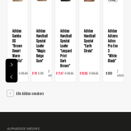
Adidas
Adidas
Adidas
Adidas
Adidas
Samba
Handball
Handball
Handball
Adizero
OG
Spezial
Spezial
Spezial
Adios
"Brown
Loafer
Loafer
"Earth
Pro Evo
Desert
"Magic
"Leopard
Strata"
3
Warm
Beige
Print
"White
Vanilla"
Gum"
Dark
Black"
Brown"
14
9
16
23
2
€ 103,99
€ 129,99
€ 78
€ 120
€ 71,47
€ 129,95
€ 91,95
€ 109,95
€ 603
webshops
webshops
webshops
webshops
webshops
Alle Adidas sneakers
ALPHAEDGE NIEUWS