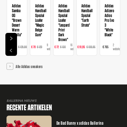
Adidas
Adidas
Adidas
Adidas
Adidas
Samba
Handball
Handball
Handball
Adizero
OG
Spezial
Spezial
Spezial
Adios
"Brown
Loafer
Loafer
"Earth
Pro Evo
Desert
"Magic
"Leopard
Strata"
3
Warm
Beige
Print
"White
Vanilla"
Gum"
Dark
Black"
Brown"
14
9
16
23
2
€ 103,99
€ 129,99
€ 78
€ 120
€ 72
€ 130
€ 91,95
€ 109,95
€ 765
webshops
webshops
webshops
webshops
webshops
Alle Adidas sneakers
BALLERINA NIEUWS
RECENTE ARTIKELEN
De Bad Bunny x adidas Ballerina