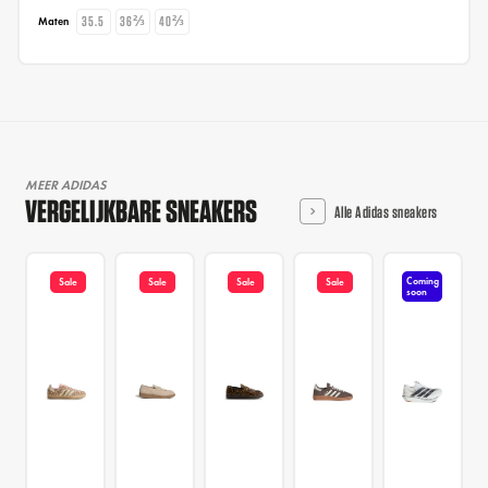
35.5
36⅔
40⅔
Maten
MEER ADIDAS
VERGELIJKBARE SNEAKERS
Alle Adidas sneakers
Coming
Sale
Sale
Sale
Sale
soon