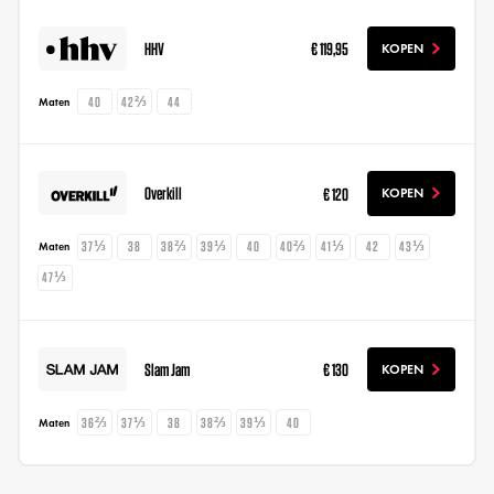
HHV
€ 119,95
KOPEN
40
42⅔
44
Maten
Overkill
€ 120
KOPEN
37⅓
38
38⅔
39⅓
40
40⅔
41⅓
42
43⅓
Maten
47⅓
Slam Jam
€ 130
KOPEN
36⅔
37⅓
38
38⅔
39⅓
40
Maten