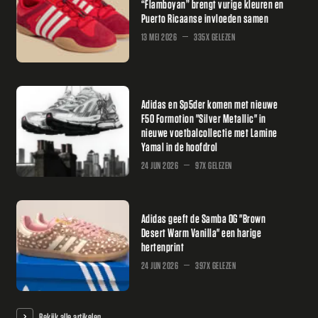
“Flamboyan” brengt vurige kleuren en
Puerto Ricaanse invloeden samen
13 MEI 2026
335X GELEZEN
Adidas en Sp5der komen met nieuwe
F50 Formotion "Silver Metallic" in
nieuwe voetbalcollectie met Lamine
Yamal in de hoofdrol
24 JUN 2026
97X GELEZEN
Adidas geeft de Samba OG "Brown
Desert Warm Vanilla" een harige
hertenprint
24 JUN 2026
397X GELEZEN
Bekijk alle artikelen