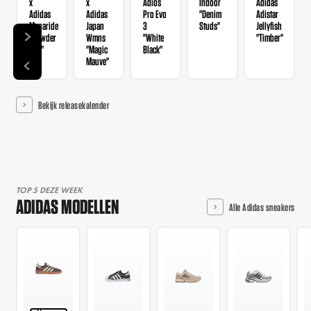
x
x
Adios
Indoor
Adidas
Adidas
Adidas
Pro Evo
"Denim
Adistar
Megaride
Japan
3
Studs"
Jellyfish
"Powder
Wmns
"White
"Timber"
Red"
"Magic
Black"
Mauve"
Bekijk releasekalender
TOP 5 DEZE WEEK
ADIDAS MODELLEN
Alle Adidas sneakers