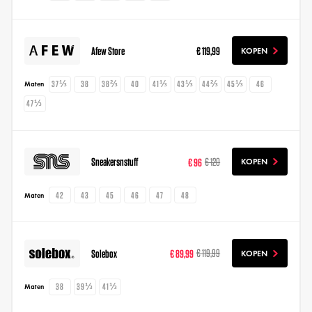
Afew Store
€ 119,99
KOPEN
37⅓
38
38⅔
40
41⅓
43⅓
44⅔
45⅓
46
Maten
47⅓
Sneakersnstuff
€ 96
€ 120
KOPEN
42
43
45
46
47
48
Maten
Solebox
€ 89,99
€ 119,99
KOPEN
38
39⅓
41⅓
Maten