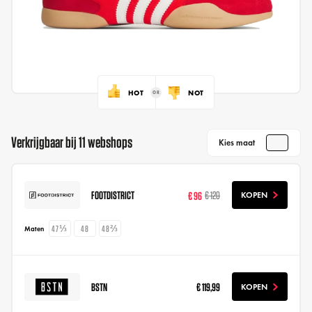
HOT
NOT
Verkrijgbaar bij 11 webshops
Kies maat
FOOTDISTRICT
€ 96
€ 120
KOPEN
47⅓
48
48⅔
Maten
BSTN
€ 119,99
KOPEN