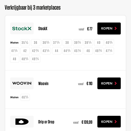
Verkrijgbaar bij 3 marketplaces
StockX
€ 77
KOPEN
vanaf
35½
36
36⅔
37⅓
38
38⅔
39⅓
40
40⅔
Maten
41⅓
42
42⅔
43⅓
44
44⅔
45⅓
46
46⅔
47⅓
48
48⅔
49⅓
Woovin
€ 110
KOPEN
vanaf
46⅔
Maten
Drip or Drop
€ 139,99
KOPEN
vanaf