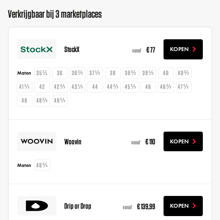
Verkrijgbaar bij 3 marketplaces
StockX
€ 77
KOPEN
vanaf
35½
36
36⅔
37⅓
38
38⅔
39⅓
40
40⅔
Maten
41⅓
42
42⅔
43⅓
44
44⅔
45⅓
46
46⅔
47⅓
48
48⅔
49⅓
Woovin
€ 110
KOPEN
vanaf
46⅔
Maten
Drip or Drop
€ 139,99
KOPEN
vanaf