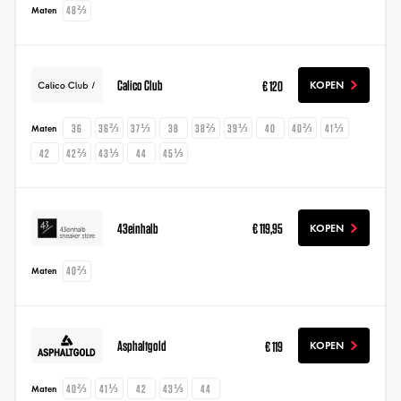
48⅔
Maten
Calico Club
€ 120
KOPEN
36
36⅔
37⅓
38
38⅔
39⅓
40
40⅔
41⅓
Maten
42
42⅔
43⅓
44
45⅓
43einhalb
€ 119,95
KOPEN
40⅔
Maten
Asphaltgold
€ 119
KOPEN
40⅔
41⅓
42
43⅓
44
Maten