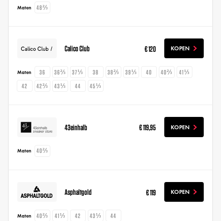
48⅔
Maten
Calico Club
€ 120
KOPEN
36
36⅔
37⅓
38
38⅔
39⅓
40
40⅔
41⅓
Maten
42
42⅔
43⅓
44
45⅓
43einhalb
€ 119,95
KOPEN
40⅔
Maten
Asphaltgold
€ 119
KOPEN
40⅔
41⅓
42
43⅓
44
Maten