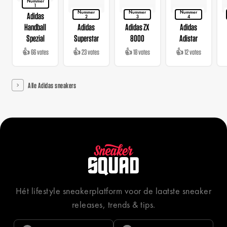
Nummer
1
Nummer
Nummer
Nummer
Adidas
2
3
4
Handball
Adidas
Adidas ZX
Adidas
Spezial
Superstar
8000
Adistar
👍 66 votes
👍 23 votes
👍 18 votes
👍 12 votes
Alle Adidas sneakers
Hét lifestyle sneakerplatform voor de laatste sneaker
releases, trends & tips.