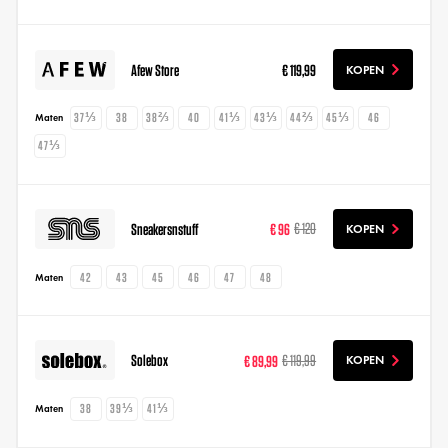
Afew Store
€ 119,99
KOPEN
37⅓
38
38⅔
40
41⅓
43⅓
44⅔
45⅓
46
Maten
47⅓
Sneakersnstuff
€ 96
€ 120
KOPEN
42
43
45
46
47
48
Maten
Solebox
€ 89,99
€ 119,99
KOPEN
38
39⅓
41⅓
Maten