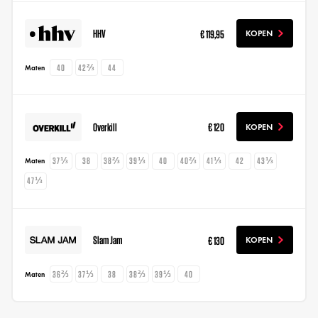
HHV
€ 119,95
KOPEN
40
42⅔
44
Maten
Overkill
€ 120
KOPEN
37⅓
38
38⅔
39⅓
40
40⅔
41⅓
42
43⅓
Maten
47⅓
Slam Jam
€ 130
KOPEN
36⅔
37⅓
38
38⅔
39⅓
40
Maten