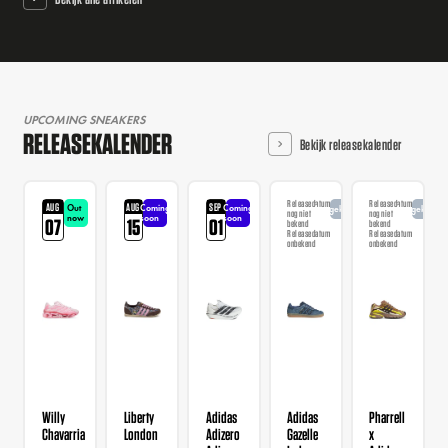
UPCOMING SNEAKERS
RELEASEKALENDER
Bekijk releasekalender
Releasedatum
Releasedatum
AUG
AUG
SEP
Out
Coming
Coming
Aangekondigd
Aangekondi
nog niet
nog niet
now
soon
soon
07
15
01
bekend
bekend
Releasedatum
Releasedatum
onbekend
onbekend
Willy
Liberty
Adidas
Adidas
Pharrell
Chavarria
London
Adizero
Gazelle
x