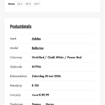
35.5
36⅔
40⅔
Maten
Productdetails
Merk
Adidas
Model
Ballerina
Colorway
Vivid Red / Chalk White / Power Red
Stylecode
KI7916
Releasedatum
Zaterdag 30 mei 2026
Retailprijs
€ 120
Live prijs
€ 89,99
Vanaf
Doelgroep
Dames
Heren