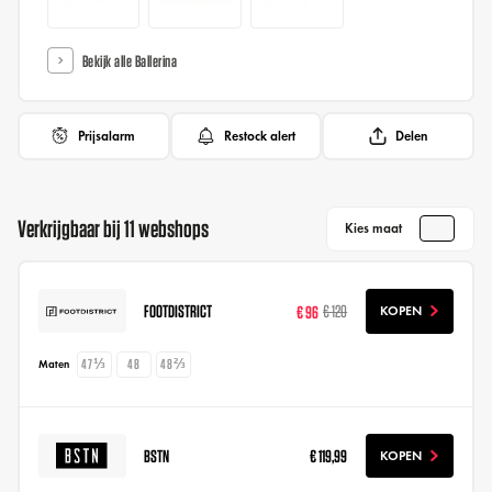
Bekijk alle Ballerina
Prijsalarm
Restock alert
Delen
Verkrijgbaar bij 11 webshops
Kies maat
FOOTDISTRICT
€ 96
€ 120
KOPEN
47⅓
48
48⅔
Maten
BSTN
€ 119,99
KOPEN