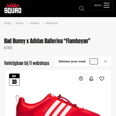
MENU
Terug
Home
Adidas
Ballerina
Bad Bunny x Adidas Ballerina “Flamboyan”
KI7916
Selecteer jouw maat
Verkrijgbaar bij 11 webshops
MAY
30