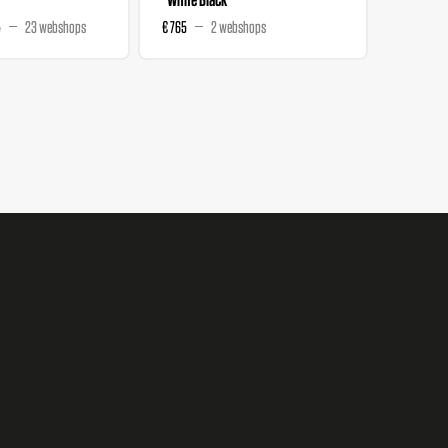
5
23 webshops
€ 765
2 webshops
€ 129