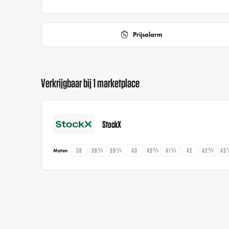
Prijsalarm
Verkrijgbaar bij 1 marketplace
StockX
38
38⅔
39⅓
40
40⅔
41⅓
42
42⅔
43
Maten