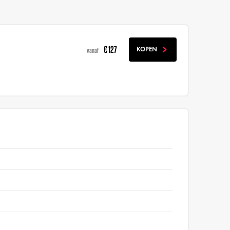
€ 127
KOPEN
vanaf