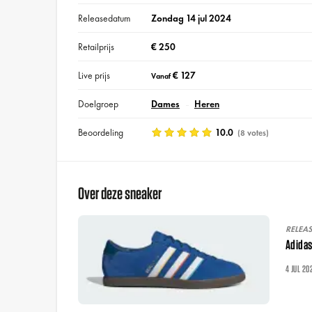
Releasedatum
Zondag 14 jul 2024
Retailprijs
€ 250
Live prijs
€ 127
Vanaf
Doelgroep
Dames
Heren
Beoordeling
10.0
(8 votes)
Over deze sneaker
RELEA
Adidas
4 JUL 20