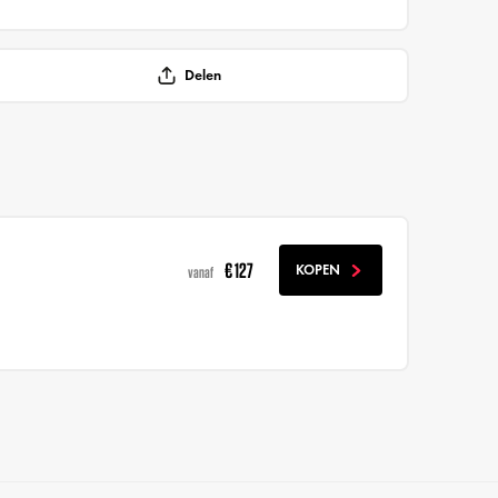
Delen
€ 127
KOPEN
vanaf