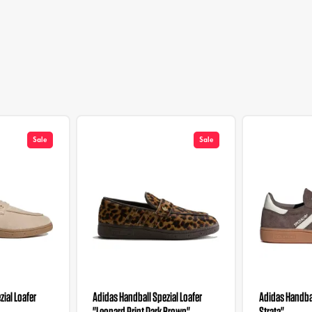
Sale
Sale
ial Loafer
Adidas Handball Spezial Loafer
Adidas Handbal
"Leopard Print Dark Brown"
Strata"