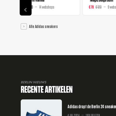
€ 120
14 webshops
€ 78
€ 120
9 web
Alle Adidas sneakers
BERLIN NIEUWS
RECENTE ARTIKELEN
Adidas dropt de Berlin 24 sneaker
4 JUL 2024
110X GELEZEN