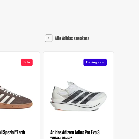
Alle Adidas sneakers
Sale
Coming soon
l Spezial "Earth
Adidas Adizero Adios Pro Evo 3
Liberty 
"White Black"
Wmns "M