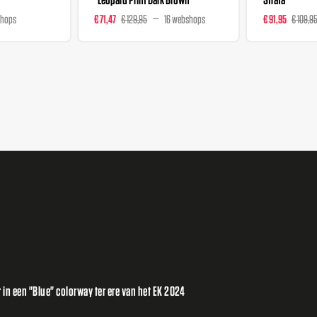
shops
€ 71,47
€ 129,95
16 webshops
€ 91,95
€ 109,9
 in een "Blue" colorway ter ere van het EK 2024