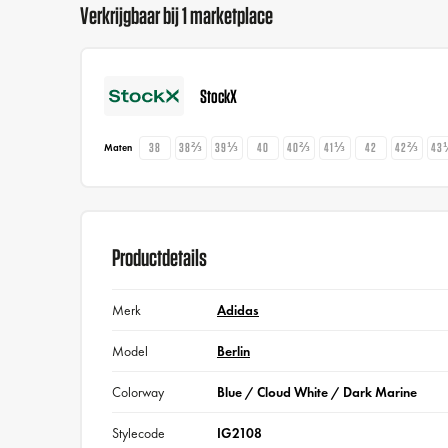
Verkrijgbaar bij 1 marketplace
StockX
38
38⅔
39⅓
40
40⅔
41⅓
42
42⅔
43
Maten
Productdetails
Merk
Adidas
Model
Berlin
Colorway
Blue / Cloud White / Dark Marine
Stylecode
IG2108