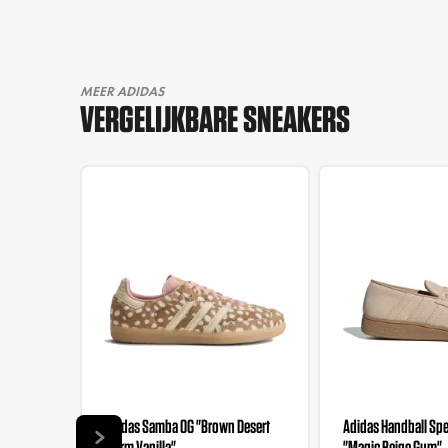
MEER ADIDAS
VERGELIJKBARE SNEAKERS
Adidas Samba OG "Brown Desert
Adidas Handball Spez
Warm Vanilla"
"Magic Beige Gum"