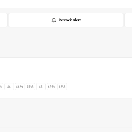
Restock alert
⅓
44
44⅔
45⅓
46
46⅔
47⅓