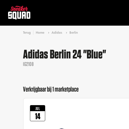
Terug
Home
Adidas
Berlin
Adidas Berlin 24 "Blue"
IG2108
Verkrijgbaar bij 1 marketplace
JUL
14