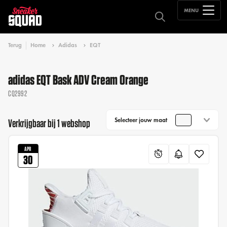
MENU
Terug
Home
Adidas
EQT
adidas EQT Bask ADV Cream Orange
CQ2992
Selecteer jouw maat
Verkrijgbaar bij 1 webshop
APR
30