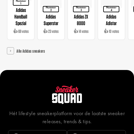
Nummer
1
Nummer
Nummer
Nummer
Adidas
2
3
4
Handball
Adidas
Adidas ZX
Adidas
Spezial
Superstar
8000
Adistar
👍 69 votes
👍 23 votes
👍 14 votes
👍 10 votes
Alle Adidas sneakers
Hét lifestyle sneakerplatform voor de laatste sneaker
releases, trends & tips.