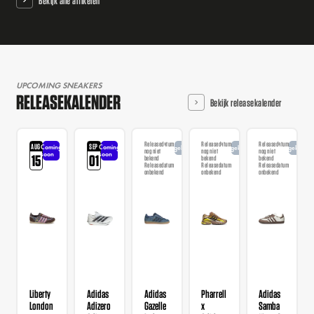
Bekijk alle artikelen
UPCOMING SNEAKERS
RELEASEKALENDER
Bekijk releasekalender
Releasedatum
Releasedatum
Releasedatum
AUG
SEP
Coming
Coming
Aangekondigd
Aangekondigd
Aangekondi
nog niet
nog niet
nog niet
soon
soon
15
01
bekend
bekend
bekend
Releasedatum
Releasedatum
Releasedatum
onbekend
onbekend
onbekend
Liberty
Adidas
Adidas
Pharrell
Adidas
London
Adizero
Gazelle
x
Samba