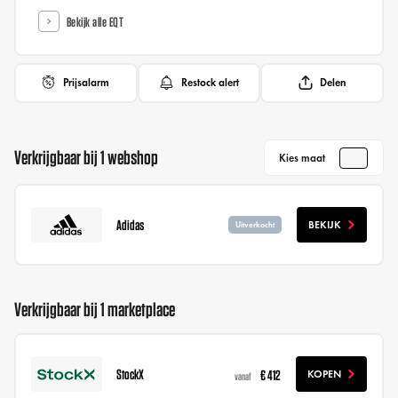
Bekijk alle EQT
Prijsalarm
Restock alert
Delen
Verkrijgbaar bij 1 webshop
Kies maat
Adidas
BEKIJK
Uitverkocht
Verkrijgbaar bij 1 marketplace
StockX
€ 412
KOPEN
vanaf