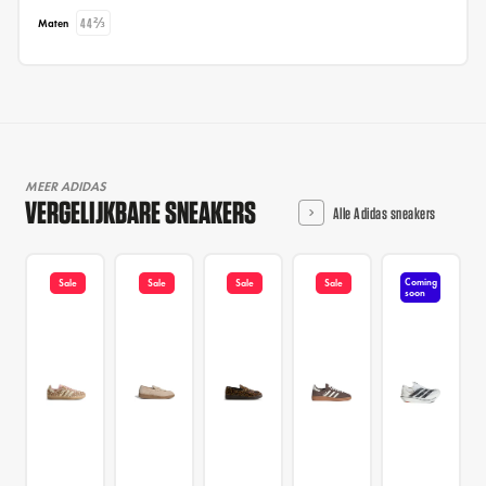
44⅔
Maten
MEER ADIDAS
VERGELIJKBARE SNEAKERS
Alle Adidas sneakers
Coming
Sale
Sale
Sale
Sale
soon