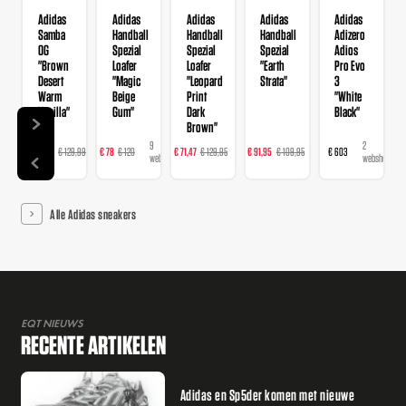
Adidas
Adidas
Adidas
Adidas
Adidas
Samba
Handball
Handball
Handball
Adizero
OG
Spezial
Spezial
Spezial
Adios
"Brown
Loafer
Loafer
"Earth
Pro Evo
Desert
"Magic
"Leopard
Strata"
3
Warm
Beige
Print
"White
Vanilla"
Gum"
Dark
Black"
Brown"
14
9
16
23
2
€ 103,99
€ 129,99
€ 78
€ 120
€ 71,47
€ 129,95
€ 91,95
€ 109,95
€ 603
webshops
webshops
webshops
webshops
webshops
Alle Adidas sneakers
EQT NIEUWS
RECENTE ARTIKELEN
Adidas en Sp5der komen met nieuwe