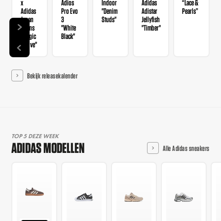
x
Adios
Indoor
Adidas
“Lace &
Adidas
Pro Evo
"Denim
Adistar
Pearls”
Japan
3
Studs"
Jellyfish
Wmns
"White
"Timber"
"Magic
Black"
Mauve"
Bekijk releasekalender
TOP 5 DEZE WEEK
ADIDAS MODELLEN
Alle Adidas sneakers