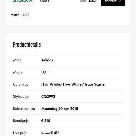
StockX
€ 412
KOPEN
vanaf
44⅔
Maten
Productdetails
Merk
Adidas
Model
EQT
Colorway
Ftwr White/Ftwr White/Trace Scarlet
Stylecode
CQ2992
Releasedatum
Maandag 30 apr 2018
Retailprijs
€ 318
Live prijs
€ 412
Vanaf