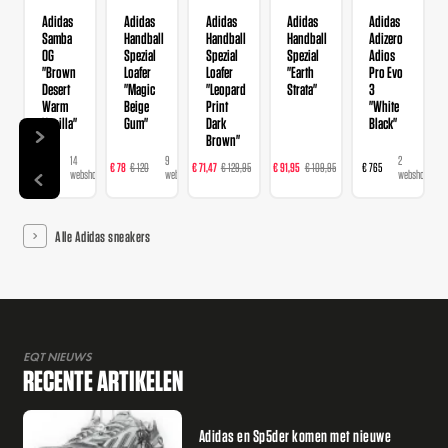
Adidas
Adidas
Adidas
Adidas
Adidas
Samba
Handball
Handball
Handball
Adizero
OG
Spezial
Spezial
Spezial
Adios
"Brown
Loafer
Loafer
"Earth
Pro Evo
Desert
"Magic
"Leopard
Strata"
3
Warm
Beige
Print
"White
Vanilla"
Gum"
Dark
Black"
Brown"
14
9
16
23
2
€ 120
€ 78
€ 120
€ 71,47
€ 129,95
€ 91,95
€ 109,95
€ 765
webshops
webshops
webshops
webshops
webshops
Alle Adidas sneakers
EQT NIEUWS
RECENTE ARTIKELEN
Adidas en Sp5der komen met nieuwe