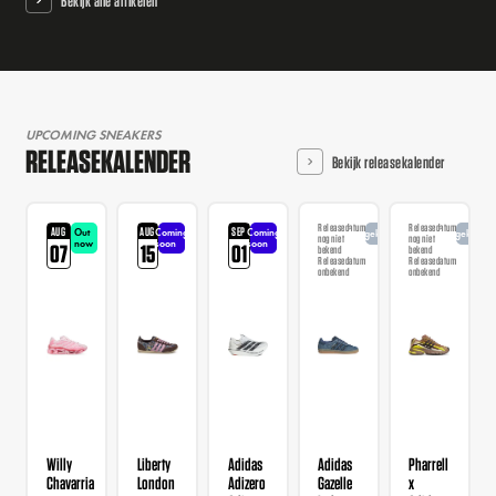
Bekijk alle artikelen
UPCOMING SNEAKERS
RELEASEKALENDER
Bekijk releasekalender
Releasedatum
Releasedatum
AUG
AUG
SEP
Out
Coming
Coming
Aangekondigd
Aangekondi
nog niet
nog niet
now
soon
soon
07
15
01
bekend
bekend
Releasedatum
Releasedatum
onbekend
onbekend
Willy
Liberty
Adidas
Adidas
Pharrell
Chavarria
London
Adizero
Gazelle
x