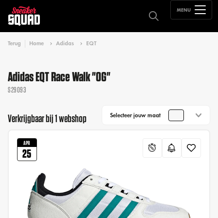
MENU
Terug
Home
Adidas
EQT
Adidas EQT Race Walk "OG"
S29093
Selecteer jouw maat
Verkrijgbaar bij 1 webshop
APR
25