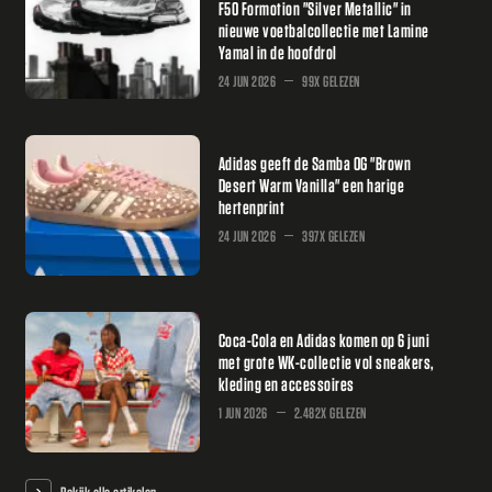
F50 Formotion "Silver Metallic" in
nieuwe voetbalcollectie met Lamine
Yamal in de hoofdrol
24 JUN 2026
99X GELEZEN
Adidas geeft de Samba OG "Brown
Desert Warm Vanilla" een harige
hertenprint
24 JUN 2026
397X GELEZEN
Coca-Cola en Adidas komen op 6 juni
met grote WK-collectie vol sneakers,
kleding en accessoires
1 JUN 2026
2.482X GELEZEN