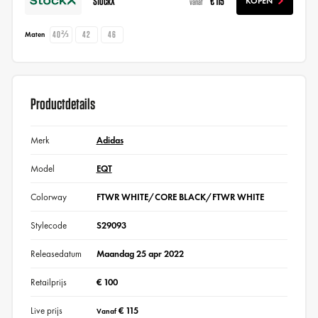
StockX
€ 115
KOPEN
vanaf
40⅔
42
46
Maten
Productdetails
Merk
Adidas
Model
EQT
Colorway
FTWR WHITE/CORE BLACK/FTWR WHITE
Stylecode
S29093
Releasedatum
Maandag 25 apr 2022
Retailprijs
€ 100
Live prijs
€ 115
Vanaf