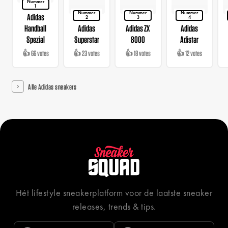
Nummer
1
Nummer
Nummer
Nummer
Adidas
2
3
4
Handball
Adidas
Adidas ZX
Adidas
Spezial
Superstar
8000
Adistar
👍 66 votes
👍 23 votes
👍 18 votes
👍 12 votes
Alle Adidas sneakers
Hét lifestyle sneakerplatform voor de laatste sneaker
releases, trends & tips.