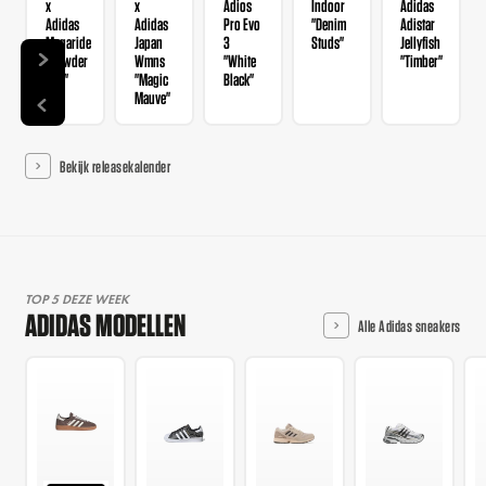
x
x
Adios
Indoor
Adidas
Adidas
Adidas
Pro Evo
"Denim
Adistar
Megaride
Japan
3
Studs"
Jellyfish
"Powder
Wmns
"White
"Timber"
Red"
"Magic
Black"
Mauve"
Bekijk releasekalender
TOP 5 DEZE WEEK
ADIDAS MODELLEN
Alle Adidas sneakers