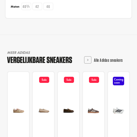
40⅔
42
46
Maten
MEER ADIDAS
VERGELIJKBARE SNEAKERS
Alle Adidas sneakers
Coming
Sale
Sale
Sale
soon