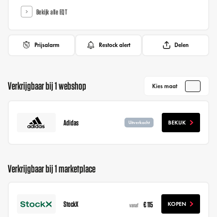
Bekijk alle EQT
Prijsalarm
Restock alert
Delen
Verkrijgbaar bij 1 webshop
Kies maat
Adidas
BEKIJK
Uitverkocht
Verkrijgbaar bij 1 marketplace
StockX
€ 115
KOPEN
vanaf