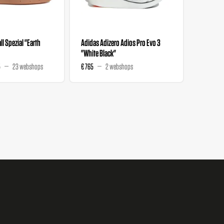
l Spezial "Earth
Adidas Adizero Adios Pro Evo 3
Liberty 
"White Black"
Wmns "M
5
23 webshops
€ 765
2 webshops
€ 129