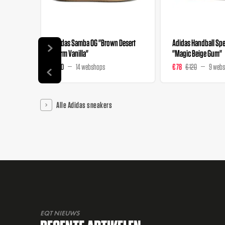
Adidas Samba OG "Brown Desert
Adidas Handball Spez
Warm Vanilla"
"Magic Beige Gum"
€ 120
14 webshops
€ 78
€ 120
9 web
Alle Adidas sneakers
EQT NIEUWS