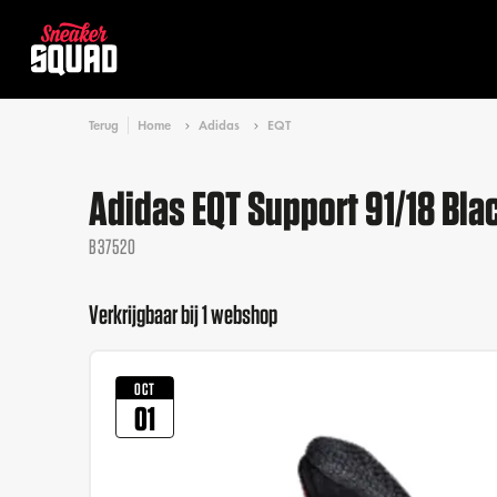
Terug
Home
Adidas
EQT
Adidas EQT Support 91/18 Bla
B37520
Verkrijgbaar bij 1 webshop
OCT
01