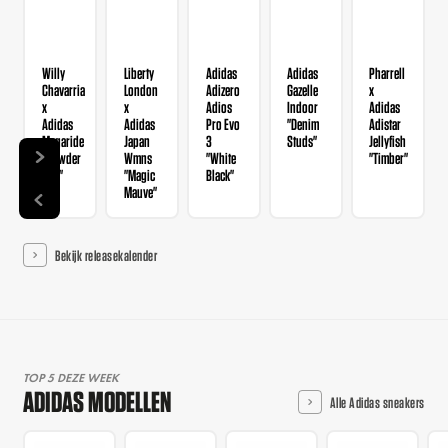
Willy
Liberty
Adidas
Adidas
Pharrell
Chavarria
London
Adizero
Gazelle
x
x
x
Adios
Indoor
Adidas
Adidas
Adidas
Pro Evo
"Denim
Adistar
Megaride
Japan
3
Studs"
Jellyfish
"Powder
Wmns
"White
"Timber"
Red"
"Magic
Black"
Mauve"
Bekijk releasekalender
TOP 5 DEZE WEEK
ADIDAS MODELLEN
Alle Adidas sneakers