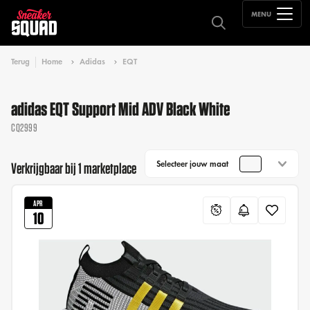
MENU
Terug
Home
Adidas
EQT
adidas EQT Support Mid ADV Black White
CQ2999
Selecteer jouw maat
Verkrijgbaar bij 1 marketplace
APR
10