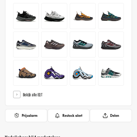
Bekijk alle EQT
Prijsalarm
Restock alert
Delen