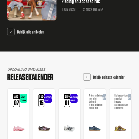
kleding en accessoires
1 JUN 2026
2.482X GELEZEN
Bekijk alle artikelen
UPCOMING SNEAKERS
RELEASEKALENDER
Bekijk releasekalender
Releasedatum
Releasedatum
AUG
AUG
SEP
Out
Coming
Coming
Aangekondigd
Aangekondi
nog niet
nog niet
now
soon
soon
07
15
01
bekend
bekend
Releasedatum
Releasedatum
onbekend
onbekend