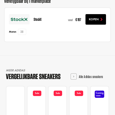
Verkrijgbaar bij 1 marketplace
StockX
€ 197
KOPEN
vanaf
38
Maten
MEER ADIDAS
VERGELIJKBARE SNEAKERS
Alle Adidas sneakers
Coming
Sale
Sale
Sale
soon