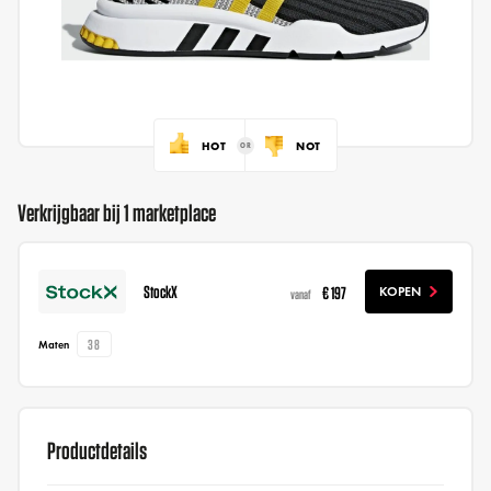
HOT
NOT
Verkrijgbaar bij 1 marketplace
StockX
€ 197
KOPEN
vanaf
38
Maten
Productdetails