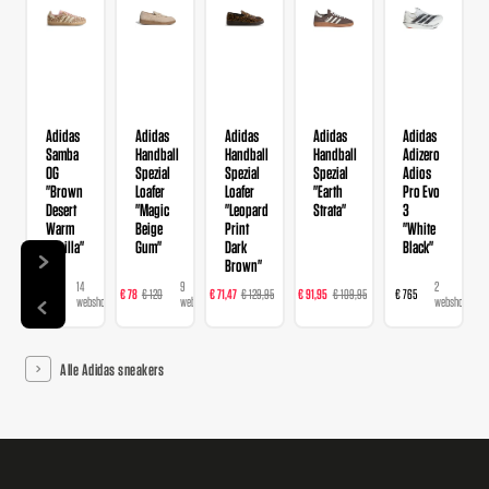
Adidas
Adidas
Adidas
Adidas
Adidas
Samba
Handball
Handball
Handball
Adizero
OG
Spezial
Spezial
Spezial
Adios
"Brown
Loafer
Loafer
"Earth
Pro Evo
Desert
"Magic
"Leopard
Strata"
3
Warm
Beige
Print
"White
Vanilla"
Gum"
Dark
Black"
Brown"
14
9
16
23
2
€ 120
€ 78
€ 120
€ 71,47
€ 129,95
€ 91,95
€ 109,95
€ 765
webshops
webshops
webshops
webshops
webshops
Alle Adidas sneakers