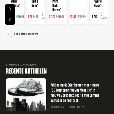
Warm
Beige
Print
"White
Vanilla"
Gum"
Dark
Black"
Brown"
14
9
16
23
2
€ 103,99
€ 129,99
€ 78
€ 120
€ 71,47
€ 129,95
€ 91,95
€ 109,95
€ 765
webshops
webshops
webshops
webshops
webshops
Alle Adidas sneakers
FUTUREPACER NIEUWS
RECENTE ARTIKELEN
Adidas en Sp5der komen met nieuwe
F50 Formotion "Silver Metallic" in
nieuwe voetbalcollectie met Lamine
Yamal in de hoofdrol
24 JUN 2026
100X GELEZEN