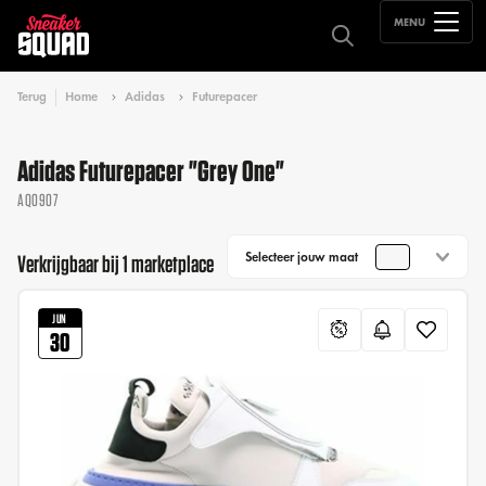
MENU
Terug
Home
Adidas
Futurepacer
Adidas Futurepacer "Grey One"
AQ0907
Selecteer jouw maat
Verkrijgbaar bij 1 marketplace
JUN
30