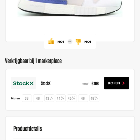
HOT
NOT
Verkrijgbaar bij 1 marketplace
StockX
€ 108
KOPEN
vanaf
38
40
43⅓
44⅔
45⅓
46
46⅔
Maten
Productdetails