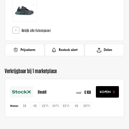
Bekijk alle Futurepacer
Prijsalarm
Restock alert
Delen
Verkrijgbaar bij 1 marketplace
StockX
€ 108
KOPEN
vanaf
38
40
43⅓
44⅔
45⅓
46
46⅔
Maten