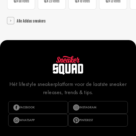
👍 68 votes
👍 23 votes
👍 18 votes
👍 13 votes
Alle Adidas sneakers
Hét lifestyle sneakerplatform voor de laatste sneaker
releases, trends & tips.
FACEBOOK
INSTAGRAM
WHATSAPP
PINTEREST