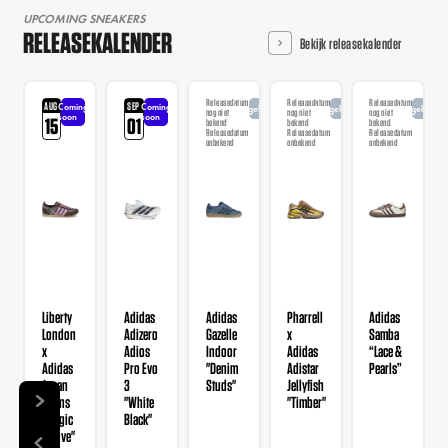
UPCOMING SNEAKERS
RELEASEKALENDER
Bekijk releasekalender
Releasedatum
Releasedatum
Releasedatum
AUG
SEP
Coming
Coming
Aangekondigd
Aangekondigd
Aangekondi
nog niet
nog niet
nog niet
soon
soon
15
01
bekend
bekend
bekend
Releasedatum
Releasedatum
Releasedatum
onbekend
onbekend
onbekend
Liberty
Adidas
Adidas
Pharrell
Adidas
London
Adizero
Gazelle
x
Samba
x
Adios
Indoor
Adidas
“Lace &
Adidas
Pro Evo
"Denim
Adistar
Pearls”
Japan
3
Studs"
Jellyfish
Wmns
"White
"Timber"
"Magic
Black"
Mauve"