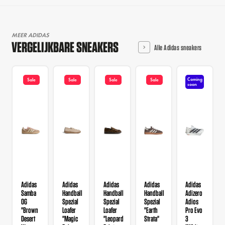
MEER ADIDAS
VERGELIJKBARE SNEAKERS
Alle Adidas sneakers
Coming
Sale
Sale
Sale
Sale
soon
Adidas
Adidas
Adidas
Adidas
Adidas
Samba
Handball
Handball
Handball
Adizero
OG
Spezial
Spezial
Spezial
Adios
"Brown
Loafer
Loafer
"Earth
Pro Evo
Desert
"Magic
"Leopard
Strata"
3