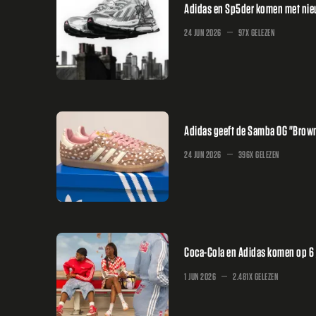
Adidas en Sp5der komen met nieuw
24 JUN 2026
97X GELEZEN
Adidas geeft de Samba OG "Brown
24 JUN 2026
396X GELEZEN
Coca-Cola en Adidas komen op 6 j
1 JUN 2026
2.481X GELEZEN