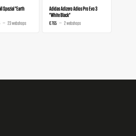
l Spezial "Earth
Adidas Adizero Adios Pro Evo 3
Liberty 
"White Black"
Wmns "M
5
23 webshops
€ 765
2 webshops
€ 129