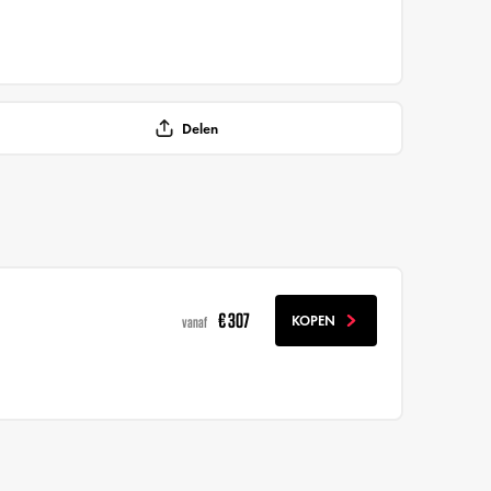
Delen
€ 307
KOPEN
vanaf