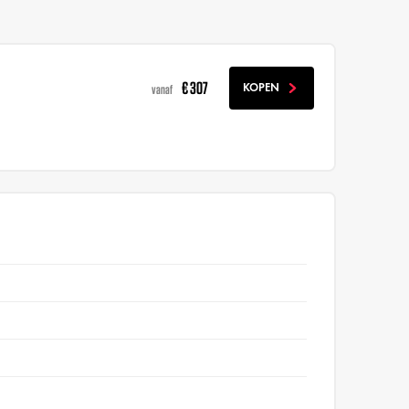
€ 307
KOPEN
vanaf