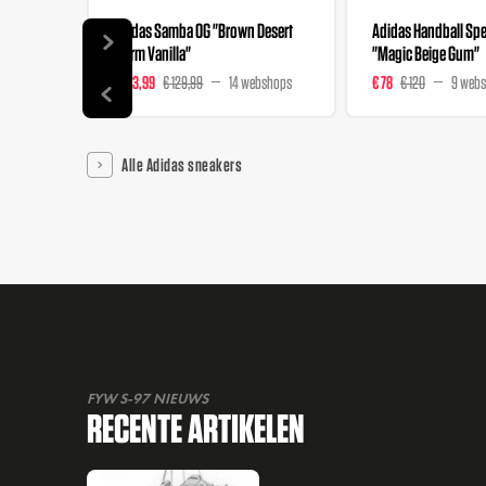
Adidas Samba OG "Brown Desert
Adidas Handball Spez
Warm Vanilla"
"Magic Beige Gum"
€ 103,99
€ 129,99
14 webshops
€ 78
€ 120
9 web
Alle Adidas sneakers
FYW S-97 NIEUWS
RECENTE ARTIKELEN