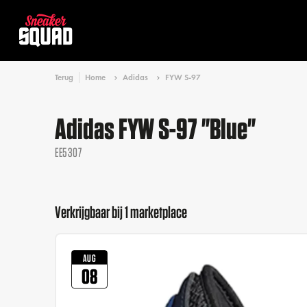
Terug
Home
Adidas
FYW S-97
Adidas FYW S-97 "Blue"
EE5307
Verkrijgbaar bij 1 marketplace
AUG
08