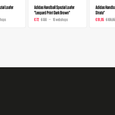
ial Loafer
Adidas Handball Spezial Loafer
Adidas Handbal
"Leopard Print Dark Brown"
Strata"
shops
€ 72
€ 130
16 webshops
€ 91,95
€ 109,9