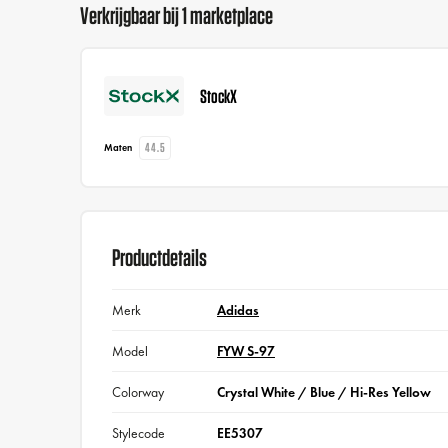
Verkrijgbaar bij 1 marketplace
StockX
44.5
Maten
Productdetails
Merk
Adidas
Model
FYW S-97
Colorway
Crystal White / Blue / Hi-Res Yellow
Stylecode
EE5307