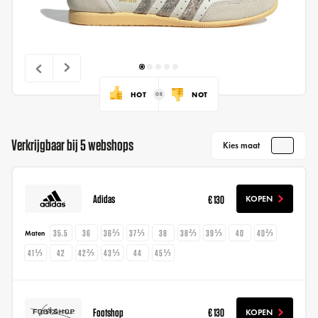
HOT
NOT
Verkrijgbaar bij 5 webshops
Kies maat
Adidas
€ 130
KOPEN
35.5
36
36⅔
37⅓
38
38⅔
39⅓
40
40⅔
Maten
41⅓
42
42⅔
43⅓
44
45⅓
Footshop
€ 130
KOPEN