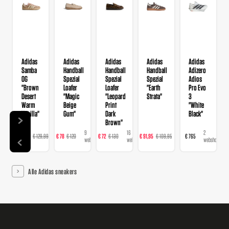
Adidas
Adidas
Adidas
Adidas
Adidas
Samba
Handball
Handball
Handball
Adizero
OG
Spezial
Spezial
Spezial
Adios
"Brown
Loafer
Loafer
"Earth
Pro Evo
Desert
"Magic
"Leopard
Strata"
3
Warm
Beige
Print
"White
Vanilla"
Gum"
Dark
Black"
Brown"
14
9
16
23
2
€ 103,99
€ 129,99
€ 78
€ 120
€ 72
€ 130
€ 91,95
€ 109,95
€ 765
webshops
webshops
webshops
webshops
webshops
Alle Adidas sneakers