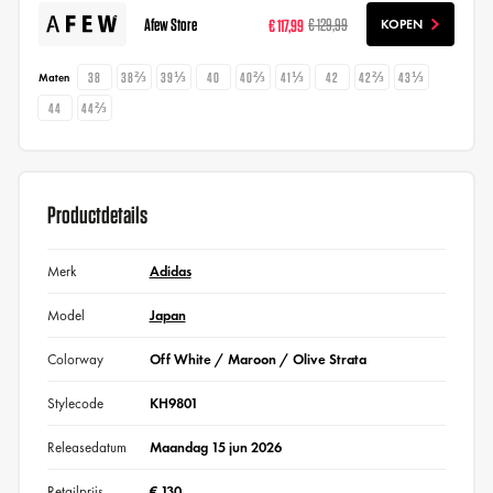
Afew Store
€ 117,99
€ 129,99
KOPEN
38
38⅔
39⅓
40
40⅔
41⅓
42
42⅔
43⅓
Maten
44
44⅔
Productdetails
Merk
Adidas
Model
Japan
Colorway
Off White / Maroon / Olive Strata
Stylecode
KH9801
Releasedatum
Maandag 15 jun 2026
Retailprijs
€ 130