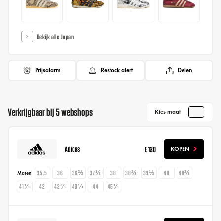
Bekijk alle Japan
Prijsalarm
Restock alert
Delen
Verkrijgbaar bij 5 webshops
Kies maat
Adidas
€ 130
KOPEN
35.5
36
36⅔
37⅓
38
38⅔
39⅓
40
40⅔
Maten
41⅓
42
42⅔
43⅓
44
45⅓