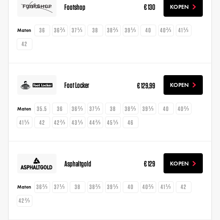
Footshop
€ 130
KOPEN
36
36⅔
37⅓
38
38⅔
39⅓
40
40⅔
41⅓
Maten
42
Foot Locker
€ 129,99
KOPEN
35.5
36
36⅔
37⅓
38
38⅔
39⅓
40
40⅔
Maten
41⅓
42
42⅔
43⅓
44⅔
45⅓
46
Asphaltgold
€ 129
KOPEN
36⅔
37⅓
38
38⅔
39⅓
40
40⅔
41⅓
42
Maten
42⅔