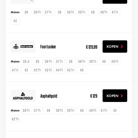
36
36⅔
37⅓
38
38⅔
39⅓
40
40⅔
41⅓
Maten
42
Foot Locker
€ 129,99
KOPEN
35.5
36
36⅔
37⅓
38
38⅔
39⅓
40
40⅔
Maten
41⅓
42
42⅔
43⅓
44⅔
45⅓
46
Asphaltgold
€ 129
KOPEN
36⅔
37⅓
38
38⅔
39⅓
40
40⅔
41⅓
42
Maten
42⅔