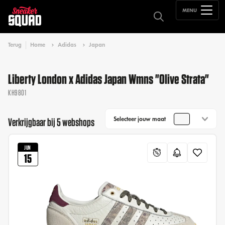
MENU
Terug
Home
Adidas
Japan
Liberty London x Adidas Japan Wmns "Olive Strata"
KH9801
Selecteer jouw maat
Verkrijgbaar bij 5 webshops
JUN
15