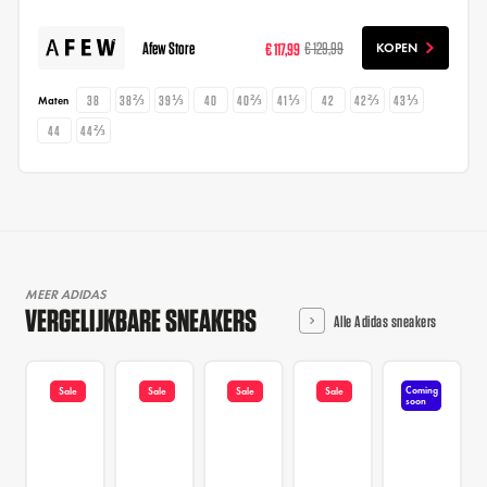
Afew Store
€ 117,99
€ 129,99
KOPEN
38
38⅔
39⅓
40
40⅔
41⅓
42
42⅔
43⅓
Maten
44
44⅔
MEER ADIDAS
VERGELIJKBARE SNEAKERS
Alle Adidas sneakers
Coming
Sale
Sale
Sale
Sale
soon