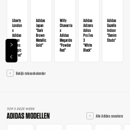
Liberty
Adidas
Willy
Adidas
Adidas
London
Japan
Chavarria
Adizero
Gazelle
x
"Dark
x
Adios
Indoor
Adidas
Brown
Adidas
Pro Evo
"Denim
Japan
Metallic
Megaride
3
Studs"
Wmns
Gold"
"Powder
"White
"Magic
Red"
Black"
Mauve"
Bekijk releasekalender
TOP 5 DEZE WEEK
ADIDAS MODELLEN
Alle Adidas sneakers