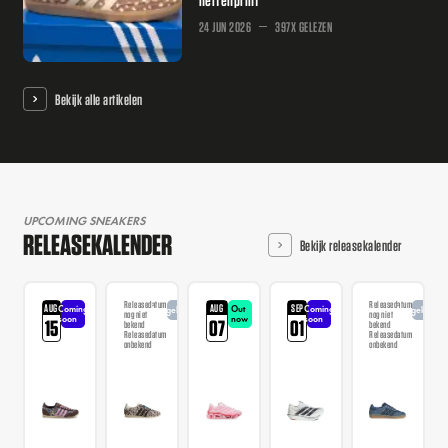
24 JUN 2026
397X GELEZEN
Bekijk alle artikelen
UPCOMING SNEAKERS
RELEASEKALENDER
Bekijk releasekalender
Releasedatum
Releasedatum
AUG
AUG
SEP
Coming
Out
Coming
Aangekondigd
Aangekondi
nog niet
nog niet
soon
now
soon
15
07
01
bekend
bekend
Releasedatum
Releasedatum
onbekend
onbekend