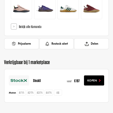
Bekijk alle Kamanda
Prijsalarm
Restock alert
Delen
Verkrijgbaar bij 1 marketplace
StockX
€ 197
KOPEN
vanaf
41⅓
42⅔
43⅓
44⅔
46
Maten