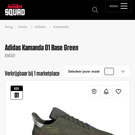
MENU
Terug
Home
Adidas
Kamanda
Adidas Kamanda 01 Base Green
B96521
Selecteer jouw maat
Verkrijgbaar bij 1 marketplace
NOV
01