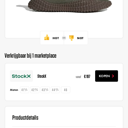
HOT
NOT
Verkrijgbaar bij 1 marketplace
StockX
€ 197
KOPEN
vanaf
41⅓
42⅔
43⅓
44⅔
46
Maten
Productdetails