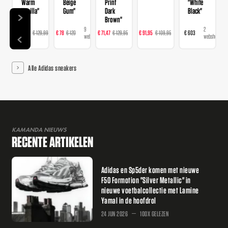
Warm
Beige
Print
"White
Vanilla"
Gum"
Dark
Black"
Brown"
14
9
16
23
2
€ 103,99
€ 129,99
€ 78
€ 120
€ 71,47
€ 129,95
€ 91,95
€ 109,95
€ 603
webshops
webshops
webshops
webshops
webshops
Alle Adidas sneakers
KAMANDA NIEUWS
RECENTE ARTIKELEN
Adidas en Sp5der komen met nieuwe
F50 Formotion "Silver Metallic" in
nieuwe voetbalcollectie met Lamine
Yamal in de hoofdrol
24 JUN 2026
100X GELEZEN