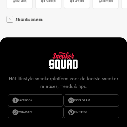
👍 69 votes
👍 23 votes
👍 14 votes
👍 10 votes
Alle Adidas sneakers
Hét lifestyle sneakerplatform voor de laatste sneaker
releases, trends & tips.
FACEBOOK
INSTAGRAM
WHATSAPP
PINTEREST