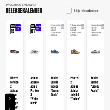
UPCOMING SNEAKERS
RELEASEKALENDER
Bekijk releasekalender
Releasedatum
Releasedatum
Releasedatum
AUG
SEP
Coming
Coming
Aangekondigd
Aangekondigd
Aangekondi
nog niet
nog niet
nog niet
soon
soon
15
01
bekend
bekend
bekend
Releasedatum
Releasedatum
Releasedatum
onbekend
onbekend
onbekend
Liberty
Adidas
Adidas
Pharrell
Adidas
London
Adizero
Gazelle
x
Samba
x
Adios
Indoor
Adidas
“Lace &
Adidas
Pro Evo
"Denim
Adistar
Pearls”
Japan
3
Studs"
Jellyfish
Wmns
"White
"Timber"
"Magic
Black"
Mauve"