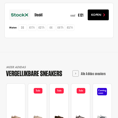
StockX
€ 121
KOPEN
vanaf
36
41⅓
43⅓
44
44⅔
45⅓
Maten
MEER ADIDAS
VERGELIJKBARE SNEAKERS
Alle Adidas sneakers
Coming
Sale
Sale
Sale
soon