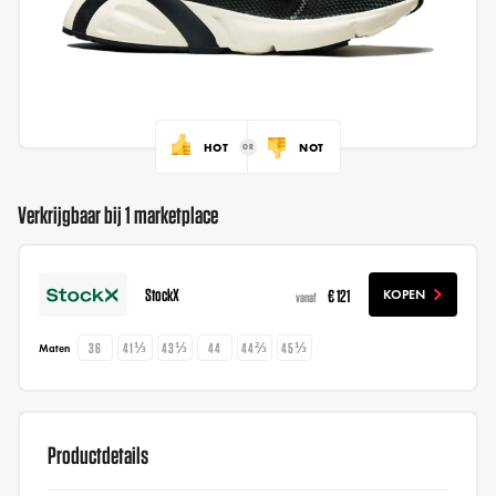
HOT
NOT
Verkrijgbaar bij 1 marketplace
StockX
€ 121
KOPEN
vanaf
36
41⅓
43⅓
44
44⅔
45⅓
Maten
Productdetails