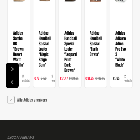
Adidas
Adidas
Adidas
Adidas
Adidas
Samba
Handball
Handball
Handball
Adizero
OG
Spezial
Spezial
Spezial
Adios
"Brown
Loafer
Loafer
"Earth
Pro Evo
Desert
"Magic
"Leopard
Strata"
3
Warm
Beige
Print
"White
Vanilla"
Gum"
Dark
Black"
Brown"
14
9
16
23
2
€ 120
€ 78
€ 120
€ 71,47
€ 129,95
€ 91,95
€ 109,95
€ 765
webshops
webshops
webshops
webshops
webshops
Alle Adidas sneakers
LXCON NIEUWS