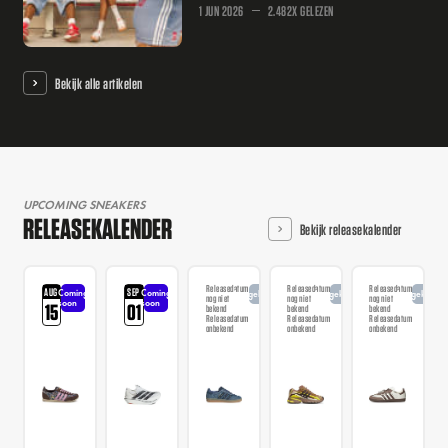
1 JUN 2026
2.482X GELEZEN
Bekijk alle artikelen
UPCOMING SNEAKERS
RELEASEKALENDER
Bekijk releasekalender
Releasedatum
Releasedatum
Releasedatum
AUG
SEP
Coming
Coming
Aangekondigd
Aangekondigd
Aangekondi
nog niet
nog niet
nog niet
soon
soon
15
01
bekend
bekend
bekend
Releasedatum
Releasedatum
Releasedatum
onbekend
onbekend
onbekend