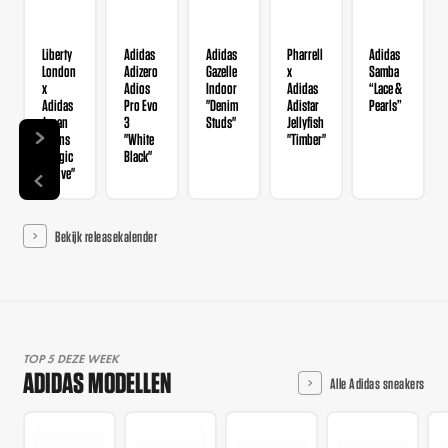
Liberty
Adidas
Adidas
Pharrell
Adidas
London
Adizero
Gazelle
x
Samba
x
Adios
Indoor
Adidas
“Lace &
Adidas
Pro Evo
"Denim
Adistar
Pearls”
Japan
3
Studs"
Jellyfish
Wmns
"White
"Timber"
"Magic
Black"
Mauve"
Bekijk releasekalender
TOP 5 DEZE WEEK
ADIDAS MODELLEN
Alle Adidas sneakers