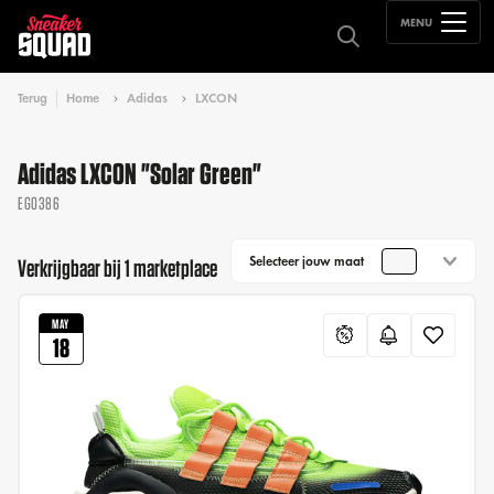
MENU
Terug
Home
Adidas
LXCON
Adidas LXCON "Solar Green"
EG0386
Selecteer jouw maat
Verkrijgbaar bij 1 marketplace
MAY
18