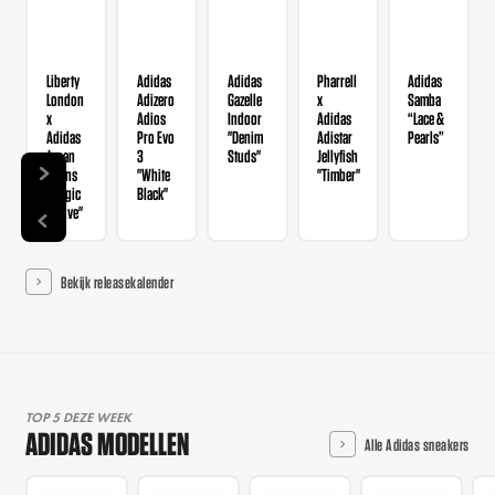
Liberty
Adidas
Adidas
Pharrell
Adidas
London
Adizero
Gazelle
x
Samba
x
Adios
Indoor
Adidas
“Lace &
Adidas
Pro Evo
"Denim
Adistar
Pearls”
Japan
3
Studs"
Jellyfish
Wmns
"White
"Timber"
"Magic
Black"
Mauve"
Bekijk releasekalender
TOP 5 DEZE WEEK
ADIDAS MODELLEN
Alle Adidas sneakers