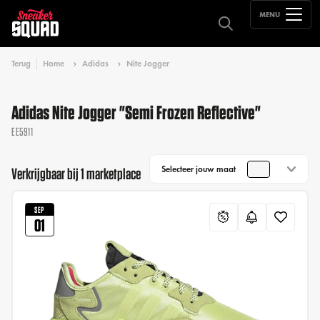
MENU
Terug
Home
Adidas
Nite Jogger
Adidas Nite Jogger "Semi Frozen Reflective"
EE5911
Selecteer jouw maat
Verkrijgbaar bij 1 marketplace
SEP
01