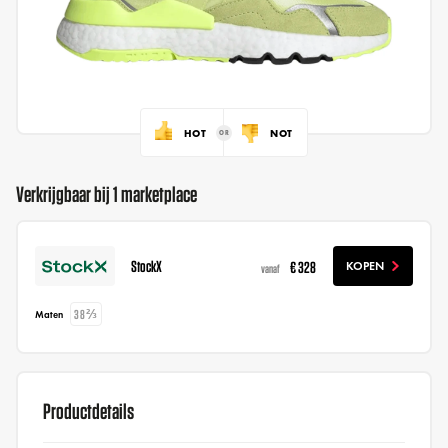
HOT
NOT
Verkrijgbaar bij 1 marketplace
StockX
€ 328
KOPEN
vanaf
38⅔
Maten
Productdetails