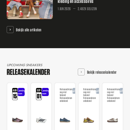
kleding en accessoires
1 JUN 2026
2.482X GELEZEN
Bekijk alle artikelen
UPCOMING SNEAKERS
RELEASEKALENDER
Bekijk releasekalender
Releasedatum
Releasedatum
Releasedatum
AUG
SEP
Coming
Coming
Aangekondigd
Aangekondigd
Aangekondi
nog niet
nog niet
nog niet
soon
soon
15
01
bekend
bekend
bekend
Releasedatum
Releasedatum
Releasedatum
onbekend
onbekend
onbekend