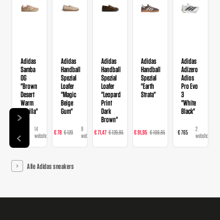
Adidas
Adidas
Adidas
Adidas
Adidas
Samba
Handball
Handball
Handball
Adizero
OG
Spezial
Spezial
Spezial
Adios
"Brown
Loafer
Loafer
"Earth
Pro Evo
Desert
"Magic
"Leopard
Strata"
3
Warm
Beige
Print
"White
Vanilla"
Gum"
Dark
Black"
Brown"
14
9
16
23
2
€ 120
€ 78
€ 120
€ 71,47
€ 129,95
€ 91,95
€ 109,95
€ 765
webshops
webshops
webshops
webshops
webshops
Alle Adidas sneakers