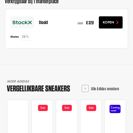
Verkrijgbaar bij 1 marketplace
StockX
€ 328
KOPEN
vanaf
38⅔
Maten
MEER ADIDAS
VERGELIJKBARE SNEAKERS
Alle Adidas sneakers
Coming
Sale
Sale
Sale
soon