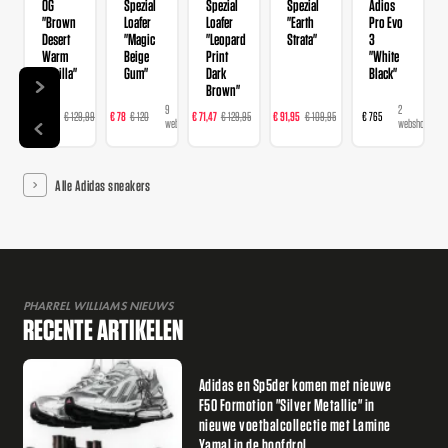
OG
Spezial
Spezial
Spezial
Adios
"Brown
Loafer
Loafer
"Earth
Pro Evo
Desert
"Magic
"Leopard
Strata"
3
Warm
Beige
Print
"White
Vanilla"
Gum"
Dark
Black"
Brown"
14
9
16
23
2
€ 103,99
€ 129,99
€ 78
€ 120
€ 71,47
€ 129,95
€ 91,95
€ 109,95
€ 765
webshops
webshops
webshops
webshops
webshops
Alle Adidas sneakers
PHARREL WILLIAMS NIEUWS
RECENTE ARTIKELEN
Adidas en Sp5der komen met nieuwe
F50 Formotion "Silver Metallic" in
nieuwe voetbalcollectie met Lamine
Yamal in de hoofdrol