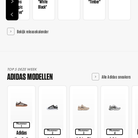
Wmns
"White
"Timber"
"Magic
Black"
Mauve"
Bekijk releasekalender
TOP 5 DEZE WEEK
ADIDAS MODELLEN
Alle Adidas sneakers
Nummer
1
Nummer
Nummer
Nummer
Adidas
2
3
4