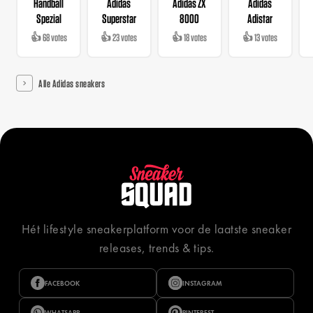
Handball
Adidas
Adidas ZX
Adidas
Spezial
Superstar
8000
Adistar
👍 68 votes
👍 23 votes
👍 18 votes
👍 13 votes
Alle Adidas sneakers
Hét lifestyle sneakerplatform voor de laatste sneaker
releases, trends & tips.
FACEBOOK
INSTAGRAM
WHATSAPP
PINTEREST