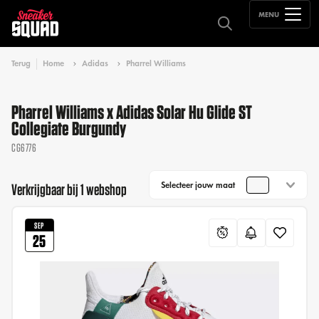
MENU
Terug
Home
Adidas
Pharrel Williams
Pharrel Williams x Adidas Solar Hu Glide ST
Collegiate Burgundy
CG6776
Selecteer jouw maat
Verkrijgbaar bij 1 webshop
SEP
25