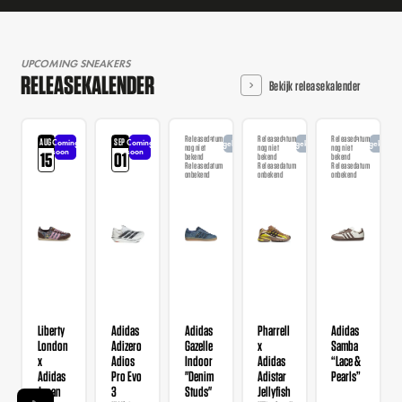
UPCOMING SNEAKERS
RELEASEKALENDER
Bekijk releasekalender
Releasedatum
Releasedatum
Releasedatum
AUG
SEP
Coming
Coming
Aangekondigd
Aangekondigd
Aangekondi
nog niet
nog niet
nog niet
soon
soon
15
01
bekend
bekend
bekend
Releasedatum
Releasedatum
Releasedatum
onbekend
onbekend
onbekend
Liberty
Adidas
Adidas
Pharrell
Adidas
London
Adizero
Gazelle
x
Samba
x
Adios
Indoor
Adidas
“Lace &
Adidas
Pro Evo
"Denim
Adistar
Pearls”
Japan
3
Studs"
Jellyfish