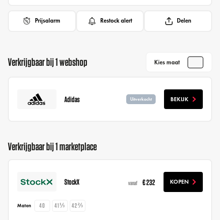
Prijsalarm
Restock alert
Delen
Verkrijgbaar bij 1 webshop
Kies maat
Adidas
BEKIJK
Uitverkocht
Verkrijgbaar bij 1 marketplace
StockX
€ 232
KOPEN
vanaf
40
41⅓
42⅔
Maten