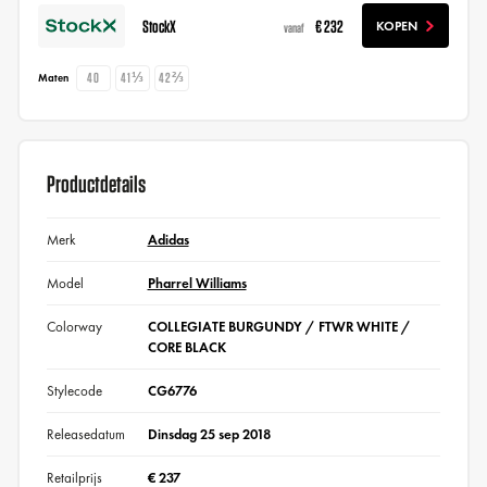
StockX
€ 232
KOPEN
vanaf
40
41⅓
42⅔
Maten
Productdetails
Merk
Adidas
Model
Pharrel Williams
Colorway
COLLEGIATE BURGUNDY / FTWR WHITE /
CORE BLACK
Stylecode
CG6776
Releasedatum
Dinsdag 25 sep 2018
Retailprijs
€ 237