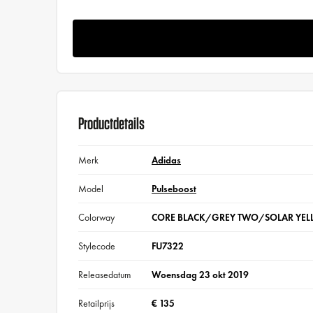
Productdetails
Merk
Adidas
Model
Pulseboost
Colorway
CORE BLACK/GREY TWO/SOLAR YE
Stylecode
FU7322
Releasedatum
Woensdag 23 okt 2019
Retailprijs
€ 135