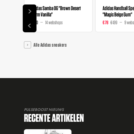
Adidas Samba OG "Brown Desert
Adidas Handball Spez
Warm Vanilla"
"Magic Beige Gum"
€ 120
14 webshops
€ 78
€ 120
9 web
Alle Adidas sneakers
PULSEBOOST NIEUWS
RECENTE ARTIKELEN