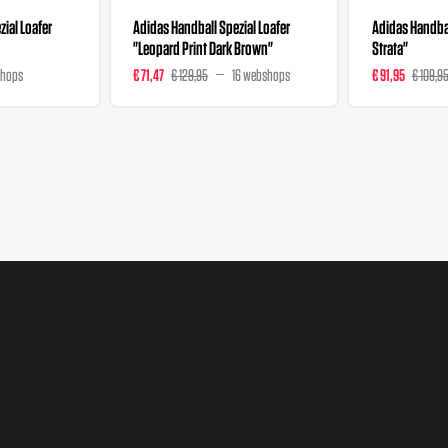
ial Loafer
Adidas Handball Spezial Loafer
Adidas Handbal
"Leopard Print Dark Brown"
Strata"
shops
€ 71,47
€ 129,95
16 webshops
€ 91,95
€ 109,9