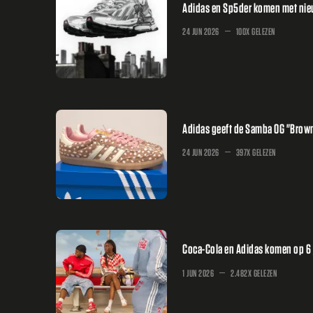
Adidas en Sp5der komen met nieuw
24 JUN 2026
100X GELEZEN
Adidas geeft de Samba OG "Brown
24 JUN 2026
397X GELEZEN
Coca-Cola en Adidas komen op 6 j
1 JUN 2026
2.482X GELEZEN