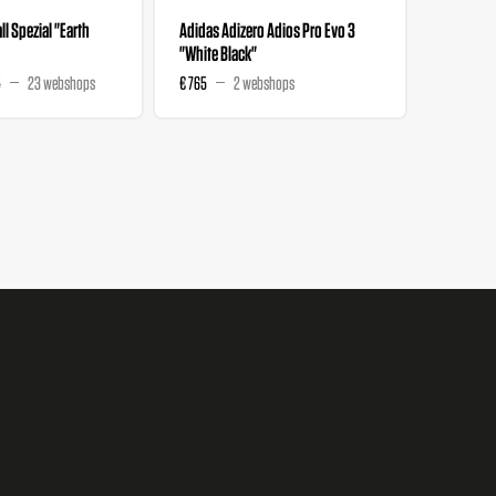
l Spezial "Earth
Adidas Adizero Adios Pro Evo 3
Liberty 
"White Black"
Wmns "M
5
23 webshops
€ 765
2 webshops
€ 129