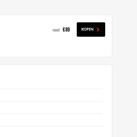
€ 89
KOPEN
vanaf