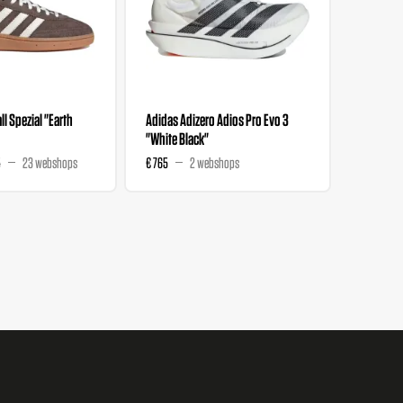
l Spezial "Earth
Adidas Adizero Adios Pro Evo 3
Liberty 
"White Black"
Wmns "M
5
23 webshops
€ 765
2 webshops
€ 129