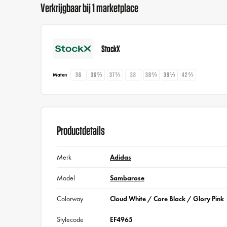
Verkrijgbaar bij 1 marketplace
StockX
36
36⅔
37⅓
38
38⅔
39⅓
42⅔
Maten
Productdetails
Merk
Adidas
Model
Sambarose
Colorway
Cloud White / Core Black / Glory Pink
Stylecode
EF4965