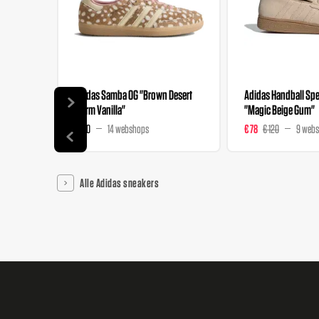
Adidas Samba OG "Brown Desert
Adidas Handball Spez
Warm Vanilla"
"Magic Beige Gum"
€ 120
14 webshops
€ 78
€ 120
9 web
Alle Adidas sneakers