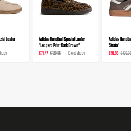
ial Loafer
Adidas Handball Spezial Loafer
Adidas Handbal
"Leopard Print Dark Brown"
Strata"
shops
€ 71,47
€ 129,95
16 webshops
€ 91,95
€ 109,9