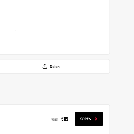
Delen
€ 89
KOPEN
vanaf