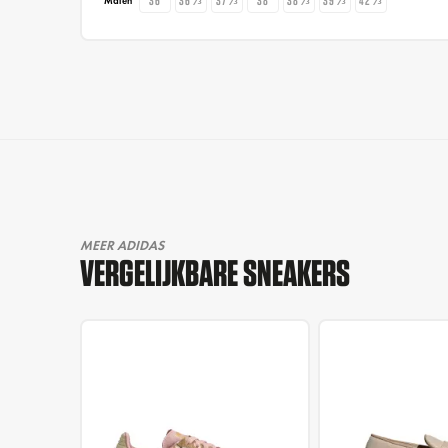
36
36⅔
37⅓
38
38⅔
39⅓
42⅔
Maten
MEER ADIDAS
VERGELIJKBARE SNEAKERS