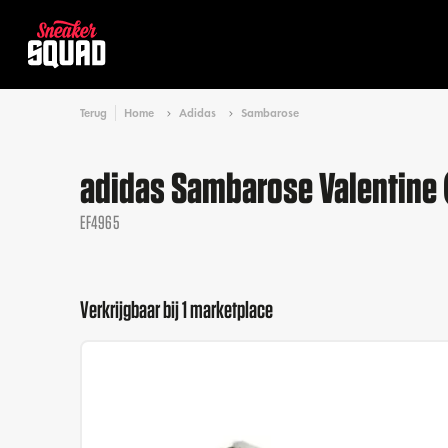
Terug
Home
Adidas
Sambarose
adidas Sambarose Valentine
EF4965
Verkrijgbaar bij 1 marketplace