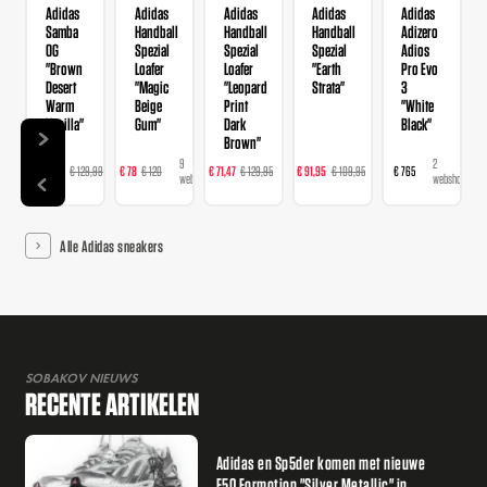
Adidas
Adidas
Adidas
Adidas
Adidas
Samba
Handball
Handball
Handball
Adizero
OG
Spezial
Spezial
Spezial
Adios
"Brown
Loafer
Loafer
"Earth
Pro Evo
Desert
"Magic
"Leopard
Strata"
3
Warm
Beige
Print
"White
Vanilla"
Gum"
Dark
Black"
Brown"
14
9
16
23
2
€ 103,99
€ 129,99
€ 78
€ 120
€ 71,47
€ 129,95
€ 91,95
€ 109,95
€ 765
webshops
webshops
webshops
webshops
webshops
Alle Adidas sneakers
SOBAKOV NIEUWS
RECENTE ARTIKELEN
Adidas en Sp5der komen met nieuwe
F50 Formotion "Silver Metallic" in