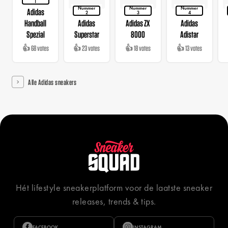
1
Nummer
Nummer
Nummer
Adidas
2
3
4
Handball
Adidas
Adidas ZX
Adidas
Spezial
Superstar
8000
Adistar
👍 68 votes
👍 23 votes
👍 18 votes
👍 13 votes
Alle Adidas sneakers
Hét lifestyle sneakerplatform voor de laatste sneaker
releases, trends & tips.
FACEBOOK
INSTAGRAM