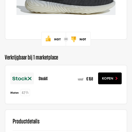
HOT
NOT
Verkrijgbaar bij 1 marketplace
StockX
€ 158
KOPEN
vanaf
42⅔
Maten
Productdetails