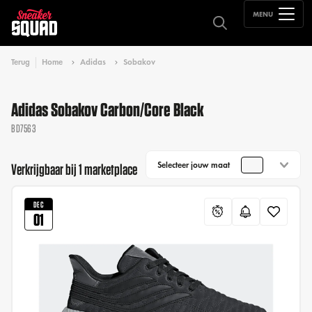
MENU
Terug
Home
Adidas
Sobakov
Adidas Sobakov Carbon/Core Black
BD7563
Selecteer jouw maat
Verkrijgbaar bij 1 marketplace
DEC
01