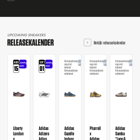
UPCOMING SNEAKERS
RELEASEKALENDER
Bekijk releasekalender
Releasedatum
Releasedatum
Releasedatum
AUG
SEP
Coming
Coming
Aangekondigd
Aangekondigd
Aangekondi
nog niet
nog niet
nog niet
soon
soon
15
01
bekend
bekend
bekend
Releasedatum
Releasedatum
Releasedatum
onbekend
onbekend
onbekend
Liberty
Adidas
Adidas
Pharrell
Adidas
London
Adizero
Gazelle
x
Samba
x
Adios
Indoor
Adidas
“Lace &