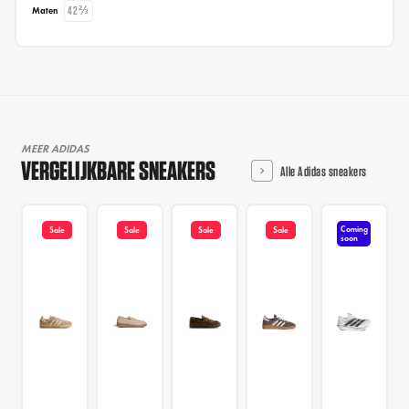
42⅔
Maten
MEER ADIDAS
VERGELIJKBARE SNEAKERS
Alle Adidas sneakers
Coming
Sale
Sale
Sale
Sale
soon