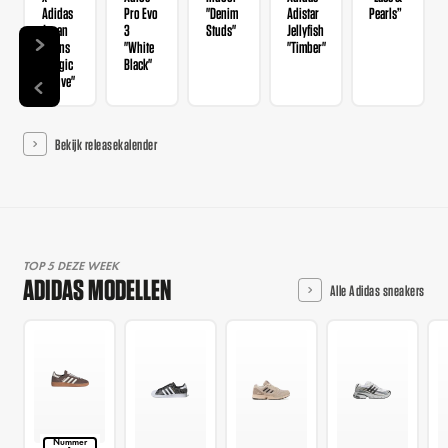
Adidas
Pro Evo
"Denim
Adistar
Pearls”
Japan
3
Studs"
Jellyfish
Wmns
"White
"Timber"
"Magic
Black"
Mauve"
Bekijk releasekalender
TOP 5 DEZE WEEK
ADIDAS MODELLEN
Alle Adidas sneakers
Nummer