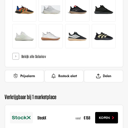
Bekijk alle Sobakov
Prijsalarm
Restock alert
Delen
Verkrijgbaar bij 1 marketplace
StockX
€ 158
KOPEN
vanaf