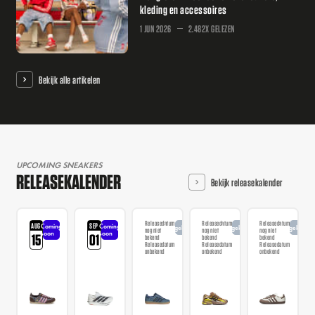
kleding en accessoires
1 JUN 2026
2.482X GELEZEN
Bekijk alle artikelen
UPCOMING SNEAKERS
RELEASEKALENDER
Bekijk releasekalender
Releasedatum
Releasedatum
Releasedatum
AUG
SEP
Coming
Coming
Aangekondigd
Aangekondigd
Aangekondi
nog niet
nog niet
nog niet
soon
soon
15
01
bekend
bekend
bekend
Releasedatum
Releasedatum
Releasedatum
onbekend
onbekend
onbekend