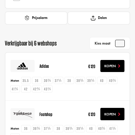
Prijsalarm
Delen
Verkrijgbaar bij 6 webshops
Kies maat
Adidas
€ 120
KOPEN
35.5
36
36⅔
37⅓
38
38⅔
39⅓
40
40⅔
Maten
41⅓
42
42⅔
43⅓
Footshop
€ 120
KOPEN
36
36⅔
37⅓
38
38⅔
39⅓
40
40⅔
41⅓
Maten