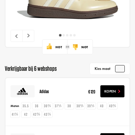
HOT
NOT
Verkrijgbaar bij 6 webshops
Kies maat
Adidas
€ 120
KOPEN
35.5
36
36⅔
37⅓
38
38⅔
39⅓
40
40⅔
Maten
41⅓
42
42⅔
43⅓