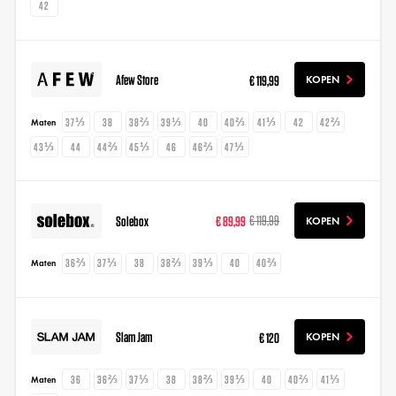
42
Afew Store
€ 119,99
KOPEN
37⅓
38
38⅔
39⅓
40
40⅔
41⅓
42
42⅔
Maten
43⅓
44
44⅔
45⅓
46
46⅔
47⅓
Solebox
€ 89,99
€ 119,99
KOPEN
36⅔
37⅓
38
38⅔
39⅓
40
40⅔
Maten
Slam Jam
€ 120
KOPEN
36
36⅔
37⅓
38
38⅔
39⅓
40
40⅔
41⅓
Maten