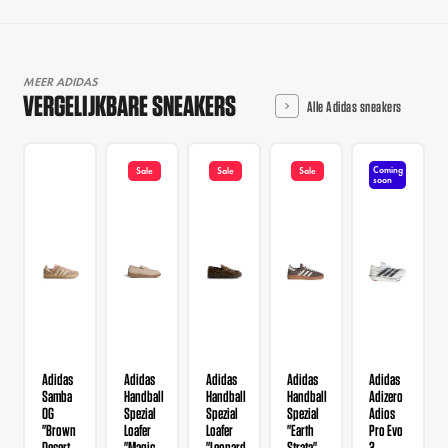
MEER ADIDAS
VERGELIJKBARE SNEAKERS
Alle Adidas sneakers
Coming
Sale
Sale
Sale
soon
Adidas
Adidas
Adidas
Adidas
Adidas
Samba
Handball
Handball
Handball
Adizero
OG
Spezial
Spezial
Spezial
Adios
"Brown
Loafer
Loafer
"Earth
Pro Evo
Desert
"Magic
"Leopard
Strata"
3