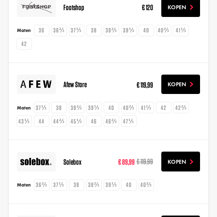
Footshop
€ 120
KOPEN
36
36⅔
37⅓
38
38⅔
39⅓
40
40⅔
41⅓
Maten
42
Afew Store
€ 119,99
KOPEN
37⅓
38
38⅔
39⅓
40
40⅔
41⅓
42
42⅔
Maten
43⅓
44
44⅔
45⅓
46
46⅔
47⅓
Solebox
€ 89,99
€ 119,99
KOPEN
36⅔
37⅓
38
38⅔
39⅓
40
40⅔
Maten