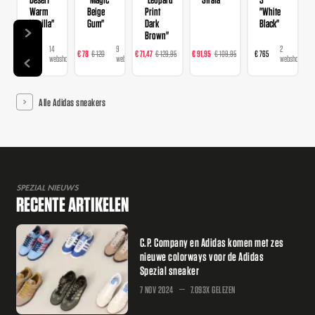
Warm
Beige
Print
"White
Vanilla"
Gum"
Dark
Black"
Brown"
14
9
16
23
2
€ 120
€ 78
€ 120
€ 71,47
€ 129,95
€ 91,95
€ 109,95
€ 765
webshops
webshops
webshops
webshops
webshops
Alle Adidas sneakers
SPEZIAL NIEUWS
RECENTE ARTIKELEN
C.P. Company en Adidas komen met zes
nieuwe colorways voor de Adidas
Spezial sneaker
7 NOV 2024
7.093X GELEZEN