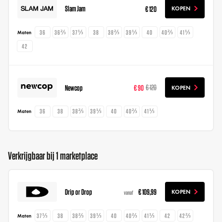
Slam Jam
€ 120
KOPEN
36
36⅔
37⅓
38
38⅔
39⅓
40
40⅔
41⅓
Maten
42
Newcop
€ 90
€ 120
KOPEN
36
38
38⅔
39⅓
40
40⅔
41⅓
Maten
Verkrijgbaar bij 1 marketplace
Drip or Drop
€ 109,99
KOPEN
vanaf
37⅓
38
38⅔
39⅓
40
40⅔
41⅓
42
42⅔
Maten