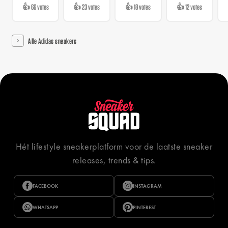
👍 66 votes
👍 23 votes
👍 18 votes
👍 12 votes
Alle Adidas sneakers
Hét lifestyle sneakerplatform voor de laatste sneaker
releases, trends & tips.
FACEBOOK
INSTAGRAM
WHATSAPP
PINTEREST