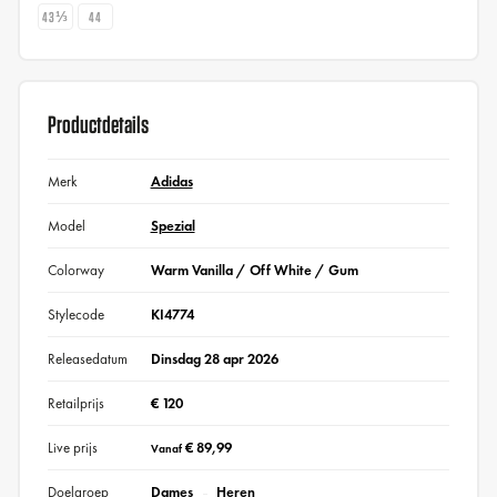
43⅓
44
Productdetails
Merk
Adidas
Model
Spezial
Colorway
Warm Vanilla / Off White / Gum
Stylecode
KI4774
Releasedatum
Dinsdag 28 apr 2026
Retailprijs
€ 120
Live prijs
€ 89,99
Vanaf
Doelgroep
Dames
Heren