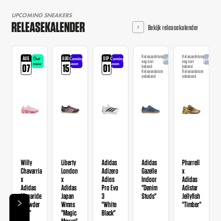
UPCOMING SNEAKERS
RELEASEKALENDER
Bekijk releasekalender
Releasedatum
Releasedatum
AUG
AUG
SEP
Out
Coming
Coming
Aangekondigd
Aangekondi
nog niet
nog niet
now
soon
soon
07
15
01
bekend
bekend
Releasedatum
Releasedatum
onbekend
onbekend
Willy
Liberty
Adidas
Adidas
Pharrell
Chavarria
London
Adizero
Gazelle
x
x
x
Adios
Indoor
Adidas
Adidas
Adidas
Pro Evo
"Denim
Adistar
Megaride
Japan
3
Studs"
Jellyfish
"Powder
Wmns
"White
"Timber"
Red"
"Magic
Black"
Mauve"