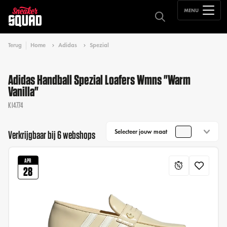
MENU
Terug
Home
Adidas
Spezial
Adidas Handball Spezial Loafers Wmns "Warm
Vanilla"
KI4774
Selecteer jouw maat
Verkrijgbaar bij 6 webshops
APR
28