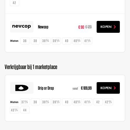
42
Newcop
€ 90
€ 120
KOPEN
36
38
38⅔
39⅓
40
40⅔
41⅓
Maten
Verkrijgbaar bij 1 marketplace
Drip or Drop
€ 109,99
KOPEN
vanaf
37⅓
38
38⅔
39⅓
40
40⅔
41⅓
42
42⅔
Maten
43⅓
44