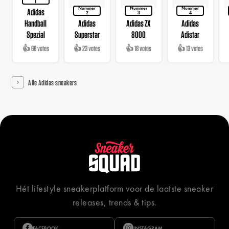
1
Nummer
Nummer
Nummer
Adidas
2
3
4
Handball
Adidas
Adidas ZX
Adidas
Spezial
Superstar
8000
Adistar
👍 68 votes
👍 23 votes
👍 18 votes
👍 13 votes
Alle Adidas sneakers
Hét lifestyle sneakerplatform voor de laatste sneaker
releases, trends & tips.
FACEBOOK
INSTAGRAM