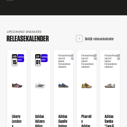
UPCOMING SNEAKERS
RELEASEKALENDER
Bekijk releasekalender
Releasedatum
Releasedatum
Releasedatum
AUG
SEP
Coming
Coming
Aangekondigd
Aangekondigd
Aangekondi
nog niet
nog niet
nog niet
soon
soon
15
01
bekend
bekend
bekend
Releasedatum
Releasedatum
Releasedatum
onbekend
onbekend
onbekend
Liberty
Adidas
Adidas
Pharrell
Adidas
London
Adizero
Gazelle
x
Samba
x
Adios
Indoor
Adidas
“Lace &