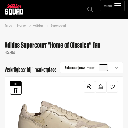
MENU
Terug
Home
Adidas
Supercourt
Adidas Supercourt "Home of Classics" Tan
EG4584
Selecteer jouw maat
Verkrijgbaar bij 1 marketplace
OCT
17