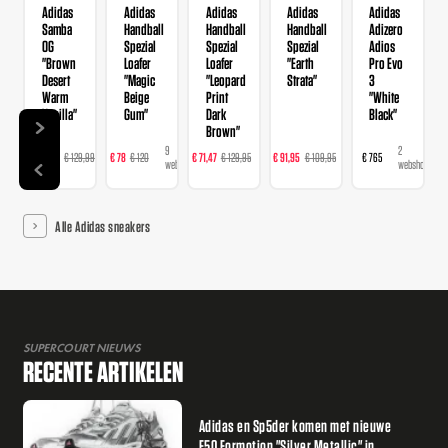
Adidas
Adidas
Adidas
Adidas
Adidas
Samba
Handball
Handball
Handball
Adizero
OG
Spezial
Spezial
Spezial
Adios
"Brown
Loafer
Loafer
"Earth
Pro Evo
Desert
"Magic
"Leopard
Strata"
3
Warm
Beige
Print
"White
Vanilla"
Gum"
Dark
Black"
Brown"
14
9
16
23
2
€ 103,99
€ 129,99
€ 78
€ 120
€ 71,47
€ 129,95
€ 91,95
€ 109,95
€ 765
webshops
webshops
webshops
webshops
webshops
Alle Adidas sneakers
SUPERCOURT NIEUWS
RECENTE ARTIKELEN
Adidas en Sp5der komen met nieuwe
F50 Formotion "Silver Metallic" in