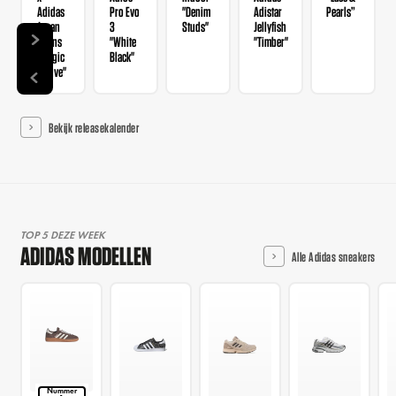
Adidas
Pro Evo
"Denim
Adistar
Pearls”
Japan
3
Studs"
Jellyfish
Wmns
"White
"Timber"
"Magic
Black"
Mauve"
Bekijk releasekalender
TOP 5 DEZE WEEK
ADIDAS MODELLEN
Alle Adidas sneakers
Nummer