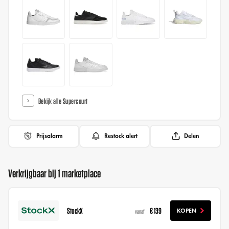
Bekijk alle Supercourt
Prijsalarm
Restock alert
Delen
Verkrijgbaar bij 1 marketplace
StockX
€ 139
KOPEN
vanaf