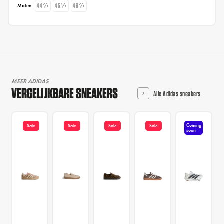
44⅔
45⅓
46⅔
Maten
MEER ADIDAS
VERGELIJKBARE SNEAKERS
Alle Adidas sneakers
Coming
Sale
Sale
Sale
Sale
soon