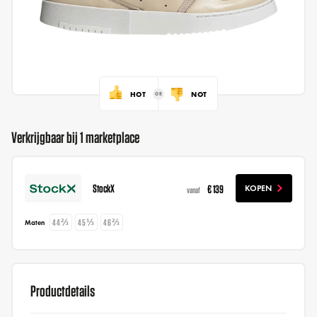
HOT
NOT
Verkrijgbaar bij 1 marketplace
StockX
€ 139
KOPEN
vanaf
44⅔
45⅓
46⅔
Maten
Productdetails