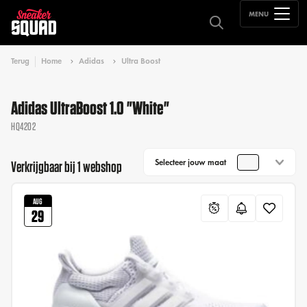
MENU
Terug
Home
Adidas
Ultra Boost
Adidas UltraBoost 1.0 "White"
HQ4202
Selecteer jouw maat
Verkrijgbaar bij 1 webshop
AUG
29