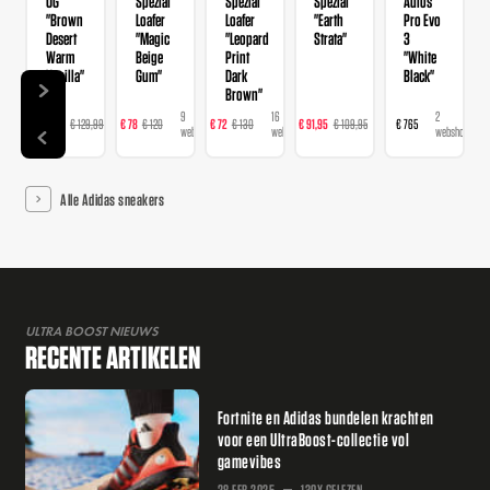
OG
Spezial
Spezial
Spezial
Adios
"Brown
Loafer
Loafer
"Earth
Pro Evo
Desert
"Magic
"Leopard
Strata"
3
Warm
Beige
Print
"White
Vanilla"
Gum"
Dark
Black"
Brown"
14
9
16
23
2
€ 103,99
€ 129,99
€ 78
€ 120
€ 72
€ 130
€ 91,95
€ 109,95
€ 765
webshops
webshops
webshops
webshops
webshops
Alle Adidas sneakers
ULTRA BOOST NIEUWS
RECENTE ARTIKELEN
Fortnite en Adidas bundelen krachten
voor een UltraBoost-collectie vol
gamevibes
28 FEB 2025
130X GELEZEN