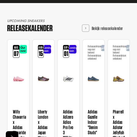
UPCOMING SNEAKERS
RELEASEKALENDER
Bekijk releasekalender
Releasedatum
Releasedatum
AUG
AUG
SEP
Out
Coming
Coming
Aangekondigd
Aangekondi
nog niet
nog niet
now
soon
soon
07
15
01
bekend
bekend
Releasedatum
Releasedatum
onbekend
onbekend
Willy
Liberty
Adidas
Adidas
Pharrell
Chavarria
London
Adizero
Gazelle
x
x
x
Adios
Indoor
Adidas
Adidas
Adidas
Pro Evo
"Denim
Adistar
Megaride
Japan
3
Studs"
Jellyfish