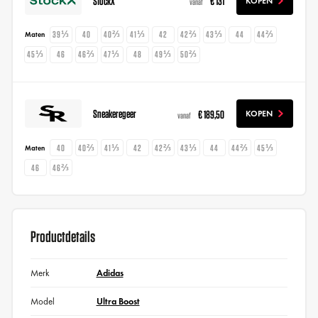
StockX
€ 131
KOPEN
vanaf
39⅓
40
40⅔
41⅓
42
42⅔
43⅓
44
44⅔
Maten
45⅓
46
46⅔
47⅓
48
49⅓
50⅔
Sneakeregeer
€ 189,50
KOPEN
vanaf
40
40⅔
41⅓
42
42⅔
43⅓
44
44⅔
45⅓
Maten
46
46⅔
Productdetails
Merk
Adidas
Model
Ultra Boost