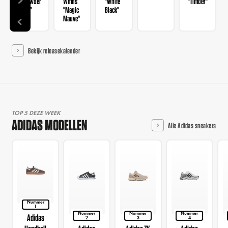
"Powder
Wmns
"White
"Timber"
Red"
"Magic
Black"
Mauve"
Bekijk releasekalender
TOP 5 DEZE WEEK
ADIDAS MODELLEN
Alle Adidas sneakers
Nummer
1
Nummer
Nummer
Nummer
Adidas
2
3
4