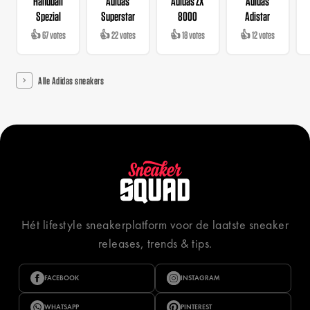
Handball
Adidas
Adidas ZX
Adidas
Spezial
Superstar
8000
Adistar
👍 67 votes
👍 22 votes
👍 18 votes
👍 12 votes
Alle Adidas sneakers
Hét lifestyle sneakerplatform voor de laatste sneaker
releases, trends & tips.
FACEBOOK
INSTAGRAM
WHATSAPP
PINTEREST