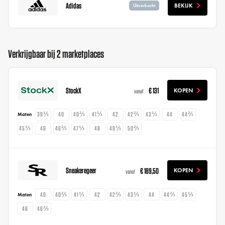
Adidas
BEKIJK
Uitverkocht
Verkrijgbaar bij 2 marketplaces
StockX
€ 131
KOPEN
vanaf
39⅓
40
40⅔
41⅓
42
42⅔
43⅓
44
44⅔
Maten
45⅓
46
46⅔
47⅓
48
49⅓
50⅔
Sneakeregeer
€ 189,50
KOPEN
vanaf
40
40⅔
41⅓
42
42⅔
43⅓
44
44⅔
45⅓
Maten
46
46⅔