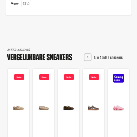
43⅓
Maten
MEER ADIDAS
VERGELIJKBARE SNEAKERS
Alle Adidas sneakers
Coming
Sale
Sale
Sale
Sale
soon