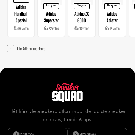
1
Nummer
Nummer
Nummer
Adidas
2
3
4
Handball
Adidas
Adidas ZX
Adidas
Spezial
Superstar
8000
Adistar
👍 67 votes
👍 22 votes
👍 18 votes
👍 12 votes
Alle Adidas sneakers
Hét lifestyle sneakerplatform voor de laatste sneaker
releases, trends & tips.
FACEBOOK
INSTAGRAM