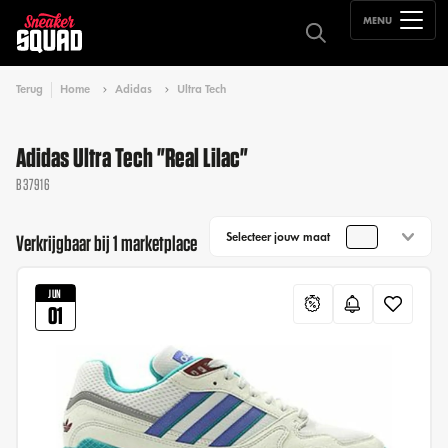
MENU
Terug
Home
Adidas
Ultra Tech
Adidas Ultra Tech "Real Lilac"
B37916
Selecteer jouw maat
Verkrijgbaar bij 1 marketplace
JUN
01