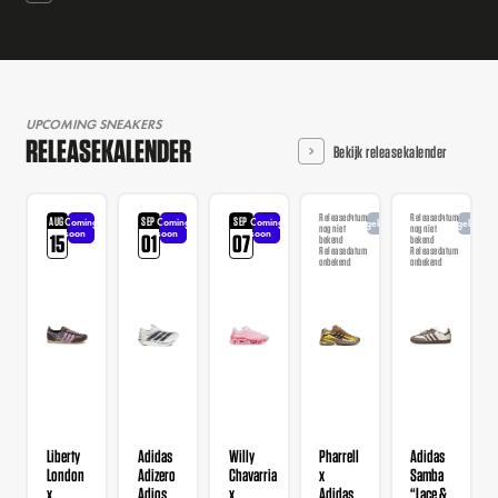
UPCOMING SNEAKERS
RELEASEKALENDER
Bekijk releasekalender
Releasedatum
Releasedatum
AUG
SEP
SEP
Coming
Coming
Coming
Aangekondigd
Aangekondi
nog niet
nog niet
soon
soon
soon
15
01
07
bekend
bekend
Releasedatum
Releasedatum
onbekend
onbekend
Liberty
Adidas
Willy
Pharrell
Adidas
London
Adizero
Chavarria
x
Samba
x
Adios
x
Adidas
“Lace &