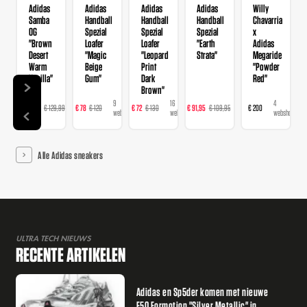
Adidas
Adidas
Adidas
Adidas
Willy
Samba
Handball
Handball
Handball
Chavarria
OG
Spezial
Spezial
Spezial
x
"Brown
Loafer
Loafer
"Earth
Adidas
Desert
"Magic
"Leopard
Strata"
Megaride
Warm
Beige
Print
"Powder
Vanilla"
Gum"
Dark
Red"
Brown"
14
9
16
23
4
€ 103,99
€ 129,99
€ 78
€ 120
€ 72
€ 130
€ 91,95
€ 109,95
€ 200
webshops
webshops
webshops
webshops
webshops
Alle Adidas sneakers
ULTRA TECH NIEUWS
RECENTE ARTIKELEN
Adidas en Sp5der komen met nieuwe
F50 Formotion "Silver Metallic" in