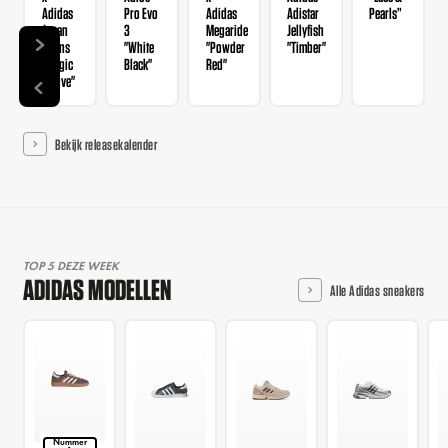
Adidas
Pro Evo
Adidas
Adistar
Pearls”
Japan
3
Megaride
Jellyfish
Wmns
"White
"Powder
"Timber"
"Magic
Black"
Red"
Mauve"
Bekijk releasekalender
TOP 5 DEZE WEEK
ADIDAS MODELLEN
Alle Adidas sneakers
Nummer