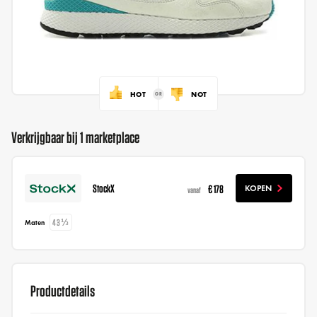
HOT
NOT
Verkrijgbaar bij 1 marketplace
StockX
€ 178
KOPEN
vanaf
43⅓
Maten
Productdetails