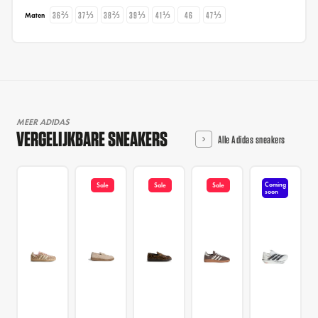
36⅔
37⅓
38⅔
39⅓
41⅓
46
47⅓
Maten
MEER ADIDAS
VERGELIJKBARE SNEAKERS
Alle Adidas sneakers
Coming
Sale
Sale
Sale
soon