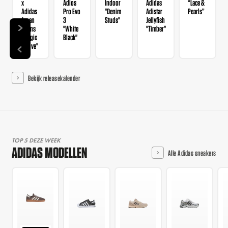
x
Adios
Indoor
Adidas
“Lace &
Adidas
Pro Evo
"Denim
Adistar
Pearls”
Japan
3
Studs"
Jellyfish
Wmns
"White
"Timber"
"Magic
Black"
Mauve"
Bekijk releasekalender
TOP 5 DEZE WEEK
ADIDAS MODELLEN
Alle Adidas sneakers