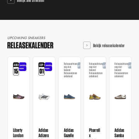
Bekijk alle artikelen
UPCOMING SNEAKERS
RELEASEKALENDER
Bekijk releasekalender
Releasedatum
Releasedatum
Releasedatum
AUG
SEP
Coming
Coming
Aangekondigd
Aangekondigd
Aangekondi
nog niet
nog niet
nog niet
soon
soon
15
01
bekend
bekend
bekend
Releasedatum
Releasedatum
Releasedatum
onbekend
onbekend
onbekend
Liberty
Adidas
Adidas
Pharrell
Adidas
London
Adizero
Gazelle
x
Samba