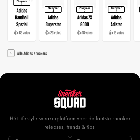
Nummer
1
Nummer
Nummer
Nummer
Adidas
2
3
4
Handball
Adidas
Adidas ZX
Adidas
Spezial
Superstar
8000
Adistar
👍 68 votes
👍 23 votes
👍 18 votes
👍 13 votes
Alle Adidas sneakers
Hét lifestyle sneakerplatform voor de laatste sneaker
releases, trends & tips.