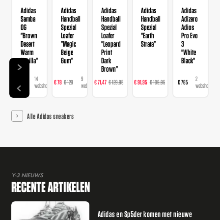
Adidas
Adidas
Adidas
Adidas
Adidas
Samba
Handball
Handball
Handball
Adizero
OG
Spezial
Spezial
Spezial
Adios
"Brown
Loafer
Loafer
"Earth
Pro Evo
Desert
"Magic
"Leopard
Strata"
3
Warm
Beige
Print
"White
Vanilla"
Gum"
Dark
Black"
Brown"
14
9
16
23
2
€ 120
€ 78
€ 120
€ 71,47
€ 129,95
€ 91,95
€ 109,95
€ 765
webshops
webshops
webshops
webshops
webshops
Alle Adidas sneakers
Y-3 NIEUWS
RECENTE ARTIKELEN
Adidas en Sp5der komen met nieuwe