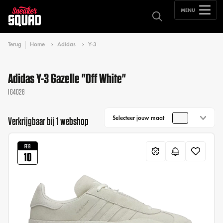
MENU
Terug
Home
Adidas
Y-3
Adidas Y-3 Gazelle "Off White"
IG4028
Selecteer jouw maat
Verkrijgbaar bij 1 webshop
FEB
10