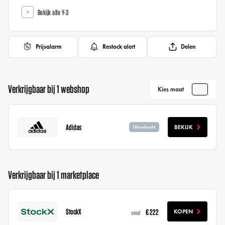
Bekijk alle Y-3
Prijsalarm
Restock alert
Delen
Verkrijgbaar bij 1 webshop
Kies maat
Adidas
BEKIJK
Uitverkocht
Verkrijgbaar bij 1 marketplace
StockX
€ 222
KOPEN
vanaf