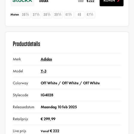
StockX
€ 222
KOPEN
vanaf
36⅔
37⅓
38⅔
39⅓
41⅓
46
47⅓
Maten
Productdetails
Merk
Adidas
Model
Y-3
Colorway
Off White / Off White / Off White
Stylecode
IG4028
Releasedatum
Maandag 10 feb 2025
Retailprijs
€ 299,99
Live prijs
€ 222
Vanaf