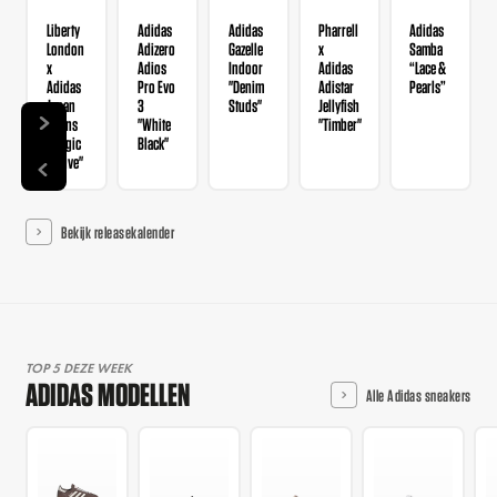
Liberty
Adidas
Adidas
Pharrell
Adidas
London
Adizero
Gazelle
x
Samba
x
Adios
Indoor
Adidas
“Lace &
Adidas
Pro Evo
"Denim
Adistar
Pearls”
Japan
3
Studs"
Jellyfish
Wmns
"White
"Timber"
"Magic
Black"
Mauve"
Bekijk releasekalender
TOP 5 DEZE WEEK
ADIDAS MODELLEN
Alle Adidas sneakers