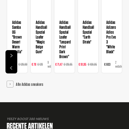
Adidas
Adidas
Adidas
Adidas
Adidas
Samba
Handball
Handball
Handball
Adizero
OG
Spezial
Spezial
Spezial
Adios
"Brown
Loafer
Loafer
"Earth
Pro Evo
Desert
"Magic
"Leopard
Strata"
3
Warm
Beige
Print
"White
Vanilla"
Gum"
Dark
Black"
Brown"
14
9
16
23
2
€ 103,99
€ 129,99
€ 78
€ 120
€ 71,47
€ 129,95
€ 91,95
€ 109,95
€ 603
webshops
webshops
webshops
webshops
webshops
Alle Adidas sneakers
YEEZY BOOST 380 NIEUWS
RECENTE ARTIKELEN