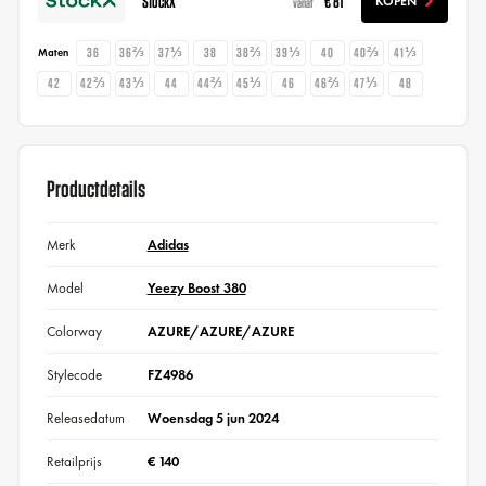
StockX
€ 81
KOPEN
vanaf
36
36⅔
37⅓
38
38⅔
39⅓
40
40⅔
41⅓
Maten
42
42⅔
43⅓
44
44⅔
45⅓
46
46⅔
47⅓
48
Productdetails
Merk
Adidas
Model
Yeezy Boost 380
Colorway
AZURE/AZURE/AZURE
Stylecode
FZ4986
Releasedatum
Woensdag 5 jun 2024
Retailprijs
€ 140