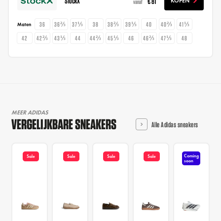
StockX
€ 81
KOPEN
vanaf
36
36⅔
37⅓
38
38⅔
39⅓
40
40⅔
41⅓
Maten
42
42⅔
43⅓
44
44⅔
45⅓
46
46⅔
47⅓
48
MEER ADIDAS
VERGELIJKBARE SNEAKERS
Alle Adidas sneakers
Coming
Sale
Sale
Sale
Sale
soon