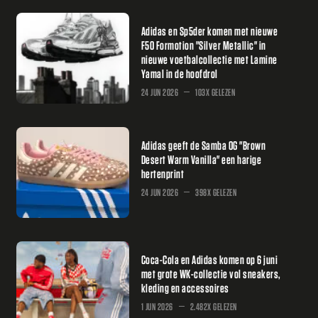
Adidas en Sp5der komen met nieuwe
F50 Formotion "Silver Metallic" in
nieuwe voetbalcollectie met Lamine
Yamal in de hoofdrol
24 JUN 2026
103X GELEZEN
Adidas geeft de Samba OG "Brown
Desert Warm Vanilla" een harige
hertenprint
24 JUN 2026
398X GELEZEN
Coca-Cola en Adidas komen op 6 juni
met grote WK-collectie vol sneakers,
kleding en accessoires
1 JUN 2026
2.482X GELEZEN