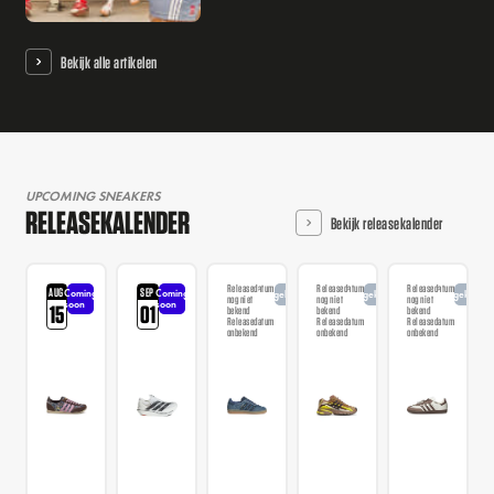
Bekijk alle artikelen
UPCOMING SNEAKERS
RELEASEKALENDER
Bekijk releasekalender
Releasedatum
Releasedatum
Releasedatum
AUG
SEP
Coming
Coming
Aangekondigd
Aangekondigd
Aangekondi
nog niet
nog niet
nog niet
soon
soon
15
01
bekend
bekend
bekend
Releasedatum
Releasedatum
Releasedatum
onbekend
onbekend
onbekend