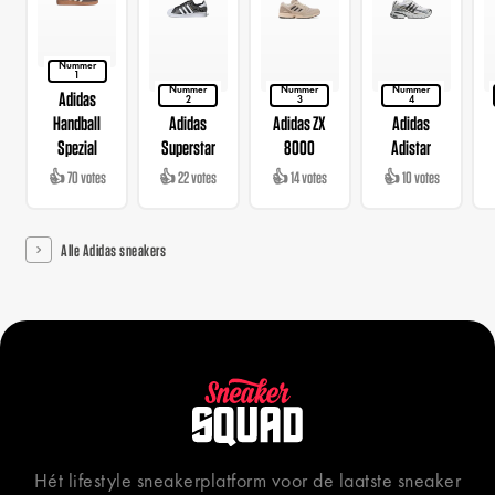
Nummer
1
Nummer
Nummer
Nummer
Adidas
2
3
4
Handball
Adidas
Adidas ZX
Adidas
Spezial
Superstar
8000
Adistar
👍 70 votes
👍 22 votes
👍 14 votes
👍 10 votes
Alle Adidas sneakers
Hét lifestyle sneakerplatform voor de laatste sneaker