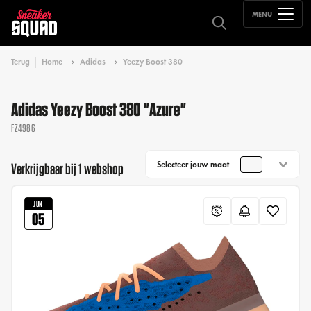
MENU
Terug
Home
Adidas
Yeezy Boost 380
Adidas Yeezy Boost 380 "Azure"
FZ4986
Selecteer jouw maat
Verkrijgbaar bij 1 webshop
JUN
05