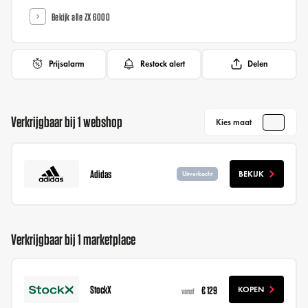
Bekijk alle ZX 6000
Prijsalarm
Restock alert
Delen
Verkrijgbaar bij 1 webshop
Kies maat
Adidas
BEKIJK
Uitverkocht
Verkrijgbaar bij 1 marketplace
StockX
€ 129
KOPEN
vanaf