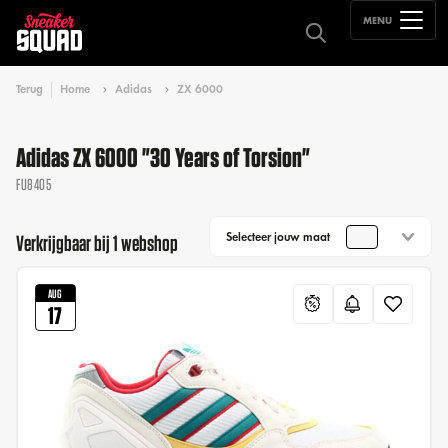
MENU
Terug
Home
Adidas
ZX 6000
Adidas ZX 6000 "30 Years of Torsion"
FU8405
Selecteer jouw maat
Verkrijgbaar bij 1 webshop
AUG
17