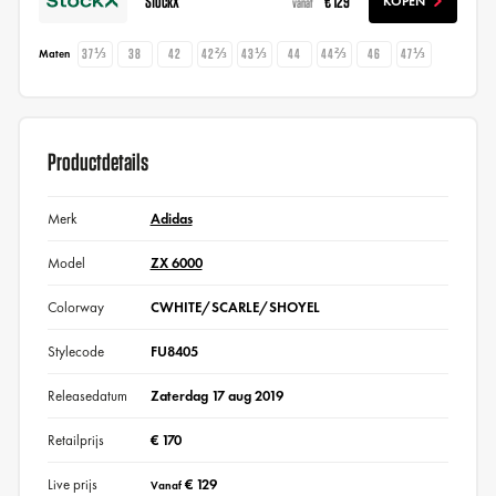
StockX
€ 129
KOPEN
vanaf
37⅓
38
42
42⅔
43⅓
44
44⅔
46
47⅓
Maten
Productdetails
Merk
Adidas
Model
ZX 6000
Colorway
CWHITE/SCARLE/SHOYEL
Stylecode
FU8405
Releasedatum
Zaterdag 17 aug 2019
Retailprijs
€ 170
Live prijs
€ 129
Vanaf