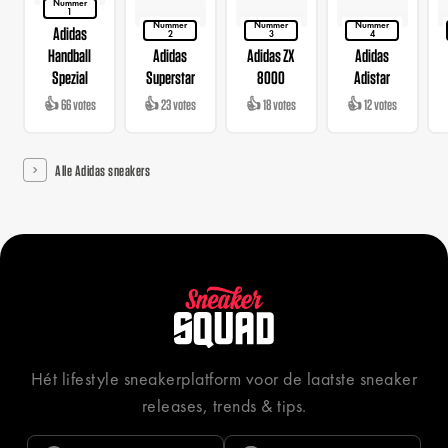
Nummer
1
Nummer
Nummer
Nummer
Adidas
2
3
4
Handball
Adidas
Adidas ZX
Adidas
Spezial
Superstar
8000
Adistar
👍 66 votes
👍 23 votes
👍 18 votes
👍 12 votes
Alle Adidas sneakers
Hét lifestyle sneakerplatform voor de laatste sneaker
releases, trends & tips.