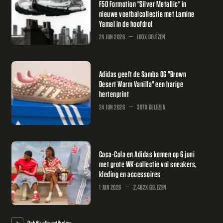
F50 Formotion "Silver Metallic" in
nieuwe voetbalcollectie met Lamine
Yamal in de hoofdrol
24 JUN 2026
100X GELEZEN
Adidas geeft de Samba OG "Brown
Desert Warm Vanilla" een harige
hertenprint
24 JUN 2026
397X GELEZEN
Coca-Cola en Adidas komen op 6 juni
met grote WK-collectie vol sneakers,
kleding en accessoires
1 JUN 2026
2.482X GELEZEN