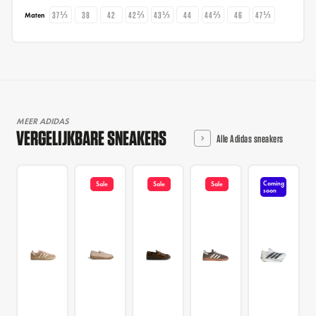
37⅓
38
42
42⅔
43⅓
44
44⅔
46
47⅓
Maten
MEER ADIDAS
VERGELIJKBARE SNEAKERS
Alle Adidas sneakers
Coming
Sale
Sale
Sale
soon