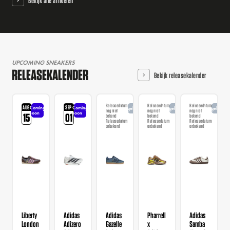
Bekijk alle artikelen
UPCOMING SNEAKERS
RELEASEKALENDER
Bekijk releasekalender
Releasedatum
Releasedatum
Releasedatum
AUG
SEP
Coming
Coming
Aangekondigd
Aangekondigd
Aangekondi
nog niet
nog niet
nog niet
soon
soon
15
01
bekend
bekend
bekend
Releasedatum
Releasedatum
Releasedatum
onbekend
onbekend
onbekend
Liberty
Adidas
Adidas
Pharrell
Adidas
London
Adizero
Gazelle
x
Samba