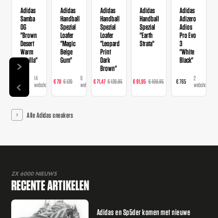
Adidas
Adidas
Adidas
Adidas
Adidas
Samba
Handball
Handball
Handball
Adizero
OG
Spezial
Spezial
Spezial
Adios
"Brown
Loafer
Loafer
"Earth
Pro Evo
Desert
"Magic
"Leopard
Strata"
3
Warm
Beige
Print
"White
Vanilla"
Gum"
Dark
Black"
Brown"
14
9
16
23
2
€ 120
€ 78
€ 120
€ 71,47
€ 129,95
€ 91,95
€ 109,95
€ 765
webshops
webshops
webshops
webshops
webshops
Alle Adidas sneakers
ZX 6000 NIEUWS
RECENTE ARTIKELEN
Adidas en Sp5der komen met nieuwe