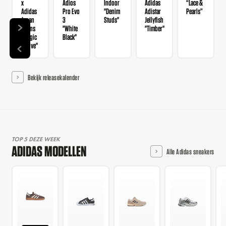
x
Adios
Indoor
Adidas
“Lace &
Adidas
Pro Evo
"Denim
Adistar
Pearls”
Japan
3
Studs"
Jellyfish
Wmns
"White
"Timber"
"Magic
Black"
Mauve"
Bekijk releasekalender
TOP 5 DEZE WEEK
ADIDAS MODELLEN
Alle Adidas sneakers