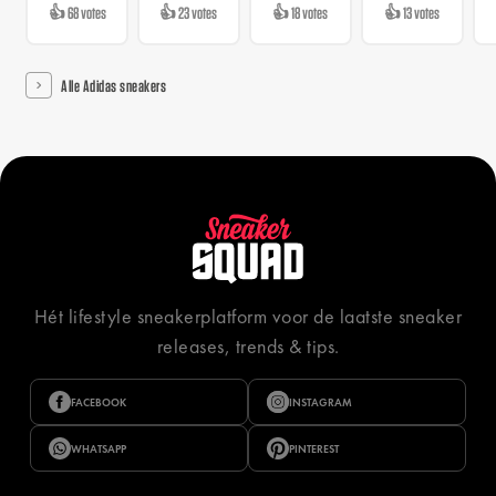
👍 68 votes
👍 23 votes
👍 18 votes
👍 13 votes
Alle Adidas sneakers
Hét lifestyle sneakerplatform voor de laatste sneaker
releases, trends & tips.
FACEBOOK
INSTAGRAM
WHATSAPP
PINTEREST