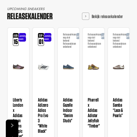
UPCOMING SNEAKERS
RELEASEKALENDER
Bekijk releasekalender
Releasedatum
Releasedatum
Releasedatum
AUG
SEP
Coming
Coming
Aangekondigd
Aangekondigd
Aangekondi
nog niet
nog niet
nog niet
soon
soon
15
01
bekend
bekend
bekend
Releasedatum
Releasedatum
Releasedatum
onbekend
onbekend
onbekend
Liberty
Adidas
Adidas
Pharrell
Adidas
London
Adizero
Gazelle
x
Samba
x
Adios
Indoor
Adidas
“Lace &
Adidas
Pro Evo
"Denim
Adistar
Pearls”
Japan
3
Studs"
Jellyfish
Wmns
"White
"Timber"
"Magic
Black"
Mauve"