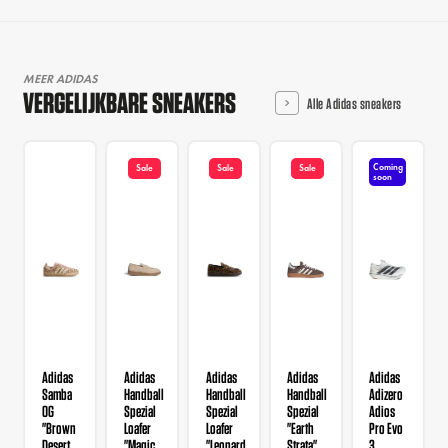
MEER ADIDAS
VERGELIJKBARE SNEAKERS
Alle Adidas sneakers
Coming
Sale
Sale
Sale
soon
Adidas
Adidas
Adidas
Adidas
Adidas
Samba
Handball
Handball
Handball
Adizero
OG
Spezial
Spezial
Spezial
Adios
"Brown
Loafer
Loafer
"Earth
Pro Evo
Desert
"Magic
"Leopard
Strata"
3