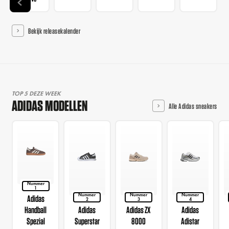
Bekijk releasekalender
TOP 5 DEZE WEEK
ADIDAS MODELLEN
Alle Adidas sneakers
Nummer
1
Nummer
Nummer
Nummer
Adidas
2
3
4
Handball
Adidas
Adidas ZX
Adidas
Spezial
Superstar
8000
Adistar