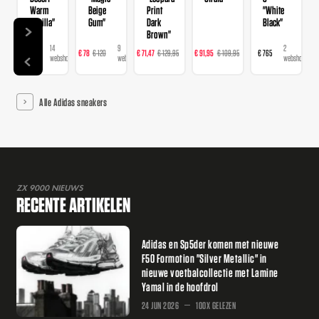
Warm
Beige
Print
"White
Vanilla"
Gum"
Dark
Black"
Brown"
14
9
16
23
2
€ 120
€ 78
€ 120
€ 71,47
€ 129,95
€ 91,95
€ 109,95
€ 765
webshops
webshops
webshops
webshops
webshops
Alle Adidas sneakers
ZX 9000 NIEUWS
RECENTE ARTIKELEN
Adidas en Sp5der komen met nieuwe
F50 Formotion "Silver Metallic" in
nieuwe voetbalcollectie met Lamine
Yamal in de hoofdrol
24 JUN 2026
100X GELEZEN