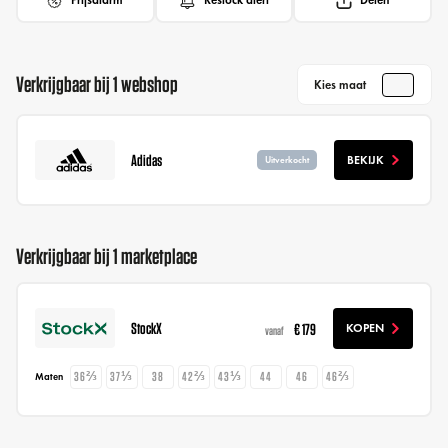
Prijsalarm
Restock alert
Delen
Verkrijgbaar bij 1 webshop
Kies maat
Adidas
BEKIJK
Uitverkocht
Verkrijgbaar bij 1 marketplace
StockX
€ 179
KOPEN
vanaf
36⅔
37⅓
38
42⅔
43⅓
44
46
46⅔
Maten