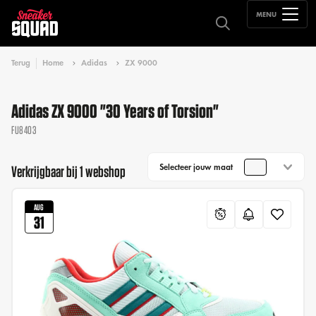
MENU
Terug
Home
Adidas
ZX 9000
Adidas ZX 9000 "30 Years of Torsion"
FU8403
Selecteer jouw maat
Verkrijgbaar bij 1 webshop
AUG
31