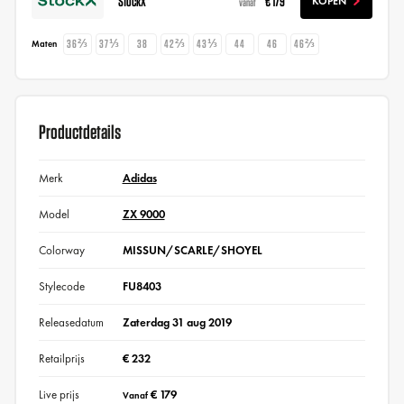
StockX
€ 179
KOPEN
vanaf
36⅔
37⅓
38
42⅔
43⅓
44
46
46⅔
Maten
Productdetails
Merk
Adidas
Model
ZX 9000
Colorway
MISSUN/SCARLE/SHOYEL
Stylecode
FU8403
Releasedatum
Zaterdag 31 aug 2019
Retailprijs
€ 232
Live prijs
€ 179
Vanaf