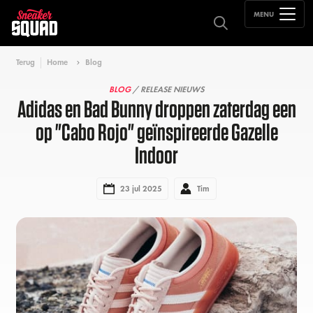
MENU
Terug
Home
Blog
BLOG
/ RELEASE NIEUWS
Adidas en Bad Bunny droppen zaterdag een
op "Cabo Rojo" geïnspireerde Gazelle
Indoor
23 jul 2025
Tim