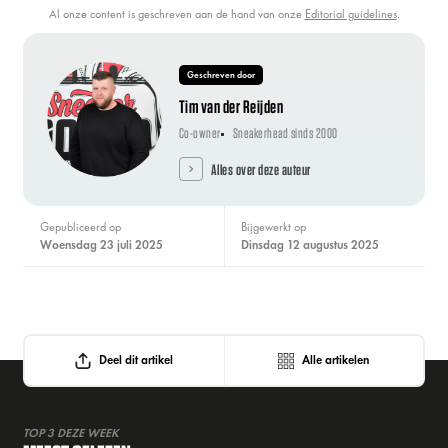
Al onze content is geschreven aan de hand van onze
Editorial guidelines
.
Geschreven door
Tim van der Reijden
Co-owner
Sneakerhead sinds 2000
Alles over deze auteur
Gepubliceerd op
Bijgewerkt op
woensdag 23 juli 2025
dinsdag 12 augustus 2025
Deel dit artikel
Alle artikelen
TOP 3 DEZE WEEK