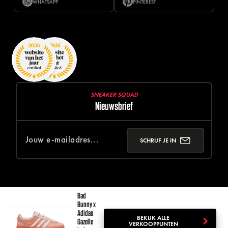
WHATSAPP
PINTEREST
SNEAKER SQUAD
Nieuwsbrief
SCHRIJF JE IN
Bad
Bunny x
Adidas
© 2026 SNEAKER SQUAD
DISCLAIMER
PRIVACY POLICY
BEKIJK ALLE
Gazelle
VERKOOPPUNTEN