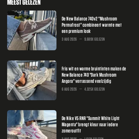
MEEST GELEZEN
De New Balance 740v2 "Mushroom
Permafrost" combineert warmte met
een premium look
3 AUG 2026
9.689X GELEZEN
Fris wit en warme bruintinten maken de
New Balance 740 "Dark Mushroom
Angora" verrassend veelzijdig
6 AUG 2026
4.325X GELEZEN
De Nike V5 RNR "Summit White Light
Magenta" brengt kleur naar iedere
zomeroutfit
3 AUG 2026
1.613X GELEZEN