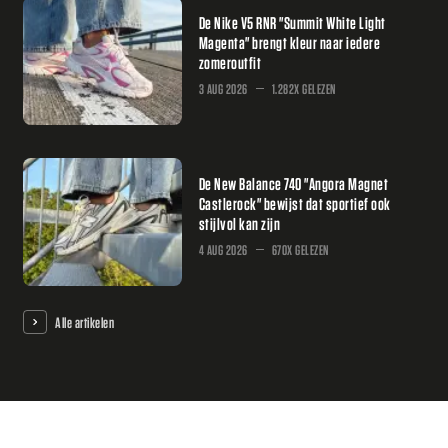
De Nike V5 RNR "Summit White Light
Magenta" brengt kleur naar iedere
zomeroutfit
3 AUG 2026
1.282X GELEZEN
De New Balance 740 "Angora Magnet
Castlerock" bewijst dat sportief ook
stijlvol kan zijn
4 AUG 2026
670X GELEZEN
Alle artikelen