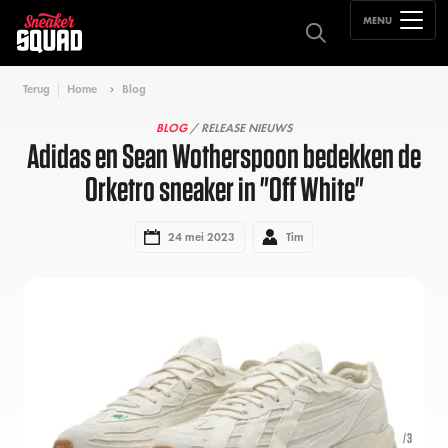
MENU
Terug
Home
Blog
BLOG
/ RELEASE NIEUWS
Adidas en Sean Wotherspoon bedekken de
Orketro sneaker in "Off White"
24 mei 2023
Tim
1
/3