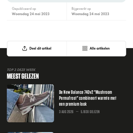
Gepubliceerd op
Bijgewerkt op
woensdag 24 mei 2023
woensdag 24 mei 2023
Deel dit artikel
Alle artikelen
TOP 3 DEZE WEEK
MEEST GELEZEN
De New Balance 740v2 "Mushroom
Permafrost" combineert warmte met
een premium look
3 AUG 2026
5.183X GELEZEN