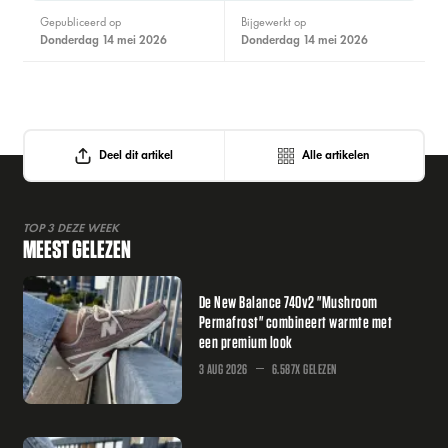
Gepubliceerd op
Bijgewerkt op
donderdag 14 mei 2026
donderdag 14 mei 2026
Deel dit artikel
Alle artikelen
TOP 3 DEZE WEEK
MEEST GELEZEN
De New Balance 740v2 "Mushroom
Permafrost" combineert warmte met
een premium look
3 AUG 2026
6.587X GELEZEN