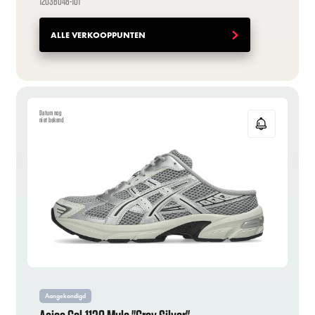
1203B048-101
ALLE VERKOOPPUNTEN
Datum nog
niet bekend
Aangekondigd