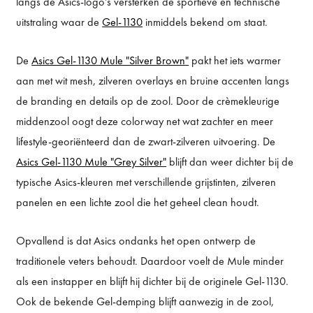
langs de Asics-logo’s versterken de sportieve en technische
uitstraling waar de
Gel-1130
inmiddels bekend om staat.
De
Asics Gel-1130 Mule "Silver Brown"
pakt het iets warmer
aan met wit mesh, zilveren overlays en bruine accenten langs
de branding en details op de zool. Door de crèmekleurige
middenzool oogt deze colorway net wat zachter en meer
lifestyle-georiënteerd dan de zwart-zilveren uitvoering. De
Asics Gel-1130 Mule "Grey Silver"
blijft dan weer dichter bij de
typische Asics-kleuren met verschillende grijstinten, zilveren
panelen en een lichte zool die het geheel clean houdt.
Opvallend is dat Asics ondanks het open ontwerp de
traditionele veters behoudt. Daardoor voelt de Mule minder
als een instapper en blijft hij dichter bij de originele Gel-1130.
Ook de bekende Gel-demping blijft aanwezig in de zool,