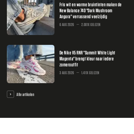
Fris wit en warme bruintinten maken de
New Balance 740 "Dark Mushroom
Angora" verrassend veelzijdig
6 AUG 2026
2.001X GELEZEN
De Nike V5 RNR "Summit White Light
Magenta" brengt kleur naar iedere
zomeroutfit
3 AUG 2026
1.411X GELEZEN
Alle artikelen