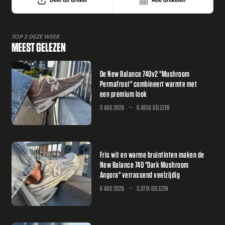
Deel dit artikel
Alle artikelen
TOP 3 DEZE WEEK
MEEST GELEZEN
De New Balance 740v2 "Mushroom
Permafrost" combineert warmte met
een premium look
3 AUG 2026
8.485X GELEZEN
Fris wit en warme bruintinten maken de
New Balance 740 "Dark Mushroom
Angora" verrassend veelzijdig
6 AUG 2026
3.371X GELEZEN