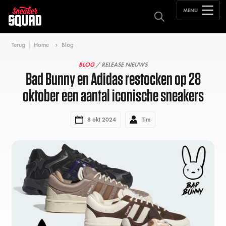
MENU
Terug
Home
Blog
BLOG
/ RELEASE NIEUWS
Bad Bunny en Adidas restocken op 28
oktober een aantal iconische sneakers
8 okt 2024
Tim