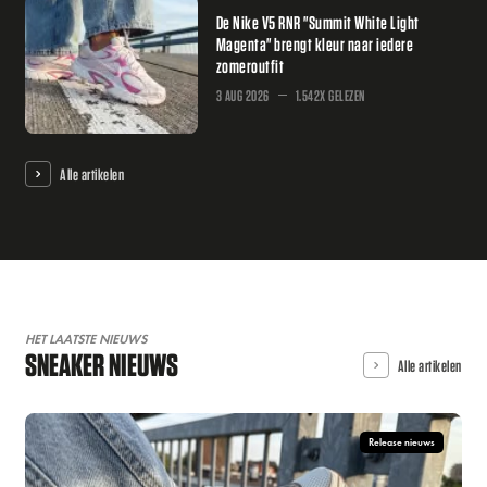
De Nike V5 RNR "Summit White Light
Magenta" brengt kleur naar iedere
zomeroutfit
3 AUG 2026
1.542X GELEZEN
Alle artikelen
HET LAATSTE NIEUWS
SNEAKER NIEUWS
Alle artikelen
Release nieuws