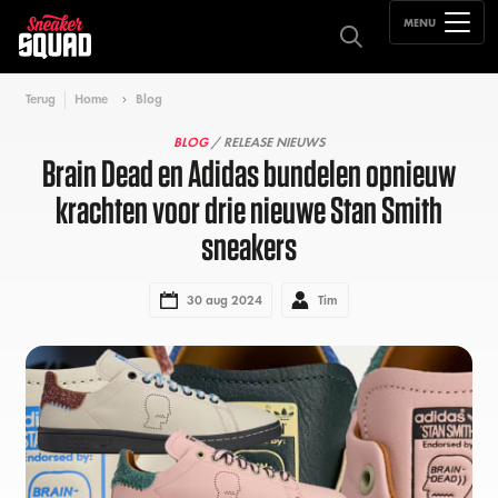
MENU
Terug
Home
Blog
BLOG
/ RELEASE NIEUWS
Brain Dead en Adidas bundelen opnieuw
krachten voor drie nieuwe Stan Smith
sneakers
30 aug 2024
Tim