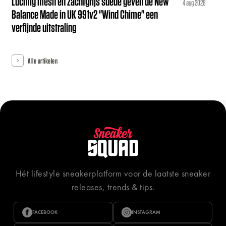
Luchtig mesh en zachtgrijs suède geven de New
4 aug 2026
Balance Made in UK 991v2 "Wind Chime" een
verfijnde uitstraling
Alle artikelen
Hét lifestyle sneakerplatform voor de laatste sneaker
releases, trends & tips.
FACEBOOK
INSTAGRAM