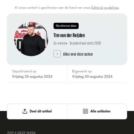
Al onze content is geschreven aan de hand van onze
Editorial guidelines
.
Geschreven door
Tim van der Reijden
Co-owner
Sneakerhead sinds 2000
Alles over deze auteur
Gepubliceerd op
Bijgewerkt op
vrijdag 30 augustus 2024
vrijdag 30 augustus 2024
Deel dit artikel
Alle artikelen
TOP 3 DEZE WEEK