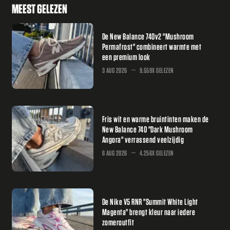
MEEST GELEZEN
De New Balance 740v2 "Mushroom
Permafrost" combineert warmte met
een premium look
3 AUG 2026
9.559X GELEZEN
Fris wit en warme bruintinten maken de
New Balance 740 "Dark Mushroom
Angora" verrassend veelzijdig
6 AUG 2026
4.256X GELEZEN
De Nike V5 RNR "Summit White Light
Magenta" brengt kleur naar iedere
zomeroutfit