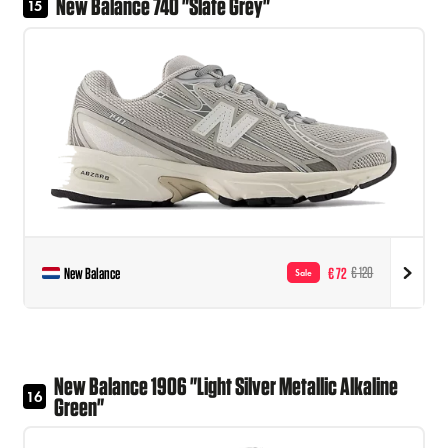
New Balance 740 "Slate Grey"
15
New Balance
€ 72
€ 120
Sale
New Balance 1906 "Light Silver Metallic Alkaline
16
Green"