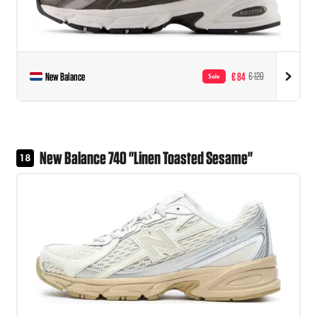
New Balance
€ 84
€ 120
Sale
New Balance 740 "Linen Toasted Sesame"
18