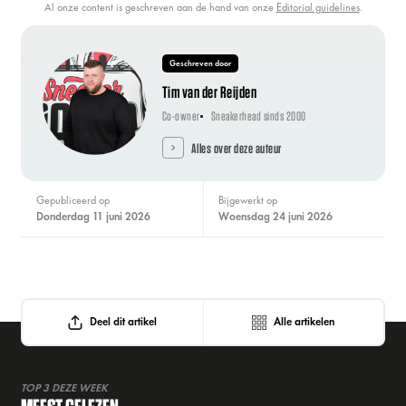
Al onze content is geschreven aan de hand van onze
Editorial guidelines
.
Geschreven door
Tim van der Reijden
Co-owner
Sneakerhead sinds 2000
Alles over deze auteur
Gepubliceerd op
Bijgewerkt op
donderdag 11 juni 2026
woensdag 24 juni 2026
Deel dit artikel
Alle artikelen
TOP 3 DEZE WEEK