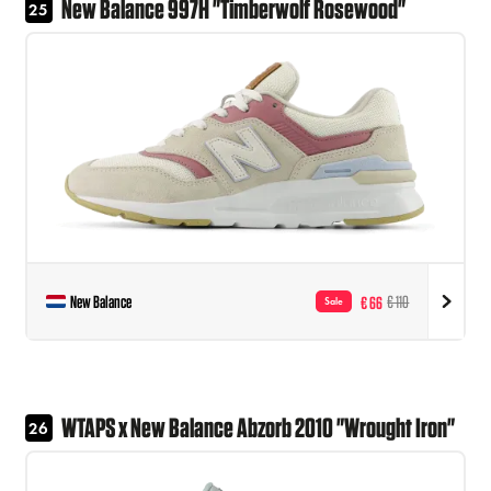
New Balance 997H "Timberwolf Rosewood"
25
New Balance
€ 66
€ 110
Sale
WTAPS x New Balance Abzorb 2010 "Wrought Iron"
26