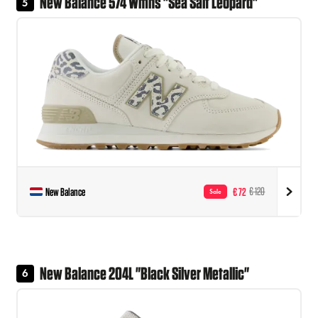
New Balance 574 Wmns "Sea Salt Leopard"
5
New Balance
€ 72
€ 120
Sale
New Balance 204L "Black Silver Metallic"
6