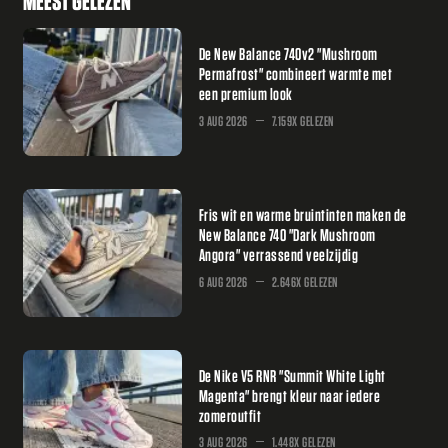
MEEST GELEZEN
De New Balance 740v2 "Mushroom
Permafrost" combineert warmte met
een premium look
3 AUG 2026
7.159X GELEZEN
Fris wit en warme bruintinten maken de
New Balance 740 "Dark Mushroom
Angora" verrassend veelzijdig
6 AUG 2026
2.646X GELEZEN
De Nike V5 RNR "Summit White Light
Magenta" brengt kleur naar iedere
zomeroutfit
3 AUG 2026
1.448X GELEZEN