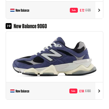
New Balance
€ 72
€ 120
Sale
New Balance 9060
19
New Balance
€ 114
€ 190
Sale