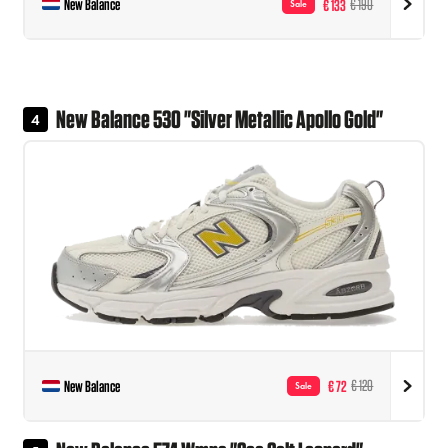
New Balance
€ 133
€ 190
Sale
New Balance 530 "Silver Metallic Apollo Gold"
4
New Balance
€ 72
€ 120
Sale