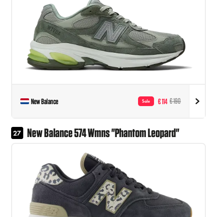
New Balance
€ 114
€ 190
Sale
New Balance 574 Wmns "Phantom Leopard"
27