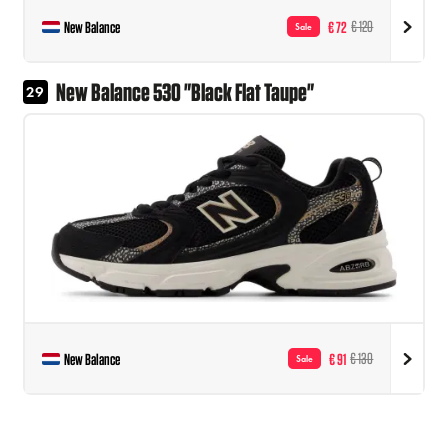
New Balance
€ 72
€ 120
Sale
New Balance 530 "Black Flat Taupe"
29
New Balance
€ 91
€ 130
Sale