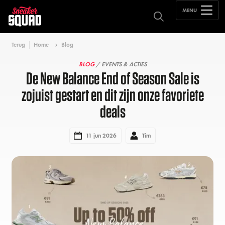
MENU
Terug
Home
Blog
BLOG
/ EVENTS & ACTIES
De New Balance End of Season Sale is
zojuist gestart en dit zijn onze favoriete
deals
11 jun 2026
Tim