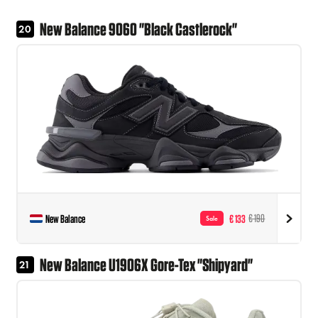
New Balance 9060 "Black Castlerock"
20
New Balance
€ 133
€ 190
Sale
New Balance U1906X Gore-Tex "Shipyard"
21