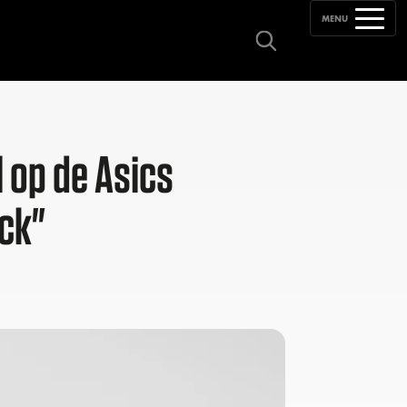
MENU
l op de Asics
ock"