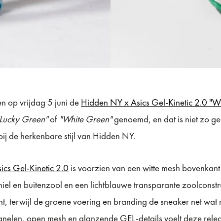
n op vrijdag 5 juni de
Hidden NY x Asics Gel-Kinetic 2.0 "Wh
"Lucky Green"
of
"White Green"
genoemd, en dat is niet zo ge
 bij de herkenbare stijl van Hidden NY.
ics Gel-Kinetic 2.0
is voorzien van een witte mesh bovenkant 
hiel en buitenzool en een lichtblauwe transparante zoolconstru
nt, terwijl de groene voering en branding de sneaker net wat
anelen, open mesh en glanzende GEL-details voelt deze releas