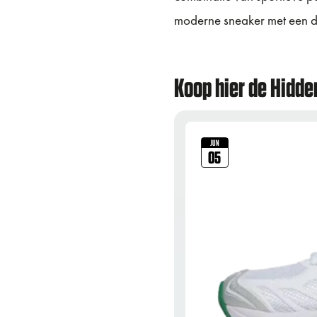
moderne sneaker met een dig
Koop hier de Hidde
JUN
05