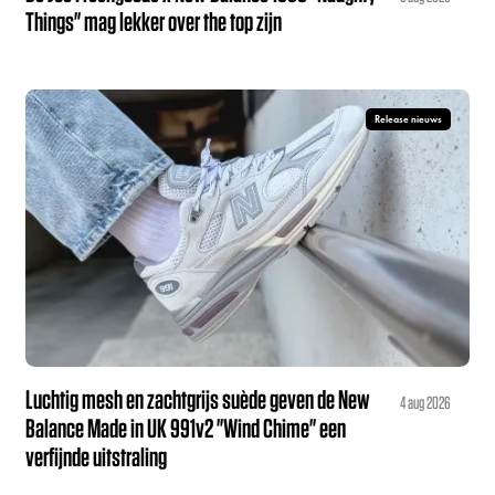
Things" mag lekker over the top zijn
Release nieuws
Luchtig mesh en zachtgrijs suède geven de New
4 aug 2026
Balance Made in UK 991v2 "Wind Chime" een
verfijnde uitstraling