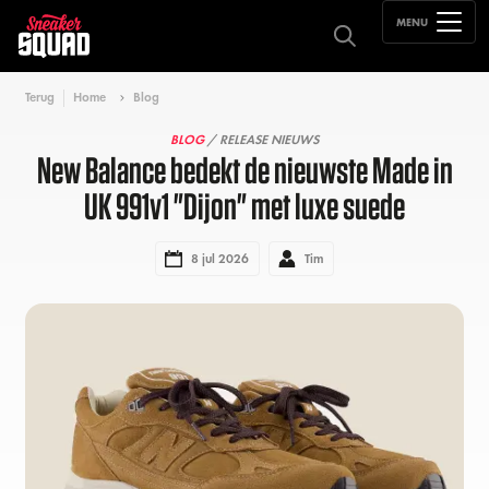
MENU
Terug
Home
Blog
BLOG
/ RELEASE NIEUWS
New Balance bedekt de nieuwste Made in
UK 991v1 "Dijon" met luxe suede
8 jul 2026
Tim