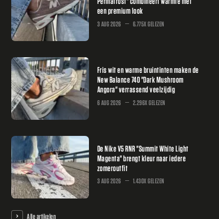
Permafrost" combineert warmte met
een premium look
3 AUG 2026
6.775X GELEZEN
Fris wit en warme bruintinten maken de
New Balance 740 "Dark Mushroom
Angora" verrassend veelzijdig
6 AUG 2026
2.296X GELEZEN
De Nike V5 RNR "Summit White Light
Magenta" brengt kleur naar iedere
zomeroutfit
3 AUG 2026
1.430X GELEZEN
Alle artikelen