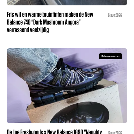
Fris wit en warme bruintinten maken de New
6 aug 2026
Balance 740 "Dark Mushroom Angora"
verrassend veelzijdig
Release nieuws
De Joe Freshgoods x New Balance 1890 "Naughty
5 aug 2026