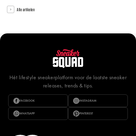
Alle artikelen
Hét lifestyle sneakerplatform voor de laatste sneaker
releases, trends & tips.
FACEBOOK
INSTAGRAM
WHATSAPP
PINTEREST