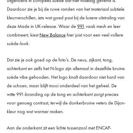
uitgevoerd in Europees suède dat niet volledig geverfd is.
Daardoor zie je bij de ruwe randen van het materiaal subtiele
kleurverschillen, iets wat goed past bij de luxere uitstraling van
deze Made in UK-release. Waar de
991
vaak mesh en leer
combineert, kiest
New Balance
hier juist voor een veel vollere
suède-look.
Dat zie je ook goed op de foto’s. De neus, zijkant, tong,
achterkant en zelfs het N-logo zijn allemaal in dezelfde bruine
suède vibe gehouden. Het logo knalt daardoor niet hard van
de schoen, maar blijft mooi onderdeel van het geheel. De
witte 991-branding op de tong en achterkant zorgt precies
voor genoeg contrast, terwijl de donkerbruine veters de Dijon-
kleur nog wat warmer maken.
Aan de onderkant zit een lichte tussenzool met ENCAP-