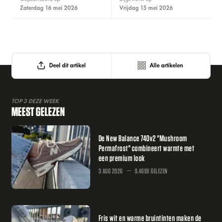
zaterdag 16 mei 2026
vrijdag 15 mei 2026
Deel dit artikel
Alle artikelen
TOP 3 DEZE WEEK
MEEST GELEZEN
De New Balance 740v2 "Mushroom
Permafrost" combineert warmte met
een premium look
3 AUG 2026
9.469X GELEZEN
Fris wit en warme bruintinten maken de