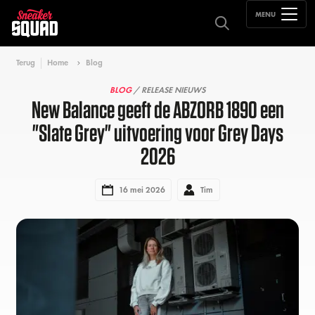
MENU
Terug
Home
Blog
BLOG
/ RELEASE NIEUWS
New Balance geeft de ABZORB 1890 een
"Slate Grey" uitvoering voor Grey Days
2026
16 mei 2026
Tim