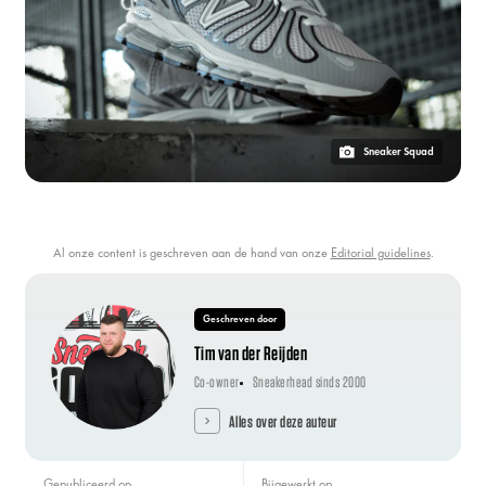
Sneaker Squad
Al onze content is geschreven aan de hand van onze
Editorial guidelines
.
Geschreven door
Tim van der Reijden
Co-owner
Sneakerhead sinds 2000
Alles over deze auteur
Gepubliceerd op
Bijgewerkt op