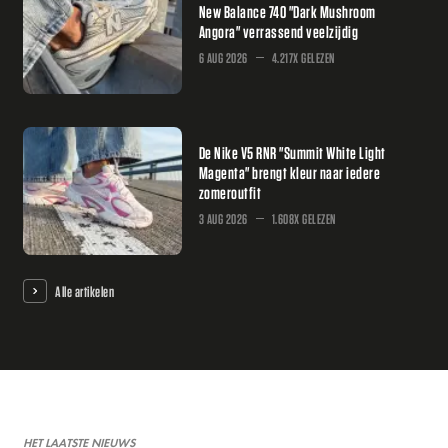
New Balance 740 "Dark Mushroom
Angora" verrassend veelzijdig
6 AUG 2026
4.217X GELEZEN
De Nike V5 RNR "Summit White Light
Magenta" brengt kleur naar iedere
zomeroutfit
3 AUG 2026
1.608X GELEZEN
Alle artikelen
HET LAATSTE NIEUWS