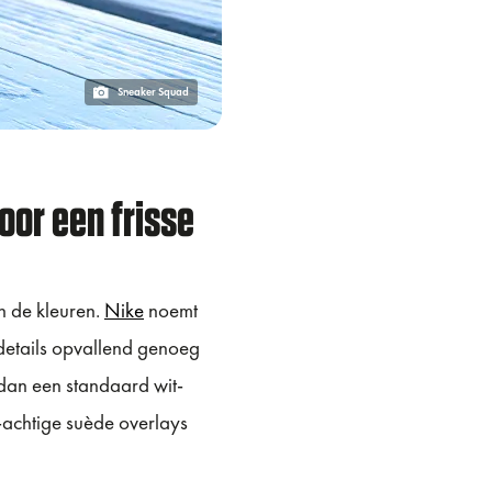
Sneaker Squad
oor een frisse
an de kleuren.
Nike
noemt
 details opvallend genoeg
dan een standaard wit-
t-achtige suède overlays