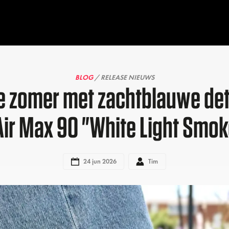
BLOG
/ RELEASE NIEUWS
de zomer met zachtblauwe det
 Air Max 90 "White Light Smok
24 jun 2026
Tim