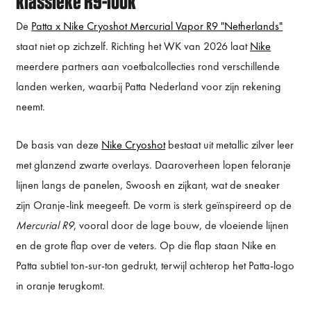
klassieke R9-look
De
Patta x Nike Cryoshot Mercurial Vapor R9 "Netherlands"
staat niet op zichzelf. Richting het WK van 2026 laat
Nike
meerdere partners aan voetbalcollecties rond verschillende
landen werken, waarbij Patta Nederland voor zijn rekening
neemt.
De basis van deze
Nike Cryoshot
bestaat uit metallic zilver leer
met glanzend zwarte overlays. Daaroverheen lopen feloranje
lijnen langs de panelen, Swoosh en zijkant, wat de sneaker
zijn Oranje-link meegeeft. De vorm is sterk geïnspireerd op de
Mercurial R9
, vooral door de lage bouw, de vloeiende lijnen
en de grote flap over de veters. Op die flap staan Nike en
Patta subtiel ton-sur-ton gedrukt, terwijl achterop het Patta-logo
in oranje terugkomt.