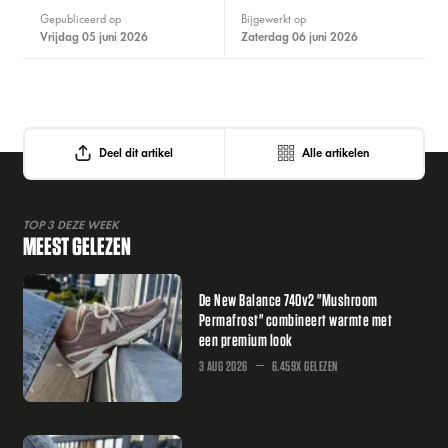
Gepubliceerd op
Bijgewerkt op
vrijdag 05 juni 2026
zaterdag 06 juni 2026
Deel dit artikel
Alle artikelen
TOP 3 DEZE WEEK
MEEST GELEZEN
De New Balance 740v2 "Mushroom
Permafrost" combineert warmte met
een premium look
3 AUG 2026
6.459X GELEZEN