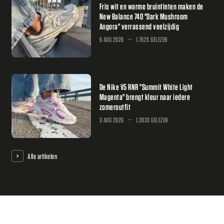
Fris wit en warme bruintinten maken de
New Balance 740 "Dark Mushroom
Angora" verrassend veelzijdig
6 AUG 2026
1.782X GELEZEN
De Nike V5 RNR "Summit White Light
Magenta" brengt kleur naar iedere
zomeroutfit
3 AUG 2026
1.393X GELEZEN
Alle artikelen