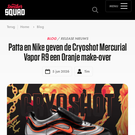
MENU
Terug
Home
Blog
BLOG
/ RELEASE NIEUWS
Patta en Nike geven de Cryoshot Mercurial
Vapor R9 een Oranje make-over
5 jun 2026
Tim
1
/2