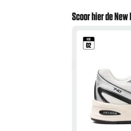
Scoor hier de New 
AUG
02