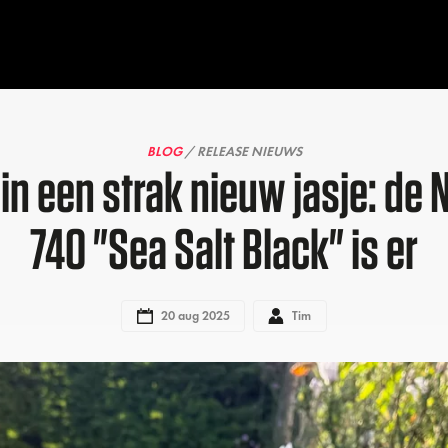
BLOG
/ RELEASE NIEUWS
 in een strak nieuw jasje: de
740 "Sea Salt Black" is er
20 aug 2025
Tim