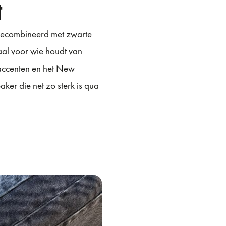
t
, gecombineerd met zwarte
deaal voor wie houdt van
 accenten en het New
ker die net zo sterk is qua