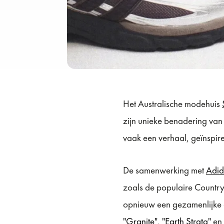
Het Australische modehuis
zijn unieke benadering van 
vaak een verhaal, geïnspir
De samenwerking met
Adid
zoals de populaire Count
opnieuw een gezamenlijke c
"Granite"
,
"Earth Strata"
en