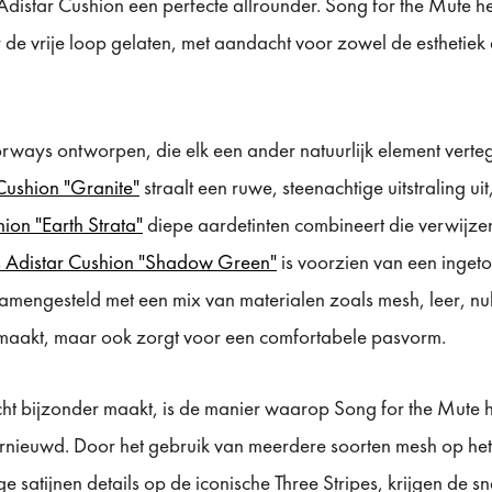
de Adistar Cushion een perfecte allrounder. Song for the Mute 
er de vrije loop gelaten, met aandacht voor zowel de esthetiek 
orways ontworpen, die elk een ander natuurlijk element ver
Cushion "Granite"
straalt een ruwe, steenachtige uitstraling uit
ion "Earth Strata"
diepe aardetinten combineert die verwijze
s Adistar Cushion "Shadow Green"
is voorzien van een inget
g samengesteld met een mix van materialen zoals mesh, leer, n
ol maakt, maar ook zorgt voor een comfortabele pasvorm.
 bijzonder maakt, is de manier waarop Song for the Mute he
ernieuwd. Door het gebruik van meerdere soorten mesh op he
ge satijnen details op de iconische Three Stripes, krijgen de 