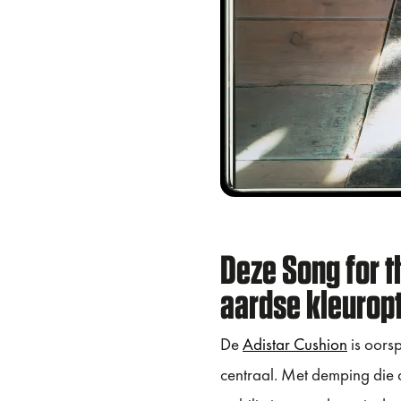
Deze Song for t
aardse kleuropt
De
Adistar Cushion
is oors
centraal. Met demping die 