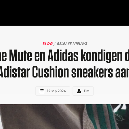
BLOG
/ RELEASE NIEUWS
he Mute en Adidas kondigen 
Adistar Cushion sneakers aa
12 sep 2024
Tim