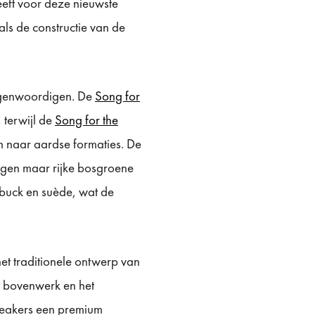
heeft voor deze nieuwste
als de constructie van de
tegenwoordigen. De
Song for
, terwijl de
Song for the
n naar aardse formaties. De
ogen maar rijke bosgroene
ubuck en suède, wat de
t traditionele ontwerp van
t bovenwerk en het
sneakers een premium