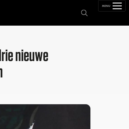
MENU
drie nieuwe
n