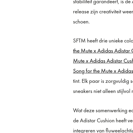
stabiliteit garandeert, is 
release zijn creativiteit we
schoen.
SFTM heeft drie unieke col
the Mute x Adidas Adistar 
Mute x Adidas Adistar Cush
Song for the Mute x Adida
tint. Elk paar is zorgvuldi
sneakers niet alleen stijlv
Wat deze samenwerking echt
de Adistar Cushion heeft v
integreren van fluweelachti