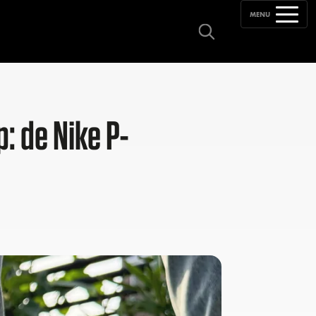
MENU
: de Nike P-