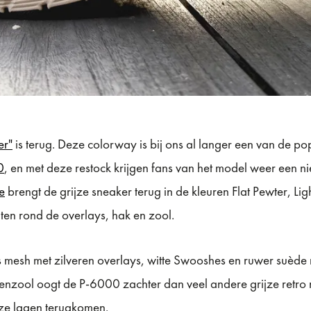
er"
is terug. Deze colorway is bij ons al langer een van de pop
0
, en met deze restock krijgen fans van het model weer een n
e
brengt de grijze sneaker terug in de kleuren Flat Pewter, Ligh
nten rond de overlays, hak en zool.
s mesh met zilveren overlays, witte Swooshes en ruwer suède 
enzool oogt de P-6000 zachter dan veel andere grijze retro r
ijze lagen terugkomen.