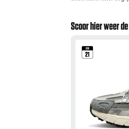
Scoor hier weer de
JUN
21