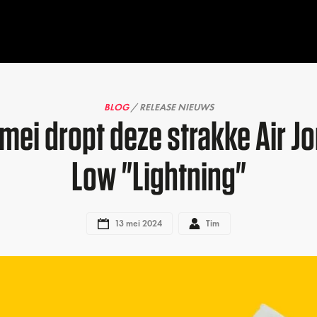
BLOG
/ RELEASE NIEUWS
mei dropt deze strakke Air J
Low "Lightning"
13 mei 2024
Tim