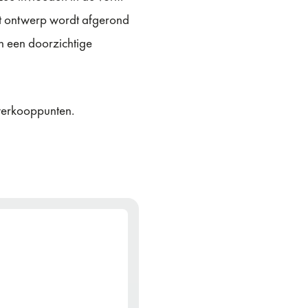
et ontwerp wordt afgerond
n een doorzichtige
verkooppunten.