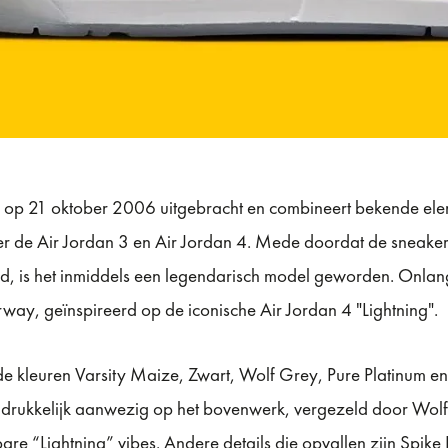
op 21 oktober 2006 uitgebracht en combineert bekende ele
r de Air Jordan 3 en Air Jordan 4. Mede doordat de sneaker
ld, is het inmiddels een legendarisch model geworden. Onla
way, geïnspireerd op de iconische Air Jordan 4 "Lightning".
e kleuren Varsity Maize, Zwart, Wolf Grey, Pure Platinum en W
nadrukkelijk aanwezig op het bovenwerk, vergezeld door Wol
re “Lightning” vibes. Andere details die opvallen zijn Spike