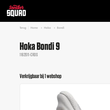
Terug
Home
Hoka
Bondi
Hoka Bondi 9
1162011-CRDS
Verkrijgbaar bij 1 webshop