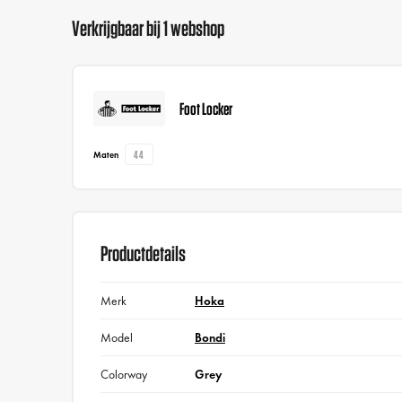
Verkrijgbaar bij 1 webshop
Foot Locker
44
Maten
Productdetails
Merk
Hoka
Model
Bondi
Colorway
Grey