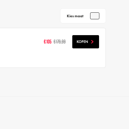
Kies maat
€ 105
€ 179,99
KOPEN