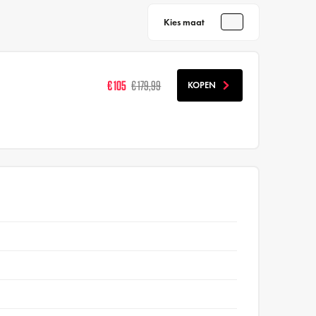
Kies maat
€ 105
€ 179,99
KOPEN