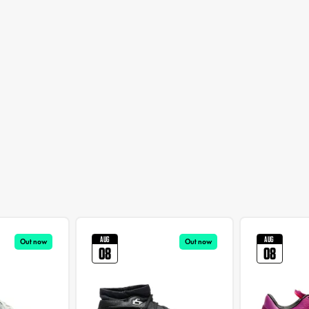
AUG
AUG
Out now
Out now
08
08