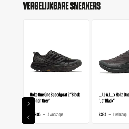
VERGELIJKBARE SNEAKERS
Hoke One One Speedgoat 2 "Black
_J.L-A.L_ x Hoka On
Asphalt Grey"
"Jet Black"
€ 159,95
4 webshops
€ 334
1 webshop