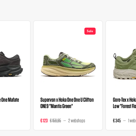
Sale
e One Mafate
Supervsn x Hoka One One U Clifton
Gore-Tex x Hoka
ONE9 "Mantis Green"
Low "Forest Fl
€ 123
€ 159,95
2 webshops
€ 345
1 web