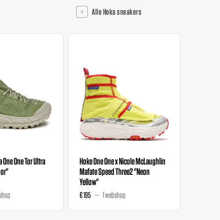
Alle Hoka sneakers
 One One Tor Ultra
Hoke One One x Nicole McLaughlin
HOKA Maf
oor"
Mafate Speed Three2 "Neon
Yellow"
shop
€ 195
1 webshop
€ 105
€ 1