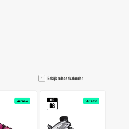
Bekijk releasekalender
AUG
AUG
Out now
Out now
08
13