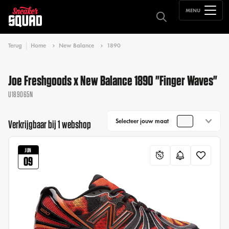
MENU
Terug
Home
New Balance
1890
Joe Freshgoods x New Balance 1890 "Finger Waves"
U189065N
Selecteer jouw maat
Verkrijgbaar bij 1 webshop
JUN
09