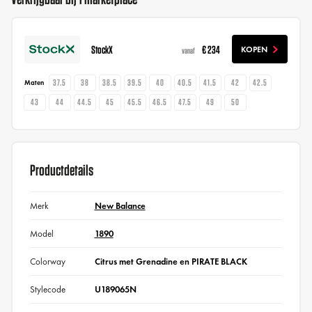
StockX
€ 234
KOPEN
vanaf
37.5
38
38.5
39.5
40
40.5
41.5
42
42.5
Maten
43
44
44.5
45
45.5
46.5
47.5
49
50
Productdetails
Merk
New Balance
Model
1890
Colorway
Citrus met Grenadine en PIRATE BLACK
Stylecode
U189065N