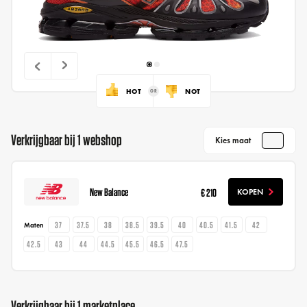
HOT
NOT
Verkrijgbaar bij 1 webshop
Kies maat
New Balance
€ 210
KOPEN
37
37.5
38
38.5
39.5
40
40.5
41.5
42
Maten
42.5
43
44
44.5
45.5
46.5
47.5
Verkrijgbaar bij 1 marketplace