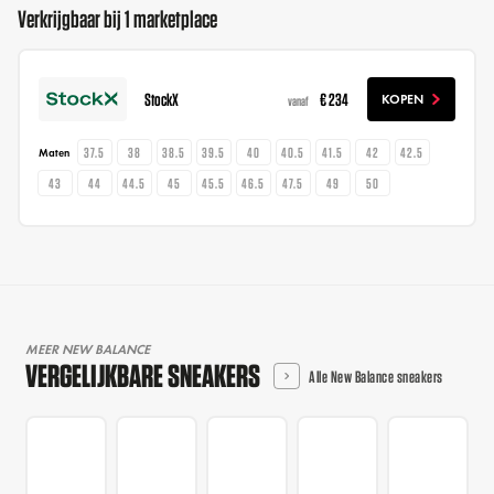
Verkrijgbaar bij 1 marketplace
StockX
€ 234
KOPEN
vanaf
37.5
38
38.5
39.5
40
40.5
41.5
42
42.5
Maten
43
44
44.5
45
45.5
46.5
47.5
49
50
MEER NEW BALANCE
VERGELIJKBARE SNEAKERS
Alle New Balance sneakers