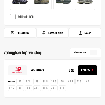
Bekijk alle 1890
Prijsalarm
Restock alert
Delen
Verkrijgbaar bij 1 webshop
Kies maat
New Balance
€ 210
KOPEN
37
37.5
38
38.5
39.5
40
40.5
41.5
42
Maten
42.5
43
44
44.5
45.5
46.5
47.5