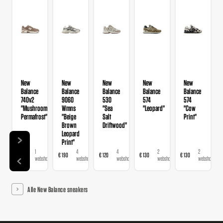
New
New
New
New
New
Balance
Balance
Balance
Balance
Balance
740v2
9060
530
574
574
"Mushroom
Wmns
"Sea
"Leopard"
"Cow
Permafrost"
"Beige
Salt
Print"
Brown
Driftwood"
Leopard
Print"
1
4
4
2
2
€ 120
€ 190
€ 120
€ 130
€ 130
webshop
webshops
webshops
webshops
webshops
Alle New Balance sneakers