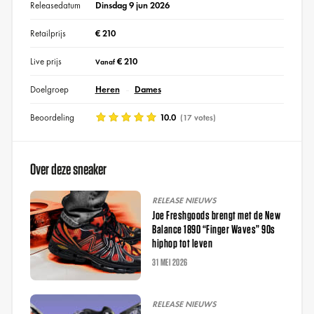
Releasedatum
Dinsdag 9 jun 2026
Retailprijs
€ 210
Live prijs
€ 210
Vanaf
Doelgroep
Heren
Dames
Beoordeling
10.0
(17 votes)
Over deze sneaker
RELEASE NIEUWS
Joe Freshgoods brengt met de New
Balance 1890 “Finger Waves” 90s
hiphop tot leven
31 MEI 2026
RELEASE NIEUWS