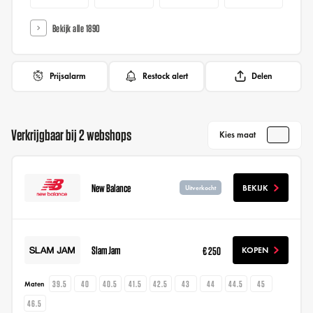
Bekijk alle 1890
Prijsalarm
Restock alert
Delen
Verkrijgbaar bij 2 webshops
Kies maat
New Balance
BEKIJK
Uitverkocht
Slam Jam
€ 250
KOPEN
39.5
40
40.5
41.5
42.5
43
44
44.5
45
Maten
46.5