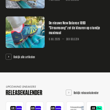
De nieuwe New Balance 1890
"Streamsong" zet de kleuren op standje
maximaal
6 JUL 2026
38X GELEZEN
Bekijk alle artikelen
UPCOMING SNEAKERS
RELEASEKALENDER
Bekijk releasekalender
Releasedatum
AUG
AUG
AUG
AUG
Coming
Coming
Coming
Out
Aangekondigd
nog niet