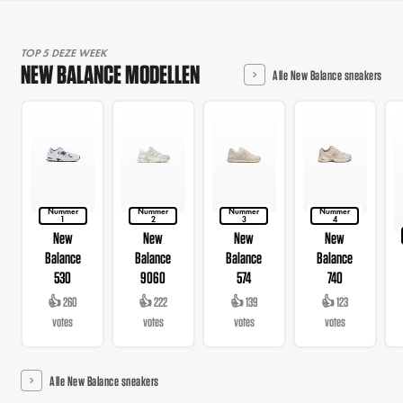
TOP 5 DEZE WEEK
NEW BALANCE MODELLEN
Alle New Balance sneakers
Nummer
Nummer
Nummer
Nummer
1
2
3
4
New
New
New
New
Balance
Balance
Balance
Balance
530
9060
574
740
👍 260
👍 222
👍 139
👍 123
votes
votes
votes
votes
Alle New Balance sneakers