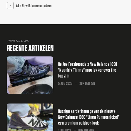
Alle New Balance sneakers
1890 NIEUWS
RECENTE ARTIKELEN
De Joe Freshgoods x New Balance 1890
"Naughty Things" mag lekker over the
top zijn
5 AUG 2026
26X GELEZEN
Rustige aardetinten geven de nieuwe
New Balance 1890 "Linen Pumpernickel"
een premium outdoor-look
7 JUL 2026
611X GELEZEN