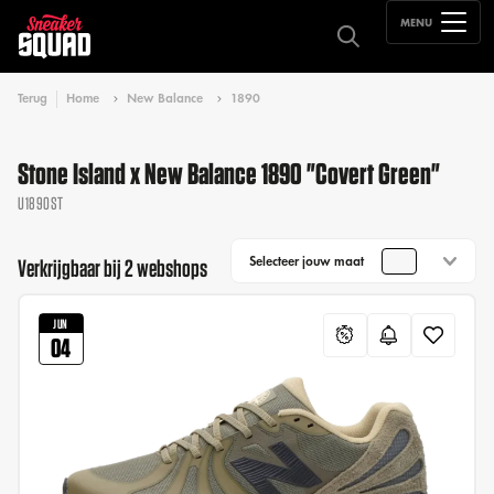
MENU
Terug
Home
New Balance
1890
Stone Island x New Balance 1890 "Covert Green"
U1890ST
Selecteer jouw maat
Verkrijgbaar bij 2 webshops
JUN
04