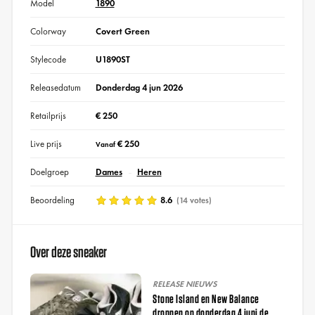
Model
1890
Colorway
Covert Green
Stylecode
U1890ST
Releasedatum
Donderdag 4 jun 2026
Retailprijs
€ 250
Live prijs
€ 250
Vanaf
Doelgroep
Dames
Heren
Beoordeling
8.6
(14 votes)
Over deze sneaker
RELEASE NIEUWS
Stone Island en New Balance
droppen op donderdag 4 juni de