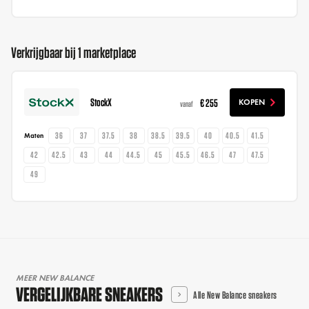
Verkrijgbaar bij 1 marketplace
StockX
€ 255
KOPEN
vanaf
36
37
37.5
38
38.5
39.5
40
40.5
41.5
Maten
42
42.5
43
44
44.5
45
45.5
46.5
47
47.5
49
MEER NEW BALANCE
VERGELIJKBARE SNEAKERS
Alle New Balance sneakers