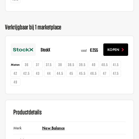
Verkrijgbaar bij 1 marketplace
StockX
€ 255
KOPEN
vanaf
36
37
37.5
38
38.5
39.5
40
40.5
41.5
Maten
42
42.5
43
44
44.5
45
45.5
46.5
47
47.5
49
Productdetails
Merk
New Balance