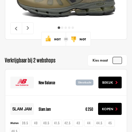
HOT
NOT
Verkrijgbaar bij 2 webshops
Kies maat
New Balance
BEKIJK
Uitverkocht
Slam Jam
€ 250
KOPEN
39.5
40
40.5
41.5
42.5
43
44
44.5
45
Maten
46.5