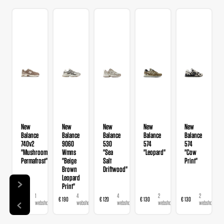
New
New
New
New
New
Balance
Balance
Balance
Balance
Balance
740v2
9060
530
574
574
"Mushroom
Wmns
"Sea
"Leopard"
"Cow
Permafrost"
"Beige
Salt
Print"
Brown
Driftwood"
Leopard
Print"
1
4
4
2
2
€ 120
€ 190
€ 120
€ 130
€ 130
webshop
webshops
webshops
webshops
webshops