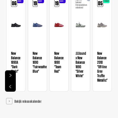
soon
soon
soon
now
06
19
19
05
bekend
Releasedatum
onbekend
New
New
New
JJJJound
New
Balance
Balance
Balance
x New
Balance
1890A
1890
1890
Balance
2010
"Dark
"Fairweather
"Team
1890
"Off-line
Night"
Blue"
Red"
"Silver
Grey
White"
Truffle
Metallic"
Bekijk releasekalender