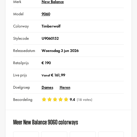
Merk
New Balance
Model
9060
Colorway
Timberwolf
Stylecode
U9060152
Releasedatum
Woensdag 3 jun 2026
Retailprijs
€ 190
Live prijs
€ 161,99
Vanaf
Doelgroep
Dames
Heren
Beoordeling
9.4
(18 votes)
Meer New Balance 9060 colorways