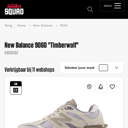
MENU
Terug
Home
New Balance
9060
New Balance 9060 "Timberwolf"
U9060152
Selecteer jouw maat
Verkrijgbaar bij 11 webshops
JUN
03