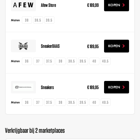
Afew Store
€ 189,99
KOPEN
38
38.5
39.5
Maten
SneakerBAAS
€ 189,95
KOPEN
36
37
37.5
38
38.5
39.5
40
40.5
Maten
Sneakers
€ 189,95
KOPEN
36
37
37.5
38
38.5
39.5
40
40.5
Maten
Verkrijgbaar bij 2 marketplaces