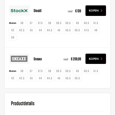
StockX
€ 139
KOPEN
vanaf
36
37
37.5
38
38.5
39.5
40
40.5
41.5
Maten
42
42.5
43
44
44.5
45
45.5
46.5
47.5
49
50
Sneaxx
€ 209,99
KOPEN
vanaf
36
37
37.5
38
38.5
39.5
40
40.5
41.5
Maten
42
42.5
43
44
44.5
45
45.5
46.5
Productdetails