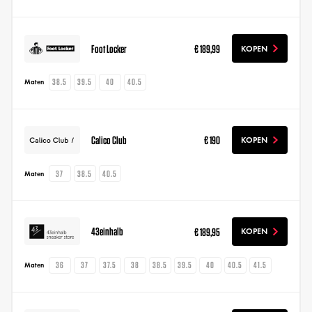
Foot Locker
€ 189,99
KOPEN
38.5
39.5
40
40.5
Maten
Calico Club
€ 190
KOPEN
37
38.5
40.5
Maten
43einhalb
€ 189,95
KOPEN
36
37
37.5
38
38.5
39.5
40
40.5
41.5
Maten