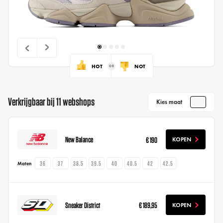
HOT
NOT
Verkrijgbaar bij 11 webshops
Kies maat
New Balance
€ 190
KOPEN
36
37
38.5
39.5
40
40.5
42
42.5
Maten
Sneaker District
€ 189,95
KOPEN