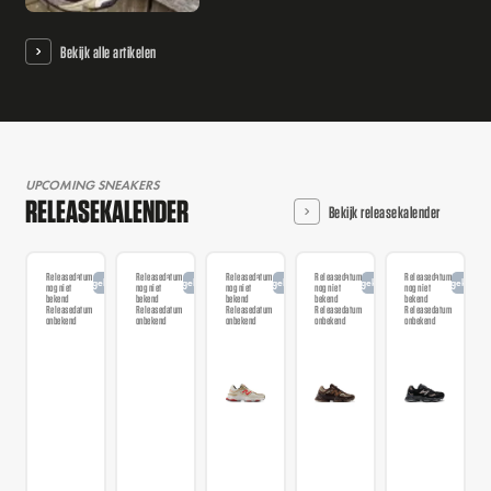
Bekijk alle artikelen
UPCOMING SNEAKERS
RELEASEKALENDER
Bekijk releasekalender
Releasedatum
Releasedatum
Releasedatum
Releasedatum
Releasedatum
Aangekondigd
Aangekondigd
Aangekondigd
Aangekondigd
Aangekondi
nog niet
nog niet
nog niet
nog niet
nog niet
bekend
bekend
bekend
bekend
bekend
Releasedatum
Releasedatum
Releasedatum
Releasedatum
Releasedatum
onbekend
onbekend
onbekend
onbekend
onbekend