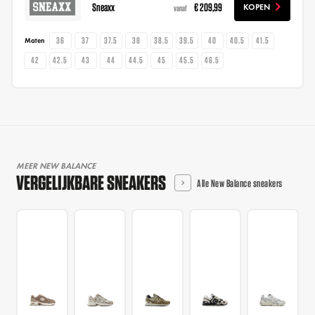
Sneaxx
€ 209,99
KOPEN
vanaf
36
37
37.5
38
38.5
39.5
40
40.5
41.5
Maten
42
42.5
43
44
44.5
45
45.5
46.5
MEER NEW BALANCE
VERGELIJKBARE SNEAKERS
Alle New Balance sneakers