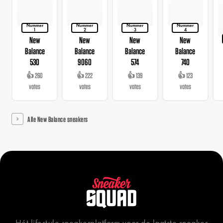
Nummer
Nummer
Nummer
Nummer
1
2
3
4
New
New
New
New
Balance
Balance
Balance
Balance
530
9060
574
740
👍 260
👍 222
👍 139
👍 123
votes
votes
votes
votes
Alle New Balance sneakers
Hét lifestyle sneakerplatform voor de laatste sneaker