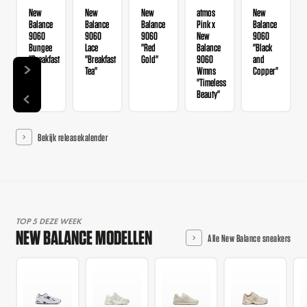
New
New
New
atmos
New
Balance
Balance
Balance
Pink x
Balance
9060
9060
9060
New
9060
Bungee
Lace
"Red
Balance
"Black
"Breakfast
"Breakfast
Gold"
9060
and
Tea"
Tea"
Wmns
Copper"
"Timeless
Beauty"
Bekijk releasekalender
TOP 5 DEZE WEEK
NEW BALANCE MODELLEN
Alle New Balance sneakers