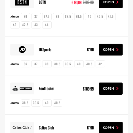
BSTN
€ 161,99
€ 189,99
KOPEN
36
37
37.5
38
38.5
39.5
40
40.5
41.5
Maten
42
42.5
43
44
JD Sports
€ 190
KOPEN
36
37
38
38.5
39.5
40
40.5
42
Maten
Foot Locker
€ 189,99
KOPEN
38.5
39.5
40
40.5
Maten
Calico Club
€ 190
KOPEN