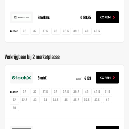
Sneakers
€ 189,95
KOPEN
36
37
37.5
38
38.5
39.5
40
40.5
Maten
Verkrijgbaar bij 2 marketplaces
StockX
€ 139
KOPEN
vanaf
36
37
37.5
38
38.5
39.5
40
40.5
41.5
Maten
42
42.5
43
44
44.5
45
45.5
46.5
47.5
49
50