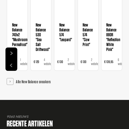
New
New
New
New
New
Balance
Balance
Balance
Balance
Balance
740v2
530
574
574
880R
"Mushroom
"Sea
"Leopard"
"Cow
"Reflection
Permafrost"
Salt
Print"
White
Driftwood"
Pink"
1
4
2
2
6
€ 120
€ 120
€ 130
€ 130
€ 139,95
€ 
webshop
webshops
webshops
webshops
webshops
Alle New Balance sneakers
9060 NIEUWS
RECENTE ARTIKELEN