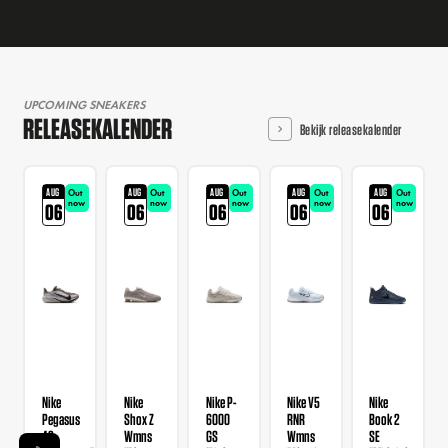
UPCOMING SNEAKERS
RELEASEKALENDER
Bekijk releasekalender
AUG
AUG
AUG
AUG
AUG
Out
Out
Out
Out
Out
now
now
now
now
now
06
06
06
06
06
Nike
Nike
Nike P-
Nike V5
Nike
Pegasus
Shox Z
6000
RNR
Book 2
42
Wmns
GS
Wmns
SE