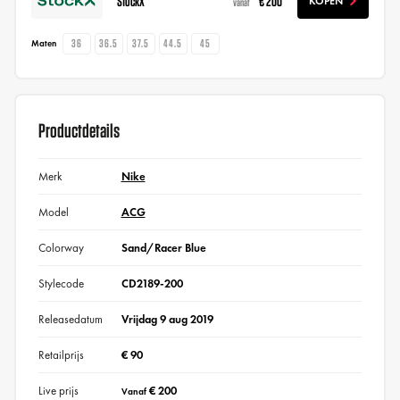
StockX
€ 200
KOPEN
vanaf
36
36.5
37.5
44.5
45
Maten
Productdetails
Merk
Nike
Model
ACG
Colorway
Sand/Racer Blue
Stylecode
CD2189-200
Releasedatum
Vrijdag 9 aug 2019
Retailprijs
€ 90
Live prijs
€ 200
Vanaf