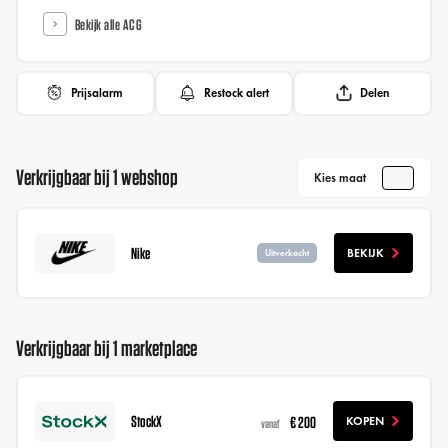
Bekijk alle ACG
Prijsalarm
Restock alert
Delen
Verkrijgbaar bij 1 webshop
Kies maat
Nike
BEKIJK
Uitverkocht
Verkrijgbaar bij 1 marketplace
StockX
€ 200
KOPEN
vanaf