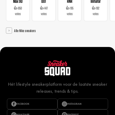
Max 90
001
RNR
Initiator
👍 850
👍 447
👍 195
👍 192
votes
votes
votes
votes
Alle Nike sneakers
Hét lifestyle sneakerplatform voor de laatste sneaker
releases, trends & tips.
FACEBOOK
INSTAGRAM
WHATSAPP
PINTEREST