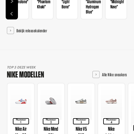
"Ironstone"
"Phantom
"Light
"Aluminum
"Midnight
Khaki"
Bone"
Hydrogen
Navy"
Blue"
Bekijk releasekalender
TOP 5 DEZE WEEK
NIKE MODELLEN
Alle Nike sneakers
Nummer
Nummer
Nummer
Nummer
1
2
3
4
Nike Air
Nike Mind
Nike V5
Nike