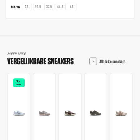
36
36.5
37.5
44.5
45
Maten
MEER NIKE
VERGELIJKBARE SNEAKERS
Alle Nike sneakers
Out
now