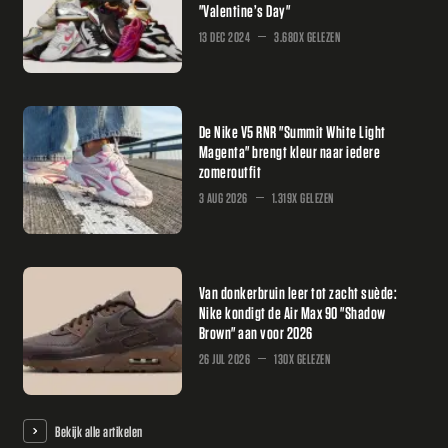
"Valentine’s Day"
13 DEC 2024
3.680X GELEZEN
De Nike V5 RNR "Summit White Light
Magenta" brengt kleur naar iedere
zomeroutfit
3 AUG 2026
1.319X GELEZEN
Van donkerbruin leer tot zacht suède:
Nike kondigt de Air Max 90 "Shadow
Brown" aan voor 2026
26 JUL 2026
130X GELEZEN
Bekijk alle artikelen