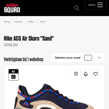
MENU
Terug
Home
Nike
ACG
NIke ACG Air Skarn "Sand"
CD2189-200
Selecteer jouw maat
Verkrijgbaar bij 1 webshop
AUG
09