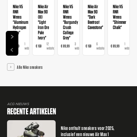
Nike V5
Nike Air
Nike V5
Nike Air
Nike V5
RNR
Max 90
RNR
Max 90
RNR
Wmns
(III)
Wmns
"Dark
Wmns
"Aluminum
"Light
"Burgundy
Beetroot
"Shimmer
Hydrogen
Iron Ore
Crush
Cavestone"
Chalk"
Blue"
Pale
College
Ivory"
Grey"
1
12
3
6
1
€ 89,99
€ 159
€ 89,99
€ 159
€ 89,99
webshop
webshops
webshops
webshops
webshop
Alle Nike sneakers
ACG NIEUWS
RECENTE ARTIKELEN
Nike onthult sneakers voor 2025,
inclusief een nieuwe Air Max 1