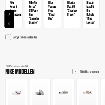
Nike
Nike Air
Nike
Nike Air
Nike Air
Kobe 8
Force 1
Vomero
Max 90
Max 95
Protro
QS Pony
Plus
"Shadow
Big
"Mambacurial"
Hair
"Cheat
Brown"
Bubble
"Campfire
Day"
"Blue
Orange"
Lawson"
Bekijk releasekalender
TOP 5 DEZE WEEK
NIKE MODELLEN
Alle Nike sneakers