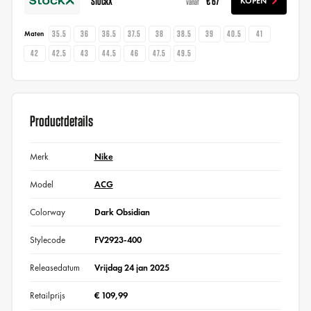
StockX
€ 67
KOPEN
vanaf
35.5
36
36.5
37.5
38
38.5
39
40.5
41
Maten
42
42.5
43
44.5
46
47.5
49.5
Productdetails
Merk
Nike
Model
ACG
Colorway
Dark Obsidian
Stylecode
FV2923-400
Releasedatum
Vrijdag 24 jan 2025
Retailprijs
€ 109,99