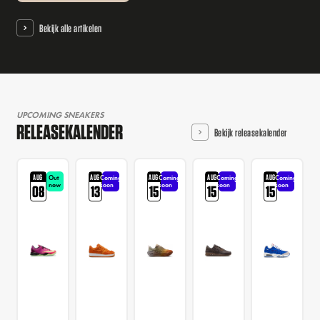
Bekijk alle artikelen
UPCOMING SNEAKERS
RELEASEKALENDER
Bekijk releasekalender
AUG
AUG
AUG
AUG
AUG
Out
Coming
Coming
Coming
Coming
now
soon
soon
soon
soon
08
13
15
15
15