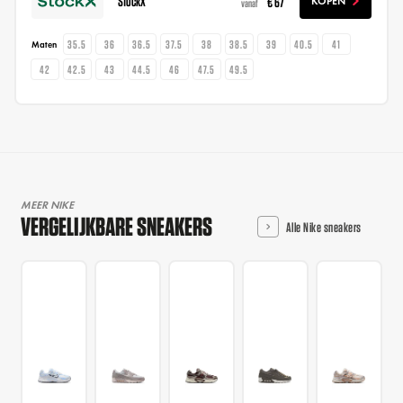
StockX
€ 67
KOPEN
vanaf
35.5
36
36.5
37.5
38
38.5
39
40.5
41
Maten
42
42.5
43
44.5
46
47.5
49.5
MEER NIKE
VERGELIJKBARE SNEAKERS
Alle Nike sneakers