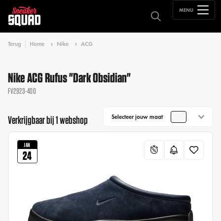
MENU
Terug
Home
Nike
ACG
Nike ACG Rufus "Dark Obsidian"
FV2923-400
Selecteer jouw maat
Verkrijgbaar bij 1 webshop
JAN
24