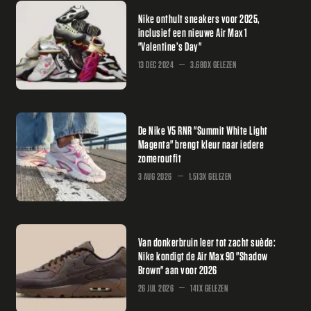
Nike onthult sneakers voor 2025,
inclusief een nieuwe Air Max 1
"Valentine’s Day"
13 DEC 2024
3.680X GELEZEN
De Nike V5 RNR "Summit White Light
Magenta" brengt kleur naar iedere
zomeroutfit
3 AUG 2026
1.513X GELEZEN
Van donkerbruin leer tot zacht suède:
Nike kondigt de Air Max 90 "Shadow
Brown" aan voor 2026
26 JUL 2026
141X GELEZEN