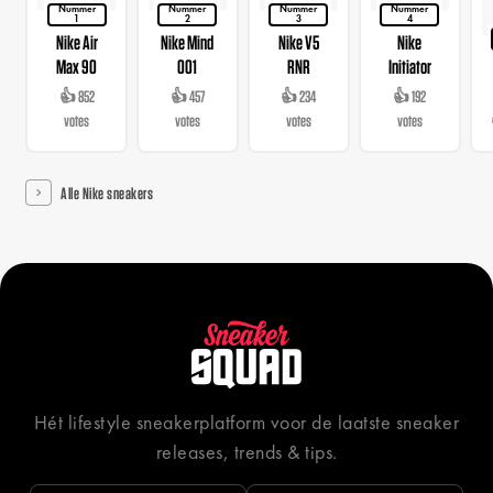
Nummer
Nummer
Nummer
Nummer
1
2
3
4
Nike Air
Nike Mind
Nike V5
Nike
Max 90
001
RNR
Initiator
👍 852
👍 457
👍 234
👍 192
votes
votes
votes
votes
Alle Nike sneakers
Hét lifestyle sneakerplatform voor de laatste sneaker
releases, trends & tips.