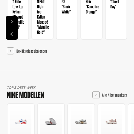
11 Elite
11 Elite
PS
Hair
"Cheat
Low-top
High-
"Black
"Campfire
Day"
Kylian
top
White"
Orange"
Mbappé
Kylian
"Metallic
Mbappé
Gold"
"Metallic
Gold"
Bekijk releasekalender
TOP 5 DEZE WEEK
NIKE MODELLEN
Alle Nike sneakers