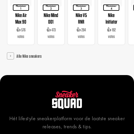
Nummer
Nummer
Nummer
Nummer
1
2
3
4
Nike Air
Nike Mind
Nike V5
Nike
Max 90
001
RNR
Initiator
👍 576
👍 473
👍 284
👍 192
votes
votes
votes
votes
Alle Nike sneakers
Hét lifestyle sneakerplatform voor de laatste sneaker
releases, trends & tips.