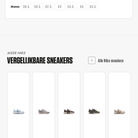
36.5
40.5
42.5
43
44.5
45
45.5
Maten
MEER NIKE
VERGELIJKBARE SNEAKERS
Alle Nike sneakers