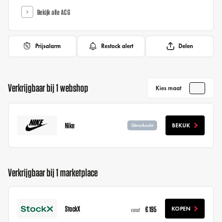
Bekijk alle ACG
Prijsalarm
Restock alert
Delen
Verkrijgbaar bij 1 webshop
Kies maat
Nike
BEKIJK
Uitverkocht
Verkrijgbaar bij 1 marketplace
StockX
€ 195
KOPEN
vanaf