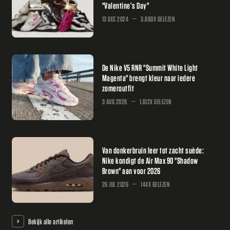
"Valentine’s Day"
13 DEC 2024
3.680X GELEZEN
De Nike V5 RNR "Summit White Light
Magenta" brengt kleur naar iedere
zomeroutfit
3 AUG 2026
1.612X GELEZEN
Van donkerbruin leer tot zacht suède:
Nike kondigt de Air Max 90 "Shadow
Brown" aan voor 2026
26 JUL 2026
144X GELEZEN
Bekijk alle artikelen