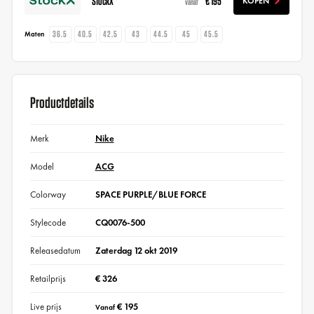
StockX
€ 195
KOPEN
vanaf
36.5
40.5
42.5
43
44.5
45
45.5
Maten
Productdetails
Merk
Nike
Model
ACG
Colorway
SPACE PURPLE/BLUE FORCE
Stylecode
CQ0076-500
Releasedatum
Zaterdag 12 okt 2019
Retailprijs
€ 326
Live prijs
€ 195
Vanaf