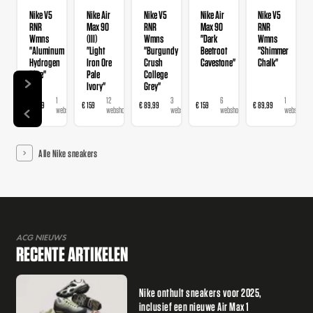
Nike V5
Nike Air
Nike V5
Nike Air
Nike V5
RNR
Max 90
RNR
Max 90
RNR
Wmns
(III)
Wmns
"Dark
Wmns
"Aluminum
"Light
"Burgundy
Beetroot
"Shimmer
Hydrogen
Iron Ore
Crush
Cavestone"
Chalk"
Blue"
Pale
College
Ivory"
Grey"
1
12
3
6
1
€ 89,99
€ 159
€ 89,99
€ 159
€ 89,99
€ 
webshop
webshops
webshops
webshops
webshop
Alle Nike sneakers
ACG NIEUWS
RECENTE ARTIKELEN
Nike onthult sneakers voor 2025,
inclusief een nieuwe Air Max 1