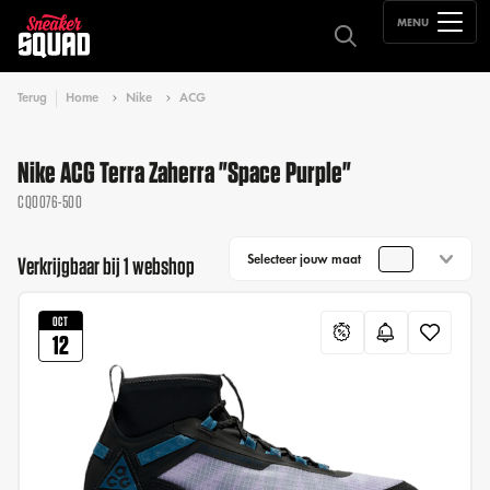
MENU
Terug
Home
Nike
ACG
Nike ACG Terra Zaherra "Space Purple"
CQ0076-500
Selecteer jouw maat
Verkrijgbaar bij 1 webshop
OCT
12