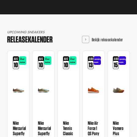
UPCOMING SNEAKERS
RELEASEKALENDER
Bekijk releasekalender
AUG
AUG
AUG
AUG
AUG
Out
Out
Out
Coming
Coming
now
now
now
soon
soon
10
10
10
13
15
Nike
Nike
Nike
Nike Air
Nike
Mercurial
Mercurial
Tennis
Force 1
Vomero
Superfly
Superfly
Classic
QS Pony
Plus